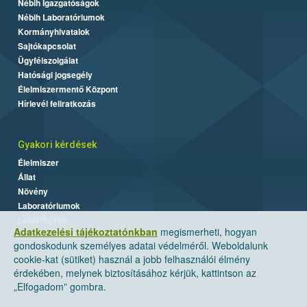
Nébih Igazgatóságok
Nébih Laboratóriumok
Kormányhivatalok
Sajtókapcsolat
Ügyfélszolgálat
Hatósági jogsegély
Élelmiszermentő Központ
Hírlevél feliratkozás
Gyakori kérdések
Élelmiszer
Állat
Növény
Laboratóriumok
Labor/Egyéb
Adatkezelési tájékoztatónkban
megismerheti, hogyan
gondoskodunk személyes adatai védelméről. Weboldalunk
cookie-kat (sütiket) használ a jobb felhasználói élmény
érdekében, melynek biztosításához kérjük, kattintson az
„Elfogadom” gombra.