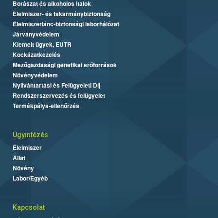
Borászat és alkoholos italok
Élelmiszer- és takarmánybiztonság
Élelmiszerlánc-biztonsági laborhálózat
Járványvédelem
Kiemelt ügyek, EUTR
Kockázatkezelés
Mezőgazdasági genetikai erőforrások
Növényvédelem
Nyilvántartási és Felügyeleti Díj
Rendszerszervezés és felügyelet
Termékpálya-ellenőrzés
Ügyintézés
Élelmiszer
Állat
Növény
Labor/Egyéb
Kapcsolat