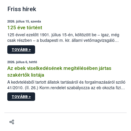
Friss hírek
2026. július 15, szerda
125 éve történt
125 évvel ezelőtt 1901. július 15-én, költözött be – igaz, még
csak részben – a budapesti m. kir. állami vetőmagvizsgáló
állomás a Kis Rókus utca 15. szám alatti, Czigler Győző által
TOVÁBB >
tervezett új épületébe.
2026. július 6, hétfő
Az ebek viselkedésének megítélésében jártas
szakértők listája
A kedvtelésből tartott állatok tartásáról és forgalmazásáról szóló
41/2010. (II. 26.) Korm.rendelet szabályozza az eb okozta fizikai
sérülés, illetve ennek veszélye keletkezésekor felmerülő
TOVÁBB >
hatósági feladatokat, valamint a veszélyes eb tartását és annak
engedélyezését. Ezen eljárások során szükség esetén be kell
vonni az ebek viselkedésének megítélésében jártas szakértőt.