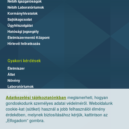
Nébih Igazgatóságok
Nébih Laboratóriumok
Kormányhivatalok
Sajtókapcsolat
Ügyfélszolgálat
Hatósági jogsegély
Élelmiszermentő Központ
Hírlevél feliratkozás
Gyakori kérdések
Élelmiszer
Állat
Növény
Laboratóriumok
Labor/Egyéb
Adatkezelési tájékoztatónkban
megismerheti, hogyan
gondoskodunk személyes adatai védelméről. Weboldalunk
cookie-kat (sütiket) használ a jobb felhasználói élmény
érdekében, melynek biztosításához kérjük, kattintson az
„Elfogadom” gombra.