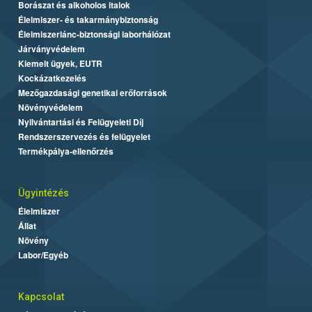
Borászat és alkoholos italok
Élelmiszer- és takarmánybiztonság
Élelmiszerlánc-biztonsági laborhálózat
Járványvédelem
Kiemelt ügyek, EUTR
Kockázatkezelés
Mezőgazdasági genetikai erőforrások
Növényvédelem
Nyilvántartási és Felügyeleti Díj
Rendszerszervezés és felügyelet
Termékpálya-ellenőrzés
Ügyintézés
Élelmiszer
Állat
Növény
Labor/Egyéb
Kapcsolat