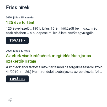
Friss hírek
2026. július 15, szerda
125 éve történt
125 évvel ezelőtt 1901. július 15-én, költözött be – igaz, még
csak részben – a budapesti m. kir. állami vetőmagvizsgáló
állomás a Kis Rókus utca 15. szám alatti, Czigler Győző által
TOVÁBB >
tervezett új épületébe.
2026. július 6, hétfő
Az ebek viselkedésének megítélésében jártas
szakértők listája
A kedvtelésből tartott állatok tartásáról és forgalmazásáról szóló
41/2010. (II. 26.) Korm.rendelet szabályozza az eb okozta fizikai
sérülés, illetve ennek veszélye keletkezésekor felmerülő
TOVÁBB >
hatósági feladatokat, valamint a veszélyes eb tartását és annak
engedélyezését. Ezen eljárások során szükség esetén be kell
vonni az ebek viselkedésének megítélésében jártas szakértőt.