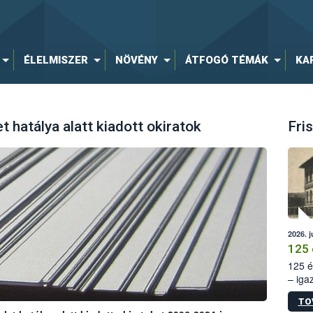
ÉLELMISZER
NÖVÉNY
ÁTFOGÓ TÉMÁK
KA
 hatálya alatt kiadott okiratok
Fris
2026. j
125 
125 é
– iga
állam
TO
15. sz