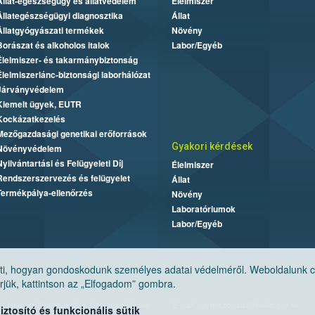
Állat-egészségügy és állatvédelem
Élelmiszer
Állategészségügyi diagnosztika
Állat
Állatgyógyászati termékek
Növény
Borászat és alkoholos italok
Labor/Egyéb
Élelmiszer- és takarmánybiztonság
Élelmiszerlánc-biztonsági laborhálózat
Járványvédelem
Kiemelt ügyek, EUTR
Kockázatkezelés
Mezőgazdasági genetikai erőforrások
Gyakori kérdések
Növényvédelem
Nyilvántartási és Felügyeleti Díj
Élelmiszer
Rendszerszervezés és felügyelet
Állat
Termékpálya-ellenőrzés
Növény
Laboratóriumok
Labor/Egyéb
, hogyan gondoskodunk személyes adatai védelméről. Weboldalunk cook
jük, kattintson az „Elfogadom” gombra.
Nemzeti Élelmiszerlánc-biztonsági Hivatal
E-mail:
ugyfelszolgalat@nebih.gov.hu
tosító és funkcionális sütik