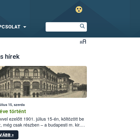
PCSOLAT
s hírek
úlius 15, szerda
éve történt
vvel ezelőtt 1901. július 15-én, költözött be
z, még csak részben – a budapesti m. kir.
i vetőmagvizsgáló állomás a Kis Rókus utca
VÁBB >
ám alatti, Czigler Győző által tervezett új