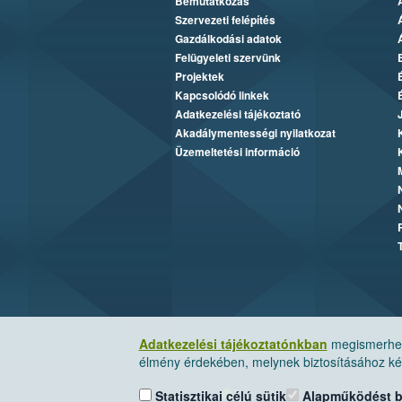
Bemutatkozás
Szervezeti felépítés
Gazdálkodási adatok
Felügyeleti szervünk
Projektek
Kapcsolódó linkek
Adatkezelési tájékoztató
Akadálymentességi nyilatkozat
Üzemeltetési információ
Adatkezelési tájékoztatónkban
megismerheti
élmény érdekében, melynek biztosításához kér
Statisztikai célú sütik
Alapműködést biz