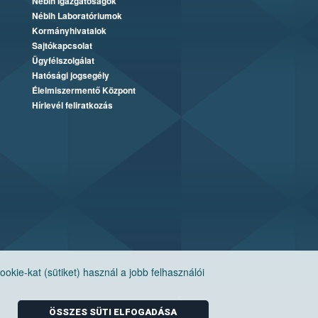
Nébih Igazgatóságok
Nébih Laboratóriumok
Kormányhivatalok
Sajtókapcsolat
Ügyfélszolgálat
Hatósági jogsegély
Élelmiszermentő Központ
Hírlevél feliratkozás
ie-kat (sütiket) használ a jobb felhasználói
ÖSSZES SÜTI ELFOGADÁSA