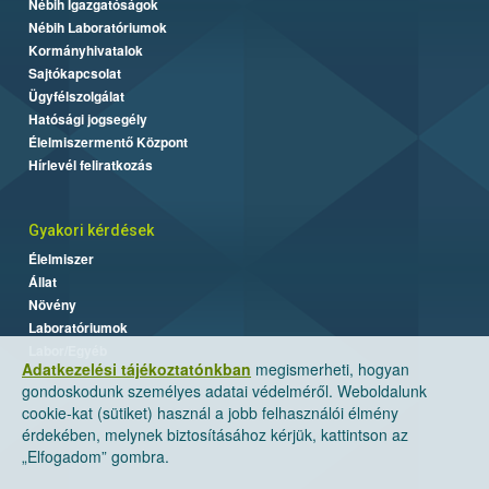
Nébih Igazgatóságok
Nébih Laboratóriumok
Kormányhivatalok
Sajtókapcsolat
Ügyfélszolgálat
Hatósági jogsegély
Élelmiszermentő Központ
Hírlevél feliratkozás
Gyakori kérdések
Élelmiszer
Állat
Növény
Laboratóriumok
Labor/Egyéb
Adatkezelési tájékoztatónkban
megismerheti, hogyan
gondoskodunk személyes adatai védelméről. Weboldalunk
cookie-kat (sütiket) használ a jobb felhasználói élmény
érdekében, melynek biztosításához kérjük, kattintson az
„Elfogadom” gombra.