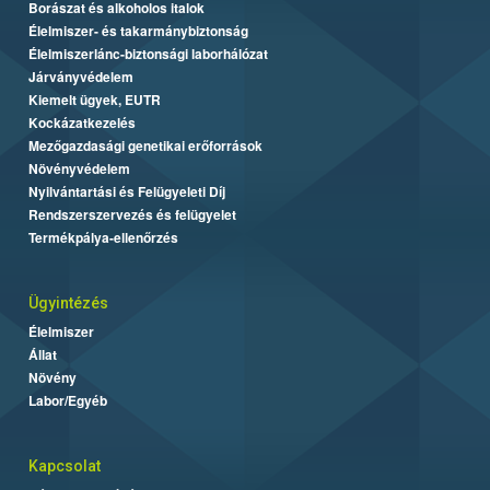
Borászat és alkoholos italok
Élelmiszer- és takarmánybiztonság
Élelmiszerlánc-biztonsági laborhálózat
Járványvédelem
Kiemelt ügyek, EUTR
Kockázatkezelés
Mezőgazdasági genetikai erőforrások
Növényvédelem
Nyilvántartási és Felügyeleti Díj
Rendszerszervezés és felügyelet
Termékpálya-ellenőrzés
Ügyintézés
Élelmiszer
Állat
Növény
Labor/Egyéb
Kapcsolat