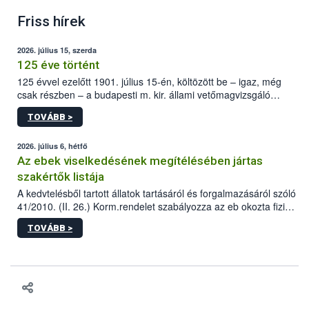
Friss hírek
2026. július 15, szerda
125 éve történt
125 évvel ezelőtt 1901. július 15-én, költözött be – igaz, még
csak részben – a budapesti m. kir. állami vetőmagvizsgáló
állomás a Kis Rókus utca 15. szám alatti, Czigler Győző által
TOVÁBB >
tervezett új épületébe.
2026. július 6, hétfő
Az ebek viselkedésének megítélésében jártas
szakértők listája
A kedvtelésből tartott állatok tartásáról és forgalmazásáról szóló
41/2010. (II. 26.) Korm.rendelet szabályozza az eb okozta fizikai
sérülés, illetve ennek veszélye keletkezésekor felmerülő
TOVÁBB >
hatósági feladatokat, valamint a veszélyes eb tartását és annak
engedélyezését. Ezen eljárások során szükség esetén be kell
vonni az ebek viselkedésének megítélésében jártas szakértőt.