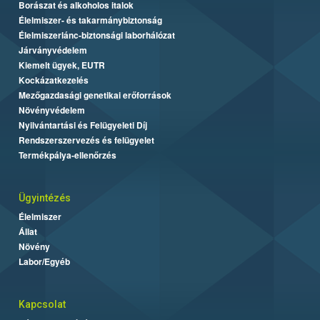
Borászat és alkoholos italok
Élelmiszer- és takarmánybiztonság
Élelmiszerlánc-biztonsági laborhálózat
Járványvédelem
Kiemelt ügyek, EUTR
Kockázatkezelés
Mezőgazdasági genetikai erőforrások
Növényvédelem
Nyilvántartási és Felügyeleti Díj
Rendszerszervezés és felügyelet
Termékpálya-ellenőrzés
Ügyintézés
Élelmiszer
Állat
Növény
Labor/Egyéb
Kapcsolat