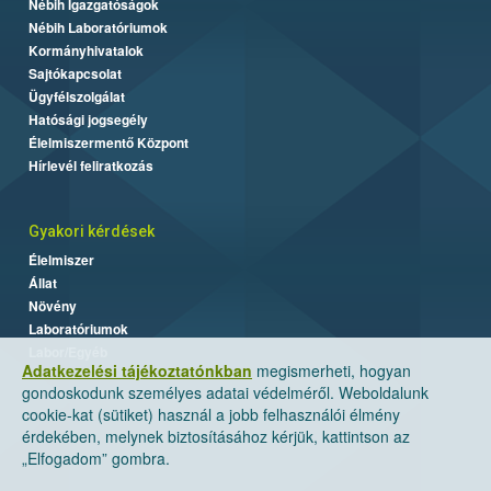
Nébih Igazgatóságok
Nébih Laboratóriumok
Kormányhivatalok
Sajtókapcsolat
Ügyfélszolgálat
Hatósági jogsegély
Élelmiszermentő Központ
Hírlevél feliratkozás
Gyakori kérdések
Élelmiszer
Állat
Növény
Laboratóriumok
Labor/Egyéb
Adatkezelési tájékoztatónkban
megismerheti, hogyan
gondoskodunk személyes adatai védelméről. Weboldalunk
cookie-kat (sütiket) használ a jobb felhasználói élmény
érdekében, melynek biztosításához kérjük, kattintson az
„Elfogadom” gombra.