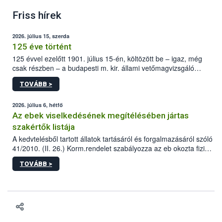
Friss hírek
2026. július 15, szerda
125 éve történt
125 évvel ezelőtt 1901. július 15-én, költözött be – igaz, még
csak részben – a budapesti m. kir. állami vetőmagvizsgáló
állomás a Kis Rókus utca 15. szám alatti, Czigler Győző által
TOVÁBB >
tervezett új épületébe.
2026. július 6, hétfő
Az ebek viselkedésének megítélésében jártas
szakértők listája
A kedvtelésből tartott állatok tartásáról és forgalmazásáról szóló
41/2010. (II. 26.) Korm.rendelet szabályozza az eb okozta fizikai
sérülés, illetve ennek veszélye keletkezésekor felmerülő
TOVÁBB >
hatósági feladatokat, valamint a veszélyes eb tartását és annak
engedélyezését. Ezen eljárások során szükség esetén be kell
vonni az ebek viselkedésének megítélésében jártas szakértőt.