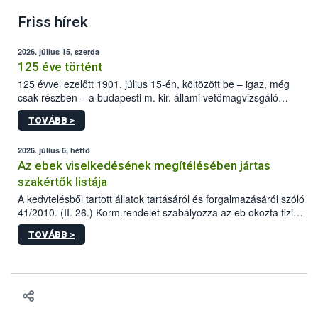
Friss hírek
2026. július 15, szerda
125 éve történt
125 évvel ezelőtt 1901. július 15-én, költözött be – igaz, még
csak részben – a budapesti m. kir. állami vetőmagvizsgáló
állomás a Kis Rókus utca 15. szám alatti, Czigler Győző által
TOVÁBB >
tervezett új épületébe.
2026. július 6, hétfő
Az ebek viselkedésének megítélésében jártas
szakértők listája
A kedvtelésből tartott állatok tartásáról és forgalmazásáról szóló
41/2010. (II. 26.) Korm.rendelet szabályozza az eb okozta fizikai
sérülés, illetve ennek veszélye keletkezésekor felmerülő
TOVÁBB >
hatósági feladatokat, valamint a veszélyes eb tartását és annak
engedélyezését. Ezen eljárások során szükség esetén be kell
vonni az ebek viselkedésének megítélésében jártas szakértőt.