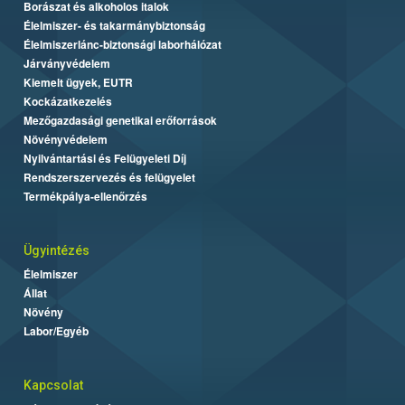
Borászat és alkoholos italok
Élelmiszer- és takarmánybiztonság
Élelmiszerlánc-biztonsági laborhálózat
Járványvédelem
Kiemelt ügyek, EUTR
Kockázatkezelés
Mezőgazdasági genetikai erőforrások
Növényvédelem
Nyilvántartási és Felügyeleti Díj
Rendszerszervezés és felügyelet
Termékpálya-ellenőrzés
Ügyintézés
Élelmiszer
Állat
Növény
Labor/Egyéb
Kapcsolat