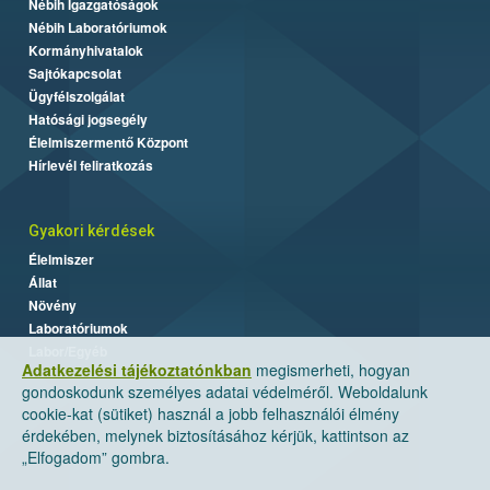
Nébih Igazgatóságok
Nébih Laboratóriumok
Kormányhivatalok
Sajtókapcsolat
Ügyfélszolgálat
Hatósági jogsegély
Élelmiszermentő Központ
Hírlevél feliratkozás
Gyakori kérdések
Élelmiszer
Állat
Növény
Laboratóriumok
Labor/Egyéb
Adatkezelési tájékoztatónkban
megismerheti, hogyan
gondoskodunk személyes adatai védelméről. Weboldalunk
cookie-kat (sütiket) használ a jobb felhasználói élmény
érdekében, melynek biztosításához kérjük, kattintson az
„Elfogadom” gombra.