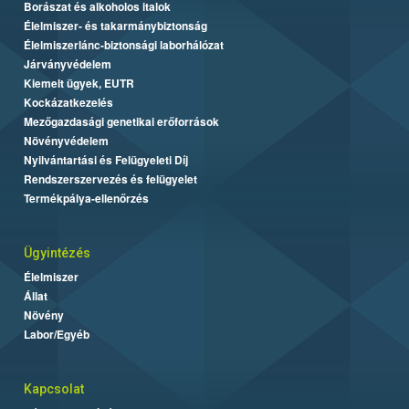
Borászat és alkoholos italok
Élelmiszer- és takarmánybiztonság
Élelmiszerlánc-biztonsági laborhálózat
Járványvédelem
Kiemelt ügyek, EUTR
Kockázatkezelés
Mezőgazdasági genetikai erőforrások
Növényvédelem
Nyilvántartási és Felügyeleti Díj
Rendszerszervezés és felügyelet
Termékpálya-ellenőrzés
Ügyintézés
Élelmiszer
Állat
Növény
Labor/Egyéb
Kapcsolat