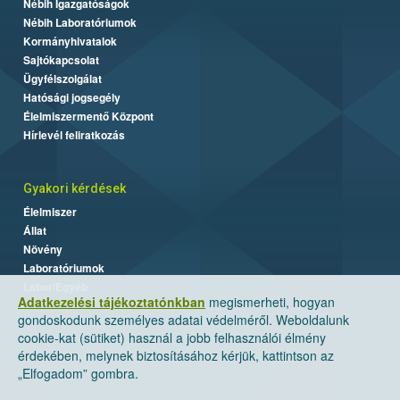
Nébih Igazgatóságok
Nébih Laboratóriumok
Kormányhivatalok
Sajtókapcsolat
Ügyfélszolgálat
Hatósági jogsegély
Élelmiszermentő Központ
Hírlevél feliratkozás
Gyakori kérdések
Élelmiszer
Állat
Növény
Laboratóriumok
Labor/Egyéb
Adatkezelési tájékoztatónkban
megismerheti, hogyan
gondoskodunk személyes adatai védelméről. Weboldalunk
cookie-kat (sütiket) használ a jobb felhasználói élmény
érdekében, melynek biztosításához kérjük, kattintson az
„Elfogadom” gombra.