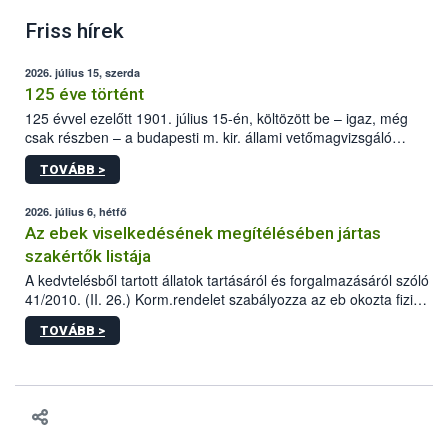
Friss hírek
2026. július 15, szerda
125 éve történt
125 évvel ezelőtt 1901. július 15-én, költözött be – igaz, még
csak részben – a budapesti m. kir. állami vetőmagvizsgáló
állomás a Kis Rókus utca 15. szám alatti, Czigler Győző által
TOVÁBB >
tervezett új épületébe.
2026. július 6, hétfő
Az ebek viselkedésének megítélésében jártas
szakértők listája
A kedvtelésből tartott állatok tartásáról és forgalmazásáról szóló
41/2010. (II. 26.) Korm.rendelet szabályozza az eb okozta fizikai
sérülés, illetve ennek veszélye keletkezésekor felmerülő
TOVÁBB >
hatósági feladatokat, valamint a veszélyes eb tartását és annak
engedélyezését. Ezen eljárások során szükség esetén be kell
vonni az ebek viselkedésének megítélésében jártas szakértőt.