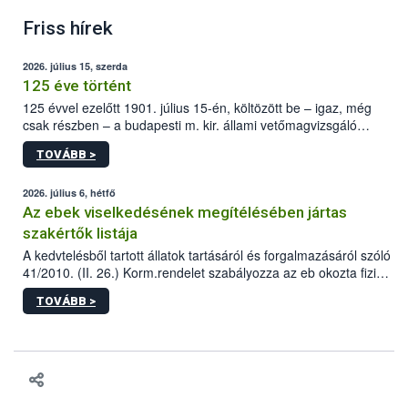
Friss hírek
2026. július 15, szerda
125 éve történt
125 évvel ezelőtt 1901. július 15-én, költözött be – igaz, még
csak részben – a budapesti m. kir. állami vetőmagvizsgáló
állomás a Kis Rókus utca 15. szám alatti, Czigler Győző által
TOVÁBB >
tervezett új épületébe.
2026. július 6, hétfő
Az ebek viselkedésének megítélésében jártas
szakértők listája
A kedvtelésből tartott állatok tartásáról és forgalmazásáról szóló
41/2010. (II. 26.) Korm.rendelet szabályozza az eb okozta fizikai
sérülés, illetve ennek veszélye keletkezésekor felmerülő
TOVÁBB >
hatósági feladatokat, valamint a veszélyes eb tartását és annak
engedélyezését. Ezen eljárások során szükség esetén be kell
vonni az ebek viselkedésének megítélésében jártas szakértőt.