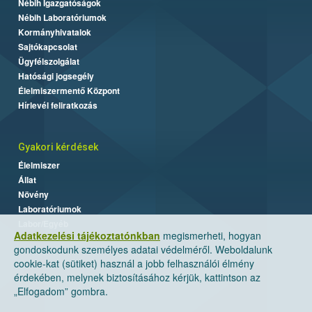
Nébih Igazgatóságok
Nébih Laboratóriumok
Kormányhivatalok
Sajtókapcsolat
Ügyfélszolgálat
Hatósági jogsegély
Élelmiszermentő Központ
Hírlevél feliratkozás
Gyakori kérdések
Élelmiszer
Állat
Növény
Laboratóriumok
Labor/Egyéb
Adatkezelési tájékoztatónkban
megismerheti, hogyan
gondoskodunk személyes adatai védelméről. Weboldalunk
cookie-kat (sütiket) használ a jobb felhasználói élmény
érdekében, melynek biztosításához kérjük, kattintson az
„Elfogadom” gombra.