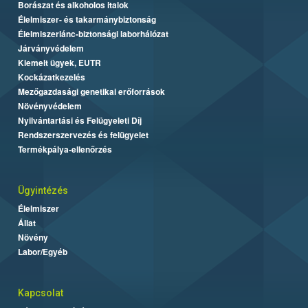
Borászat és alkoholos italok
Élelmiszer- és takarmánybiztonság
Élelmiszerlánc-biztonsági laborhálózat
Járványvédelem
Kiemelt ügyek, EUTR
Kockázatkezelés
Mezőgazdasági genetikai erőforrások
Növényvédelem
Nyilvántartási és Felügyeleti Díj
Rendszerszervezés és felügyelet
Termékpálya-ellenőrzés
Ügyintézés
Élelmiszer
Állat
Növény
Labor/Egyéb
Kapcsolat