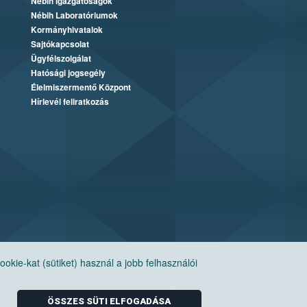
Nébih Igazgatóságok
Nébih Laboratóriumok
Kormányhivatalok
Sajtókapcsolat
Ügyfélszolgálat
Hatósági jogsegély
Élelmiszermentő Központ
Hírlevél feliratkozás
ie-kat (sütiket) használ a jobb felhasználói
ÖSSZES SÜTI ELFOGADÁSA