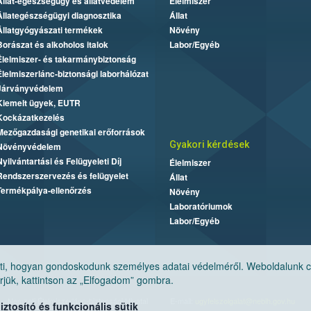
Állat-egészségügy és állatvédelem
Élelmiszer
Állategészségügyi diagnosztika
Állat
Állatgyógyászati termékek
Növény
Borászat és alkoholos italok
Labor/Egyéb
Élelmiszer- és takarmánybiztonság
Élelmiszerlánc-biztonsági laborhálózat
Járványvédelem
Kiemelt ügyek, EUTR
Kockázatkezelés
Mezőgazdasági genetikai erőforrások
Gyakori kérdések
Növényvédelem
Nyilvántartási és Felügyeleti Díj
Élelmiszer
Rendszerszervezés és felügyelet
Állat
Termékpálya-ellenőrzés
Növény
Laboratóriumok
Labor/Egyéb
, hogyan gondoskodunk személyes adatai védelméről. Weboldalunk cook
jük, kattintson az „Elfogadom” gombra.
Nemzeti Élelmiszerlánc-biztonsági Hivatal
E-mail:
ugyfelszolgalat@nebih.gov.hu
tosító és funkcionális sütik