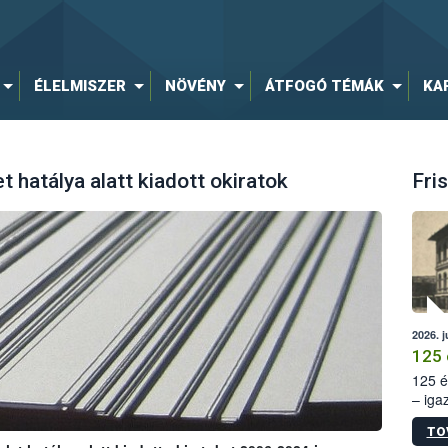
ÉLELMISZER
NÖVÉNY
ÁTFOGÓ TÉMÁK
KA
 hatálya alatt kiadott okiratok
Fris
2026. j
125 
125 é
– iga
állam
TO
15. sz