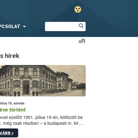
PCSOLAT
s hírek
úlius 15, szerda
éve történt
vvel ezelőtt 1901. július 15-én, költözött be
z, még csak részben – a budapesti m. kir.
i vetőmagvizsgáló állomás a Kis Rókus utca
VÁBB >
ám alatti, Czigler Győző által tervezett új