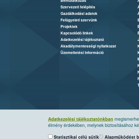
Bemutatkozás
Szervezeti felépítés
Gazdálkodási adatok
Felügyeleti szervünk
Projektek
Kapcsolódó linkek
Adatkezelési tájékoztató
Akadálymentességi nyilatkozat
Üzemeltetési információ
Adatkezelési tájékoztatónkban
megismerheti
élmény érdekében, melynek biztosításához kér
Statisztikai célú sütik
Alapműködést biz