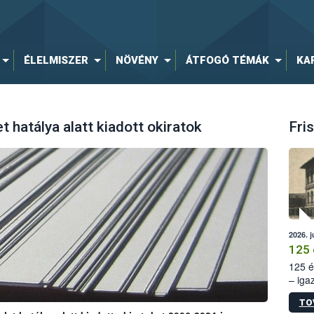
ÉLELMISZER
NÖVÉNY
ÁTFOGÓ TÉMÁK
KA
 hatálya alatt kiadott okiratok
Fris
2026. j
125 
125 é
– iga
állam
TO
15. sz