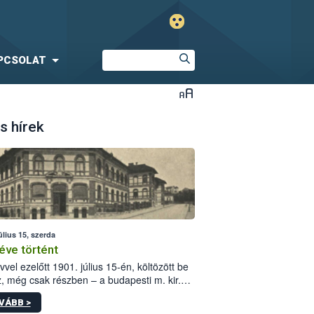
PCSOLAT
s hírek
úlius 15, szerda
éve történt
vvel ezelőtt 1901. július 15-én, költözött be
z, még csak részben – a budapesti m. kir.
i vetőmagvizsgáló állomás a Kis Rókus utca
VÁBB >
ám alatti, Czigler Győző által tervezett új