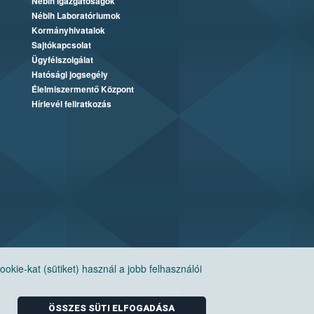
Nébih Igazgatóságok
Nébih Laboratóriumok
Kormányhivatalok
Sajtókapcsolat
Ügyfélszolgálat
Hatósági jogsegély
Élelmiszermentő Központ
Hírlevél feliratkozás
ie-kat (sütiket) használ a jobb felhasználói
ÖSSZES SÜTI ELFOGADÁSA