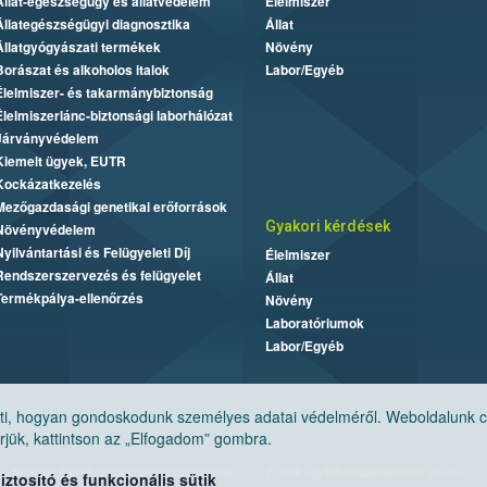
Állat-egészségügy és állatvédelem
Élelmiszer
Állategészségügyi diagnosztika
Állat
Állatgyógyászati termékek
Növény
Borászat és alkoholos italok
Labor/Egyéb
Élelmiszer- és takarmánybiztonság
Élelmiszerlánc-biztonsági laborhálózat
Járványvédelem
Kiemelt ügyek, EUTR
Kockázatkezelés
Mezőgazdasági genetikai erőforrások
Gyakori kérdések
Növényvédelem
Nyilvántartási és Felügyeleti Díj
Élelmiszer
Rendszerszervezés és felügyelet
Állat
Termékpálya-ellenőrzés
Növény
Laboratóriumok
Labor/Egyéb
, hogyan gondoskodunk személyes adatai védelméről. Weboldalunk cook
jük, kattintson az „Elfogadom” gombra.
Nemzeti Élelmiszerlánc-biztonsági Hivatal
E-mail:
ugyfelszolgalat@nebih.gov.hu
tosító és funkcionális sütik