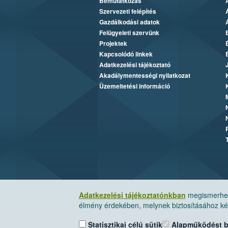
Bemutatkozás
Szervezeti felépítés
Gazdálkodási adatok
Felügyeleti szervünk
Projektek
Kapcsolódó linkek
Adatkezelési tájékoztató
Akadálymentességi nyilatkozat
Üzemeltetési információ
Adatkezelési tájékoztatónkban
megismerheti
élmény érdekében, melynek biztosításához kér
Statisztikai célú sütik
Alapműködést biz