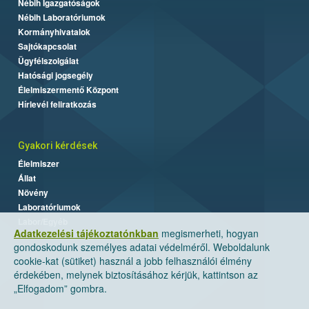
Nébih Igazgatóságok
Nébih Laboratóriumok
Kormányhivatalok
Sajtókapcsolat
Ügyfélszolgálat
Hatósági jogsegély
Élelmiszermentő Központ
Hírlevél feliratkozás
Gyakori kérdések
Élelmiszer
Állat
Növény
Laboratóriumok
Labor/Egyéb
Adatkezelési tájékoztatónkban
megismerheti, hogyan
gondoskodunk személyes adatai védelméről. Weboldalunk
cookie-kat (sütiket) használ a jobb felhasználói élmény
érdekében, melynek biztosításához kérjük, kattintson az
„Elfogadom” gombra.