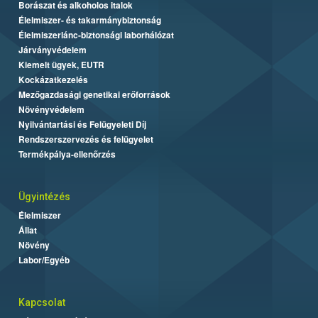
Borászat és alkoholos italok
Élelmiszer- és takarmánybiztonság
Élelmiszerlánc-biztonsági laborhálózat
Járványvédelem
Kiemelt ügyek, EUTR
Kockázatkezelés
Mezőgazdasági genetikai erőforrások
Növényvédelem
Nyilvántartási és Felügyeleti Díj
Rendszerszervezés és felügyelet
Termékpálya-ellenőrzés
Ügyintézés
Élelmiszer
Állat
Növény
Labor/Egyéb
Kapcsolat