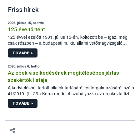
Friss hírek
2026. július 15, szerda
125 éve történt
125 évvel ezelőtt 1901. július 15-én, költözött be – igaz, még
csak részben – a budapesti m. kir. állami vetőmagvizsgáló
állomás a Kis Rókus utca 15. szám alatti, Czigler Győző által
TOVÁBB >
tervezett új épületébe.
2026. július 6, hétfő
Az ebek viselkedésének megítélésében jártas
szakértők listája
A kedvtelésből tartott állatok tartásáról és forgalmazásáról szóló
41/2010. (II. 26.) Korm.rendelet szabályozza az eb okozta fizikai
sérülés, illetve ennek veszélye keletkezésekor felmerülő
TOVÁBB >
hatósági feladatokat, valamint a veszélyes eb tartását és annak
engedélyezését. Ezen eljárások során szükség esetén be kell
vonni az ebek viselkedésének megítélésében jártas szakértőt.