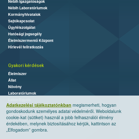
Nébih Igazgatóságok
Nébih Laboratóriumok
Kormányhivatalok
Sajtókapcsolat
Ügyfélszolgálat
Hatósági jogsegély
Élelmiszermentő Központ
Hírlevél feliratkozás
Gyakori kérdések
Élelmiszer
Állat
Növény
Laboratóriumok
Labor/Egyéb
Adatkezelési tájékoztatónkban
megismerheti, hogyan
gondoskodunk személyes adatai védelméről. Weboldalunk
cookie-kat (sütiket) használ a jobb felhasználói élmény
érdekében, melynek biztosításához kérjük, kattintson az
„Elfogadom” gombra.