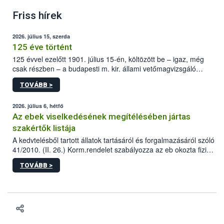
Friss hírek
2026. július 15, szerda
125 éve történt
125 évvel ezelőtt 1901. július 15-én, költözött be – igaz, még
csak részben – a budapesti m. kir. állami vetőmagvizsgáló
állomás a Kis Rókus utca 15. szám alatti, Czigler Győző által
TOVÁBB >
tervezett új épületébe.
2026. július 6, hétfő
Az ebek viselkedésének megítélésében jártas
szakértők listája
A kedvtelésből tartott állatok tartásáról és forgalmazásáról szóló
41/2010. (II. 26.) Korm.rendelet szabályozza az eb okozta fizikai
sérülés, illetve ennek veszélye keletkezésekor felmerülő
TOVÁBB >
hatósági feladatokat, valamint a veszélyes eb tartását és annak
engedélyezését. Ezen eljárások során szükség esetén be kell
vonni az ebek viselkedésének megítélésében jártas szakértőt.