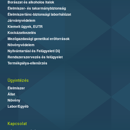
Borászat és alkoholos italok
Élelmiszer- és takarmánybiztonság
Élelmiszerlánc-biztonsági laborhálózat
Járványvédelem
Kiemelt ügyek, EUTR
Kockázatkezelés
Mezőgazdasági genetikai erőforrások
Növényvédelem
Nyilvántartási és Felügyeleti Díj
Rendszerszervezés és felügyelet
Termékpálya-ellenőrzés
Ügyintézés
Élelmiszer
Állat
Növény
Labor/Egyéb
Kapcsolat