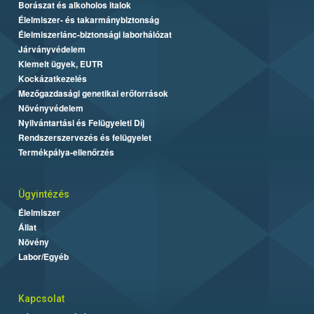
Borászat és alkoholos italok
Élelmiszer- és takarmánybiztonság
Élelmiszerlánc-biztonsági laborhálózat
Járványvédelem
Kiemelt ügyek, EUTR
Kockázatkezelés
Mezőgazdasági genetikai erőforrások
Növényvédelem
Nyilvántartási és Felügyeleti Díj
Rendszerszervezés és felügyelet
Termékpálya-ellenőrzés
Ügyintézés
Élelmiszer
Állat
Növény
Labor/Egyéb
Kapcsolat