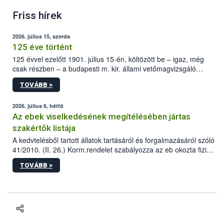
Friss hírek
2026. július 15, szerda
125 éve történt
125 évvel ezelőtt 1901. július 15-én, költözött be – igaz, még
csak részben – a budapesti m. kir. állami vetőmagvizsgáló
állomás a Kis Rókus utca 15. szám alatti, Czigler Győző által
TOVÁBB >
tervezett új épületébe.
2026. július 6, hétfő
Az ebek viselkedésének megítélésében jártas
szakértők listája
A kedvtelésből tartott állatok tartásáról és forgalmazásáról szóló
41/2010. (II. 26.) Korm.rendelet szabályozza az eb okozta fizikai
sérülés, illetve ennek veszélye keletkezésekor felmerülő
TOVÁBB >
hatósági feladatokat, valamint a veszélyes eb tartását és annak
engedélyezését. Ezen eljárások során szükség esetén be kell
vonni az ebek viselkedésének megítélésében jártas szakértőt.