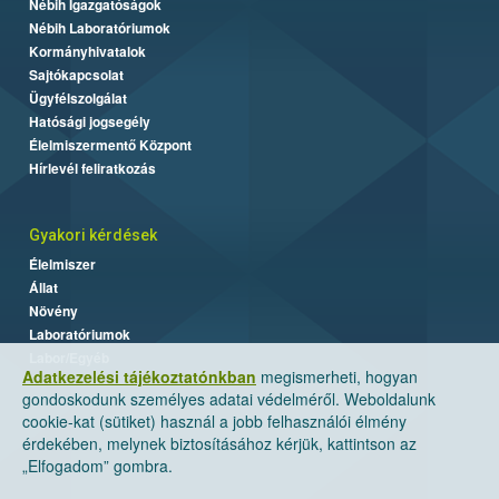
Nébih Igazgatóságok
Nébih Laboratóriumok
Kormányhivatalok
Sajtókapcsolat
Ügyfélszolgálat
Hatósági jogsegély
Élelmiszermentő Központ
Hírlevél feliratkozás
Gyakori kérdések
Élelmiszer
Állat
Növény
Laboratóriumok
Labor/Egyéb
Adatkezelési tájékoztatónkban
megismerheti, hogyan
gondoskodunk személyes adatai védelméről. Weboldalunk
cookie-kat (sütiket) használ a jobb felhasználói élmény
érdekében, melynek biztosításához kérjük, kattintson az
„Elfogadom” gombra.