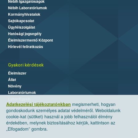
Nébih Igazgatóságok
Nébih Laboratóriumok
Kormányhivatalok
Sajtókapcsolat
Ügyfélszolgálat
Hatósági jogsegély
Élelmiszermentő Központ
Hírlevél feliratkozás
Gyakori kérdések
Élelmiszer
Állat
Növény
Laboratóriumok
Labor/Egyéb
Adatkezelési tájékoztatónkban
megismerheti, hogyan
gondoskodunk személyes adatai védelméről. Weboldalunk
cookie-kat (sütiket) használ a jobb felhasználói élmény
érdekében, melynek biztosításához kérjük, kattintson az
„Elfogadom” gombra.