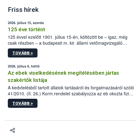
Friss hírek
2026. július 15, szerda
125 éve történt
125 évvel ezelőtt 1901. július 15-én, költözött be – igaz, még
csak részben – a budapesti m. kir. állami vetőmagvizsgáló
állomás a Kis Rókus utca 15. szám alatti, Czigler Győző által
TOVÁBB >
tervezett új épületébe.
2026. július 6, hétfő
Az ebek viselkedésének megítélésében jártas
szakértők listája
A kedvtelésből tartott állatok tartásáról és forgalmazásáról szóló
41/2010. (II. 26.) Korm.rendelet szabályozza az eb okozta fizikai
sérülés, illetve ennek veszélye keletkezésekor felmerülő
TOVÁBB >
hatósági feladatokat, valamint a veszélyes eb tartását és annak
engedélyezését. Ezen eljárások során szükség esetén be kell
vonni az ebek viselkedésének megítélésében jártas szakértőt.