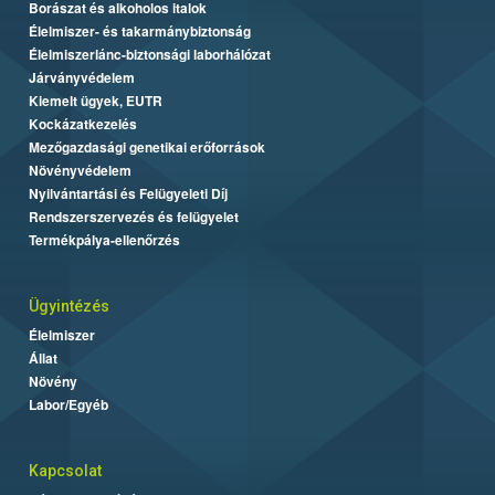
Borászat és alkoholos italok
Élelmiszer- és takarmánybiztonság
Élelmiszerlánc-biztonsági laborhálózat
Járványvédelem
Kiemelt ügyek, EUTR
Kockázatkezelés
Mezőgazdasági genetikai erőforrások
Növényvédelem
Nyilvántartási és Felügyeleti Díj
Rendszerszervezés és felügyelet
Termékpálya-ellenőrzés
Ügyintézés
Élelmiszer
Állat
Növény
Labor/Egyéb
Kapcsolat