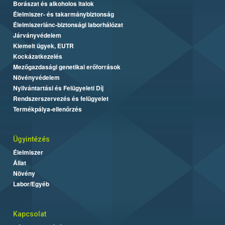
Borászat és alkoholos italok
Élelmiszer- és takarmánybiztonság
Élelmiszerlánc-biztonsági laborhálózat
Járványvédelem
Kiemelt ügyek, EUTR
Kockázatkezelés
Mezőgazdasági genetikai erőforrások
Növényvédelem
Nyilvántartási és Felügyeleti Díj
Rendszerszervezés és felügyelet
Termékpálya-ellenőrzés
Ügyintézés
Élelmiszer
Állat
Növény
Labor/Egyéb
Kapcsolat