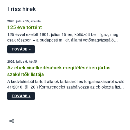
Friss hírek
2026. július 15, szerda
125 éve történt
125 évvel ezelőtt 1901. július 15-én, költözött be – igaz, még
csak részben – a budapesti m. kir. állami vetőmagvizsgáló
állomás a Kis Rókus utca 15. szám alatti, Czigler Győző által
TOVÁBB >
tervezett új épületébe.
2026. július 6, hétfő
Az ebek viselkedésének megítélésében jártas
szakértők listája
A kedvtelésből tartott állatok tartásáról és forgalmazásáról szóló
41/2010. (II. 26.) Korm.rendelet szabályozza az eb okozta fizikai
sérülés, illetve ennek veszélye keletkezésekor felmerülő
TOVÁBB >
hatósági feladatokat, valamint a veszélyes eb tartását és annak
engedélyezését. Ezen eljárások során szükség esetén be kell
vonni az ebek viselkedésének megítélésében jártas szakértőt.