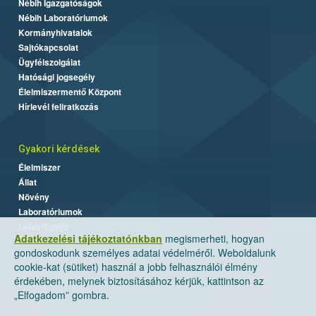
Nébih Igazgatóságok
Nébih Laboratóriumok
Kormányhivatalok
Sajtókapcsolat
Ügyfélszolgálat
Hatósági jogsegély
Élelmiszermentő Központ
Hírlevél feliratkozás
Gyakori kérdések
Élelmiszer
Állat
Növény
Laboratóriumok
Labor/Egyéb
Adatkezelési tájékoztatónkban
megismerheti, hogyan
gondoskodunk személyes adatai védelméről. Weboldalunk
cookie-kat (sütiket) használ a jobb felhasználói élmény
érdekében, melynek biztosításához kérjük, kattintson az
„Elfogadom” gombra.