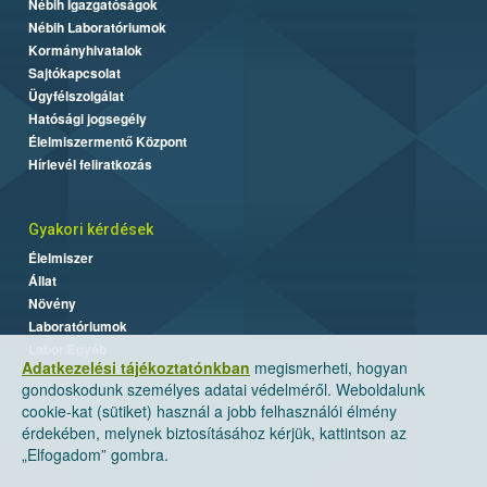
Nébih Igazgatóságok
Nébih Laboratóriumok
Kormányhivatalok
Sajtókapcsolat
Ügyfélszolgálat
Hatósági jogsegély
Élelmiszermentő Központ
Hírlevél feliratkozás
Gyakori kérdések
Élelmiszer
Állat
Növény
Laboratóriumok
Labor/Egyéb
Adatkezelési tájékoztatónkban
megismerheti, hogyan
gondoskodunk személyes adatai védelméről. Weboldalunk
cookie-kat (sütiket) használ a jobb felhasználói élmény
érdekében, melynek biztosításához kérjük, kattintson az
„Elfogadom” gombra.