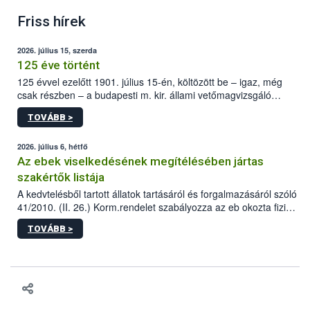
Friss hírek
2026. július 15, szerda
125 éve történt
125 évvel ezelőtt 1901. július 15-én, költözött be – igaz, még
csak részben – a budapesti m. kir. állami vetőmagvizsgáló
állomás a Kis Rókus utca 15. szám alatti, Czigler Győző által
TOVÁBB >
tervezett új épületébe.
2026. július 6, hétfő
Az ebek viselkedésének megítélésében jártas
szakértők listája
A kedvtelésből tartott állatok tartásáról és forgalmazásáról szóló
41/2010. (II. 26.) Korm.rendelet szabályozza az eb okozta fizikai
sérülés, illetve ennek veszélye keletkezésekor felmerülő
TOVÁBB >
hatósági feladatokat, valamint a veszélyes eb tartását és annak
engedélyezését. Ezen eljárások során szükség esetén be kell
vonni az ebek viselkedésének megítélésében jártas szakértőt.