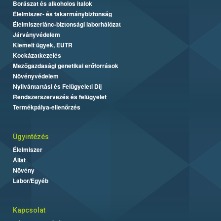
Borászat és alkoholos italok
Élelmiszer- és takarmánybiztonság
Élelmiszerlánc-biztonsági laborhálózat
Járványvédelem
Kiemelt ügyek, EUTR
Kockázatkezelés
Mezőgazdasági genetikai erőforrások
Növényvédelem
Nyilvántartási és Felügyeleti Díj
Rendszerszervezés és felügyelet
Termékpálya-ellenőrzés
Ügyintézés
Élelmiszer
Állat
Növény
Labor/Egyéb
Kapcsolat