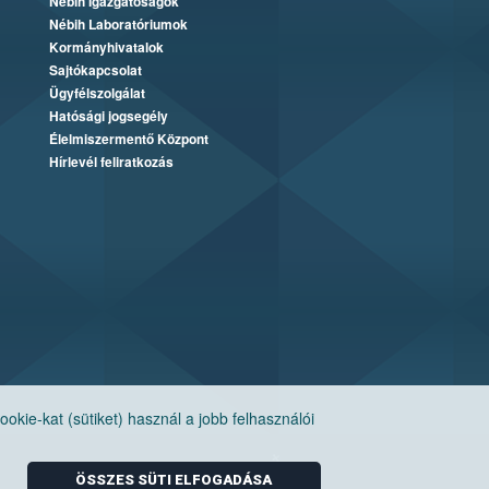
Nébih Igazgatóságok
Nébih Laboratóriumok
Kormányhivatalok
Sajtókapcsolat
Ügyfélszolgálat
Hatósági jogsegély
Élelmiszermentő Központ
Hírlevél feliratkozás
ie-kat (sütiket) használ a jobb felhasználói
ÖSSZES SÜTI ELFOGADÁSA