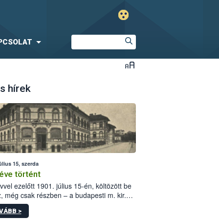
PCSOLAT
s hírek
úlius 15, szerda
éve történt
vvel ezelőtt 1901. július 15-én, költözött be
z, még csak részben – a budapesti m. kir.
i vetőmagvizsgáló állomás a Kis Rókus utca
VÁBB >
ám alatti, Czigler Győző által tervezett új