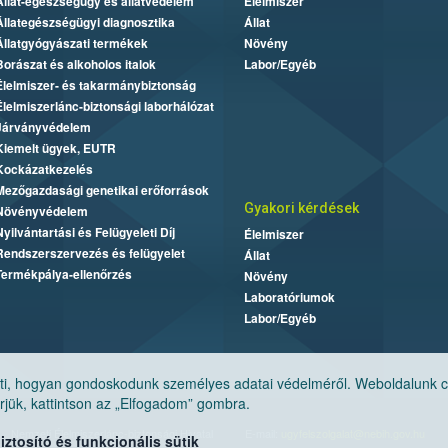
Állat-egészségügy és állatvédelem
Élelmiszer
Állategészségügyi diagnosztika
Állat
Állatgyógyászati termékek
Növény
Borászat és alkoholos italok
Labor/Egyéb
Élelmiszer- és takarmánybiztonság
Élelmiszerlánc-biztonsági laborhálózat
Járványvédelem
Kiemelt ügyek, EUTR
Kockázatkezelés
Mezőgazdasági genetikai erőforrások
Gyakori kérdések
Növényvédelem
Nyilvántartási és Felügyeleti Díj
Élelmiszer
Rendszerszervezés és felügyelet
Állat
Termékpálya-ellenőrzés
Növény
Laboratóriumok
Labor/Egyéb
, hogyan gondoskodunk személyes adatai védelméről. Weboldalunk cook
jük, kattintson az „Elfogadom” gombra.
Nemzeti Élelmiszerlánc-biztonsági Hivatal
E-mail:
ugyfelszolgalat@nebih.gov.hu
tosító és funkcionális sütik