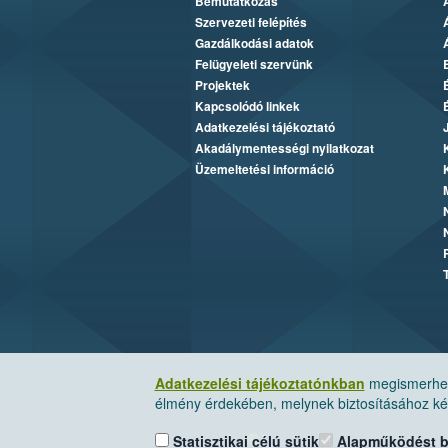
Bemutatkozás
Szervezeti felépítés
Gazdálkodási adatok
Felügyeleti szervünk
Projektek
Kapcsolódó linkek
Adatkezelési tájékoztató
Akadálymentességi nyilatkozat
Üzemeltetési információ
Adatkezelési tájékoztatónkban
megismerheti
élmény érdekében, melynek biztosításához kér
Statisztikai célú sütik
Alapműködést biz