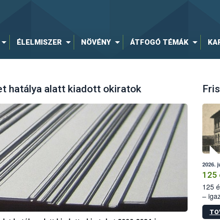
ÉLELMISZER
NÖVÉNY
ÁTFOGÓ TÉMÁK
KA
 hatálya alatt kiadott okiratok
Fris
2026. j
125 
125 é
– iga
állam
TO
15. sz