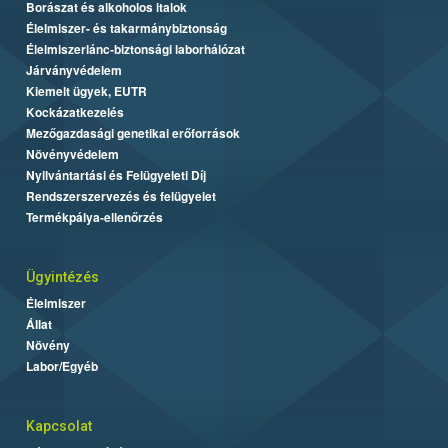
Borászat és alkoholos italok
Élelmiszer- és takarmánybiztonság
Élelmiszerlánc-biztonsági laborhálózat
Járványvédelem
Kiemelt ügyek, EUTR
Kockázatkezelés
Mezőgazdasági genetikai erőforrások
Növényvédelem
Nyilvántartási és Felügyeleti Díj
Rendszerszervezés és felügyelet
Termékpálya-ellenőrzés
Ügyintézés
Élelmiszer
Állat
Növény
Labor/Egyéb
Kapcsolat