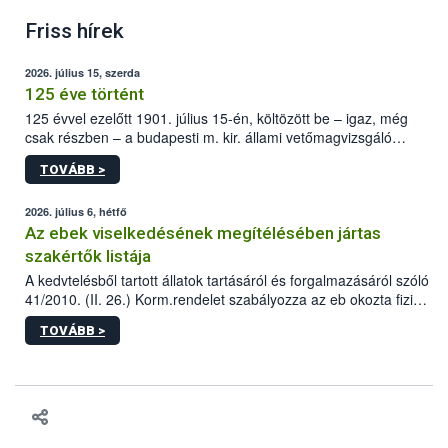
Friss hírek
2026. július 15, szerda
125 éve történt
125 évvel ezelőtt 1901. július 15-én, költözött be – igaz, még
csak részben – a budapesti m. kir. állami vetőmagvizsgáló
állomás a Kis Rókus utca 15. szám alatti, Czigler Győző által
TOVÁBB >
tervezett új épületébe.
2026. július 6, hétfő
Az ebek viselkedésének megítélésében jártas
szakértők listája
A kedvtelésből tartott állatok tartásáról és forgalmazásáról szóló
41/2010. (II. 26.) Korm.rendelet szabályozza az eb okozta fizikai
sérülés, illetve ennek veszélye keletkezésekor felmerülő
TOVÁBB >
hatósági feladatokat, valamint a veszélyes eb tartását és annak
engedélyezését. Ezen eljárások során szükség esetén be kell
vonni az ebek viselkedésének megítélésében jártas szakértőt.