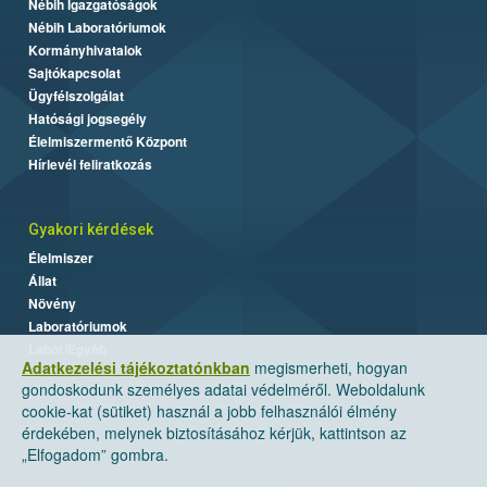
Nébih Igazgatóságok
Nébih Laboratóriumok
Kormányhivatalok
Sajtókapcsolat
Ügyfélszolgálat
Hatósági jogsegély
Élelmiszermentő Központ
Hírlevél feliratkozás
Gyakori kérdések
Élelmiszer
Állat
Növény
Laboratóriumok
Labor/Egyéb
Adatkezelési tájékoztatónkban
megismerheti, hogyan
gondoskodunk személyes adatai védelméről. Weboldalunk
cookie-kat (sütiket) használ a jobb felhasználói élmény
érdekében, melynek biztosításához kérjük, kattintson az
„Elfogadom” gombra.