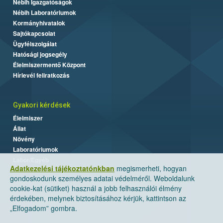
Nébih Igazgatóságok
Nébih Laboratóriumok
Kormányhivatalok
Sajtókapcsolat
Ügyfélszolgálat
Hatósági jogsegély
Élelmiszermentő Központ
Hírlevél feliratkozás
Gyakori kérdések
Élelmiszer
Állat
Növény
Laboratóriumok
Labor/Egyéb
Adatkezelési tájékoztatónkban
megismerheti, hogyan
gondoskodunk személyes adatai védelméről. Weboldalunk
cookie-kat (sütiket) használ a jobb felhasználói élmény
érdekében, melynek biztosításához kérjük, kattintson az
„Elfogadom” gombra.