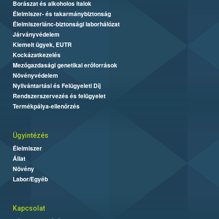
Borászat és alkoholos italok
Élelmiszer- és takarmánybiztonság
Élelmiszerlánc-biztonsági laborhálózat
Járványvédelem
Kiemelt ügyek, EUTR
Kockázatkezelés
Mezőgazdasági genetikai erőforrások
Növényvédelem
Nyilvántartási és Felügyeleti Díj
Rendszerszervezés és felügyelet
Termékpálya-ellenőrzés
Ügyintézés
Élelmiszer
Állat
Növény
Labor/Egyéb
Kapcsolat