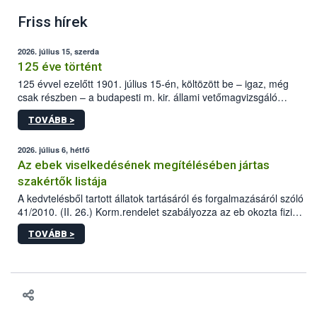
Friss hírek
2026. július 15, szerda
125 éve történt
125 évvel ezelőtt 1901. július 15-én, költözött be – igaz, még
csak részben – a budapesti m. kir. állami vetőmagvizsgáló
állomás a Kis Rókus utca 15. szám alatti, Czigler Győző által
TOVÁBB >
tervezett új épületébe.
2026. július 6, hétfő
Az ebek viselkedésének megítélésében jártas
szakértők listája
A kedvtelésből tartott állatok tartásáról és forgalmazásáról szóló
41/2010. (II. 26.) Korm.rendelet szabályozza az eb okozta fizikai
sérülés, illetve ennek veszélye keletkezésekor felmerülő
TOVÁBB >
hatósági feladatokat, valamint a veszélyes eb tartását és annak
engedélyezését. Ezen eljárások során szükség esetén be kell
vonni az ebek viselkedésének megítélésében jártas szakértőt.