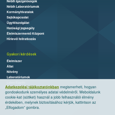
Nébih Igazgatóságok
Nébih Laboratóriumok
Kormányhivatalok
Sajtókapcsolat
Ügyfélszolgálat
Hatósági jogsegély
Élelmiszermentő Központ
Hírlevél feliratkozás
Gyakori kérdések
Élelmiszer
Állat
Növény
Laboratóriumok
Labor/Egyéb
Adatkezelési tájékoztatónkban
megismerheti, hogyan
gondoskodunk személyes adatai védelméről. Weboldalunk
cookie-kat (sütiket) használ a jobb felhasználói élmény
érdekében, melynek biztosításához kérjük, kattintson az
„Elfogadom” gombra.