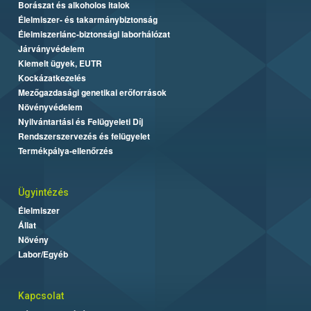
Borászat és alkoholos italok
Élelmiszer- és takarmánybiztonság
Élelmiszerlánc-biztonsági laborhálózat
Járványvédelem
Kiemelt ügyek, EUTR
Kockázatkezelés
Mezőgazdasági genetikai erőforrások
Növényvédelem
Nyilvántartási és Felügyeleti Díj
Rendszerszervezés és felügyelet
Termékpálya-ellenőrzés
Ügyintézés
Élelmiszer
Állat
Növény
Labor/Egyéb
Kapcsolat