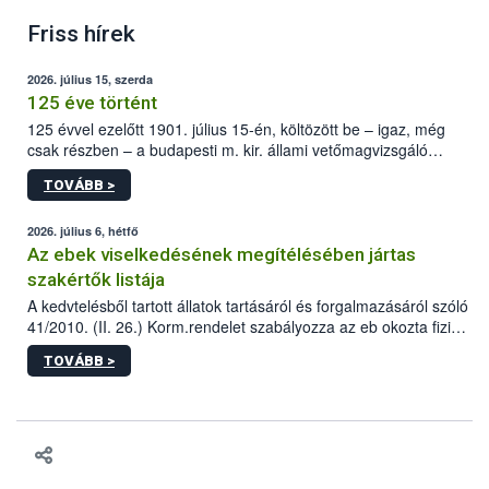
Friss hírek
2026. július 15, szerda
125 éve történt
125 évvel ezelőtt 1901. július 15-én, költözött be – igaz, még
csak részben – a budapesti m. kir. állami vetőmagvizsgáló
állomás a Kis Rókus utca 15. szám alatti, Czigler Győző által
TOVÁBB >
tervezett új épületébe.
2026. július 6, hétfő
Az ebek viselkedésének megítélésében jártas
szakértők listája
A kedvtelésből tartott állatok tartásáról és forgalmazásáról szóló
41/2010. (II. 26.) Korm.rendelet szabályozza az eb okozta fizikai
sérülés, illetve ennek veszélye keletkezésekor felmerülő
TOVÁBB >
hatósági feladatokat, valamint a veszélyes eb tartását és annak
engedélyezését. Ezen eljárások során szükség esetén be kell
vonni az ebek viselkedésének megítélésében jártas szakértőt.