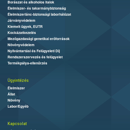
Borászat és alkoholos italok
Élelmiszer- és takarmánybiztonság
Élelmiszerlánc-biztonsági laborhálózat
Járványvédelem
Kiemelt ügyek, EUTR
Kockázatkezelés
Mezőgazdasági genetikai erőforrások
Növényvédelem
Nyilvántartási és Felügyeleti Díj
Rendszerszervezés és felügyelet
Termékpálya-ellenőrzés
Ügyintézés
Élelmiszer
Állat
Növény
Labor/Egyéb
Kapcsolat