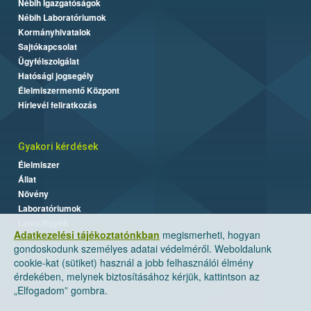
Nébih Igazgatóságok
Nébih Laboratóriumok
Kormányhivatalok
Sajtókapcsolat
Ügyfélszolgálat
Hatósági jogsegély
Élelmiszermentő Központ
Hírlevél feliratkozás
Gyakori kérdések
Élelmiszer
Állat
Növény
Laboratóriumok
Labor/Egyéb
Adatkezelési tájékoztatónkban
megismerheti, hogyan
gondoskodunk személyes adatai védelméről. Weboldalunk
cookie-kat (sütiket) használ a jobb felhasználói élmény
érdekében, melynek biztosításához kérjük, kattintson az
„Elfogadom” gombra.