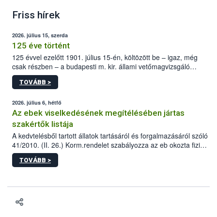
Friss hírek
2026. július 15, szerda
125 éve történt
125 évvel ezelőtt 1901. július 15-én, költözött be – igaz, még
csak részben – a budapesti m. kir. állami vetőmagvizsgáló
állomás a Kis Rókus utca 15. szám alatti, Czigler Győző által
TOVÁBB >
tervezett új épületébe.
2026. július 6, hétfő
Az ebek viselkedésének megítélésében jártas
szakértők listája
A kedvtelésből tartott állatok tartásáról és forgalmazásáról szóló
41/2010. (II. 26.) Korm.rendelet szabályozza az eb okozta fizikai
sérülés, illetve ennek veszélye keletkezésekor felmerülő
TOVÁBB >
hatósági feladatokat, valamint a veszélyes eb tartását és annak
engedélyezését. Ezen eljárások során szükség esetén be kell
vonni az ebek viselkedésének megítélésében jártas szakértőt.