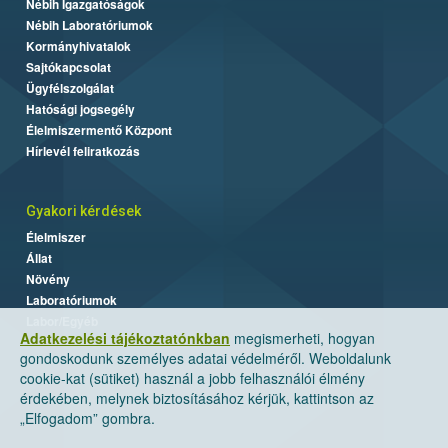
Nébih Igazgatóságok
Nébih Laboratóriumok
Kormányhivatalok
Sajtókapcsolat
Ügyfélszolgálat
Hatósági jogsegély
Élelmiszermentő Központ
Hírlevél feliratkozás
Gyakori kérdések
Élelmiszer
Állat
Növény
Laboratóriumok
Labor/Egyéb
Adatkezelési tájékoztatónkban
megismerheti, hogyan
gondoskodunk személyes adatai védelméről. Weboldalunk
cookie-kat (sütiket) használ a jobb felhasználói élmény
érdekében, melynek biztosításához kérjük, kattintson az
„Elfogadom” gombra.