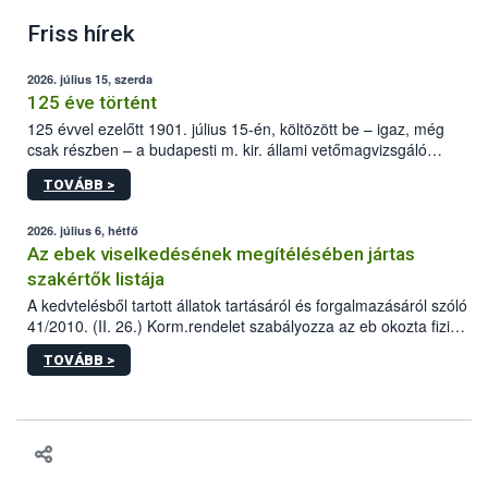
Friss hírek
2026. július 15, szerda
125 éve történt
125 évvel ezelőtt 1901. július 15-én, költözött be – igaz, még
csak részben – a budapesti m. kir. állami vetőmagvizsgáló
állomás a Kis Rókus utca 15. szám alatti, Czigler Győző által
TOVÁBB >
tervezett új épületébe.
2026. július 6, hétfő
Az ebek viselkedésének megítélésében jártas
szakértők listája
A kedvtelésből tartott állatok tartásáról és forgalmazásáról szóló
41/2010. (II. 26.) Korm.rendelet szabályozza az eb okozta fizikai
sérülés, illetve ennek veszélye keletkezésekor felmerülő
TOVÁBB >
hatósági feladatokat, valamint a veszélyes eb tartását és annak
engedélyezését. Ezen eljárások során szükség esetén be kell
vonni az ebek viselkedésének megítélésében jártas szakértőt.