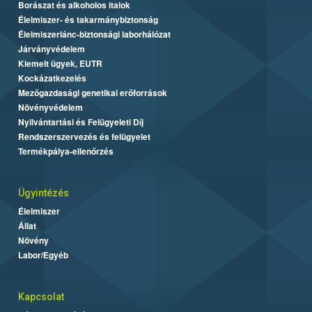
Borászat és alkoholos italok
Élelmiszer- és takarmánybiztonság
Élelmiszerlánc-biztonsági laborhálózat
Járványvédelem
Kiemelt ügyek, EUTR
Kockázatkezelés
Mezőgazdasági genetikai erőforrások
Növényvédelem
Nyilvántartási és Felügyeleti Díj
Rendszerszervezés és felügyelet
Termékpálya-ellenőrzés
Ügyintézés
Élelmiszer
Állat
Növény
Labor/Egyéb
Kapcsolat