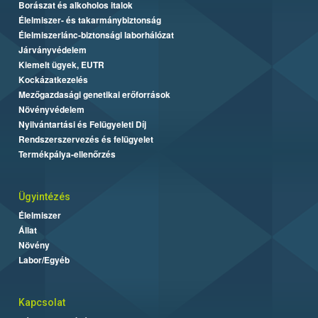
Borászat és alkoholos italok
Élelmiszer- és takarmánybiztonság
Élelmiszerlánc-biztonsági laborhálózat
Járványvédelem
Kiemelt ügyek, EUTR
Kockázatkezelés
Mezőgazdasági genetikai erőforrások
Növényvédelem
Nyilvántartási és Felügyeleti Díj
Rendszerszervezés és felügyelet
Termékpálya-ellenőrzés
Ügyintézés
Élelmiszer
Állat
Növény
Labor/Egyéb
Kapcsolat