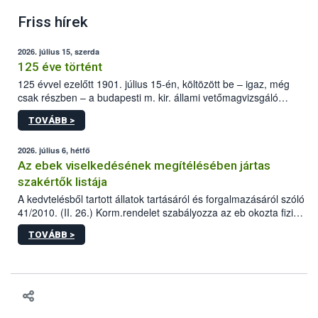
Friss hírek
2026. július 15, szerda
125 éve történt
125 évvel ezelőtt 1901. július 15-én, költözött be – igaz, még
csak részben – a budapesti m. kir. állami vetőmagvizsgáló
állomás a Kis Rókus utca 15. szám alatti, Czigler Győző által
TOVÁBB >
tervezett új épületébe.
2026. július 6, hétfő
Az ebek viselkedésének megítélésében jártas
szakértők listája
A kedvtelésből tartott állatok tartásáról és forgalmazásáról szóló
41/2010. (II. 26.) Korm.rendelet szabályozza az eb okozta fizikai
sérülés, illetve ennek veszélye keletkezésekor felmerülő
TOVÁBB >
hatósági feladatokat, valamint a veszélyes eb tartását és annak
engedélyezését. Ezen eljárások során szükség esetén be kell
vonni az ebek viselkedésének megítélésében jártas szakértőt.