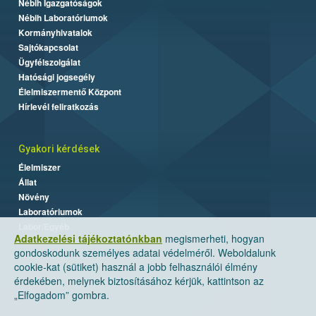
Nébih Igazgatóságok
Nébih Laboratóriumok
Kormányhivatalok
Sajtókapcsolat
Ügyfélszolgálat
Hatósági jogsegély
Élelmiszermentő Központ
Hírlevél feliratkozás
Gyakori kérdések
Élelmiszer
Állat
Növény
Laboratóriumok
Labor/Egyéb
Adatkezelési tájékoztatónkban
megismerheti, hogyan
gondoskodunk személyes adatai védelméről. Weboldalunk
cookie-kat (sütiket) használ a jobb felhasználói élmény
érdekében, melynek biztosításához kérjük, kattintson az
„Elfogadom” gombra.