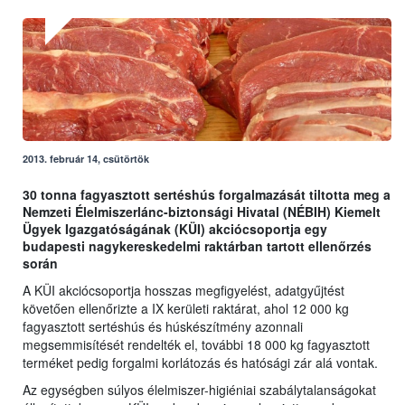
2013. február 14, csütörtök
30 tonna fagyasztott sertéshús forgalmazását tiltotta meg a
Nemzeti Élelmiszerlánc-biztonsági Hivatal (NÉBIH) Kiemelt
Ügyek Igazgatóságának (KÜI) akciócsoportja egy
budapesti nagykereskedelmi raktárban tartott ellenőrzés
során
A KÜI akciócsoportja hosszas megfigyelést, adatgyűjtést
követően ellenőrizte a IX kerületi raktárat, ahol 12 000 kg
fagyasztott sertéshús és húskészítmény azonnali
megsemmisítését rendelték el, további 18 000 kg fagyasztott
terméket pedig forgalmi korlátozás és hatósági zár alá vontak.
Az egységben súlyos élelmiszer-higiéniai szabálytalanságokat