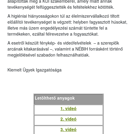
állapítottak meg a KÜI szakemberei, amely miatt annak
tevékenységét felfüggesztették és feltételekhez kötötték.
A higiéniai hiányosságokon túl az élelmiszervállalkozó tiltott
előállítói tevékenységet is végzett: helyben fagyasztott húsokat,
illetve más üzem engedélyezési számát tüntette fel a
termékeken, ezáltal félrevezetve a fogyasztókat.
A esetről készült fénykép- és videófelvételek – a szereplők
arcának kitakarásával –, valamint a NÉBIH forrásként történő
megjelölésével szabadon felhasználhatóak.
Kiemelt Ügyek Igazgatósága
Letölthető anyagok
1. videó
2. videó
3. videó