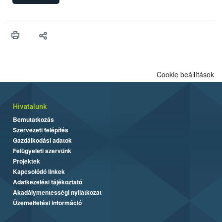
engedélyezését. Ezen eljárások során szükség esetén be kell
vonni az ebek viselkedésének megítélésében jártas szakértőt.
Cookie beállítások
Hivatalunk
Bemutatkozás
Szervezeti felépítés
Gazdálkodási adatok
Felügyeleti szervünk
Projektek
Kapcsolódó linkek
Adatkezelési tájékoztató
Akadálymentességi nyilatkozat
Üzemeltetési információ