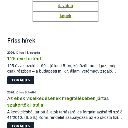
4. videó
képek
Friss hírek
2026. július 15, szerda
125 éve történt
125 évvel ezelőtt 1901. július 15-én, költözött be – igaz, még
csak részben – a budapesti m. kir. állami vetőmagvizsgáló
állomás a Kis Rókus utca 15. szám alatti, Czigler Győző által
TOVÁBB >
tervezett új épületébe.
2026. július 6, hétfő
Az ebek viselkedésének megítélésében jártas
szakértők listája
A kedvtelésből tartott állatok tartásáról és forgalmazásáról szóló
41/2010. (II. 26.) Korm.rendelet szabályozza az eb okozta fizikai
sérülés, illetve ennek veszélye keletkezésekor felmerülő
TOVÁBB >
hatósági feladatokat, valamint a veszélyes eb tartását és annak