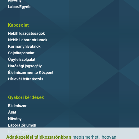
Labor/Egyéb
Kapcsolat
Nébih Igazgatóságok
Nébih Laboratóriumok
Kormányhivatalok
Sajtókapcsolat
Ügyfélszolgálat
Hatósági jogsegély
Élelmiszermentő Központ
Hírlevél feliratkozás
Gyakori kérdések
Élelmiszer
Állat
Növény
Laboratóriumok
Labor/Egyéb
Adatkezelési tájékoztatónkban
megismerheti, hogyan