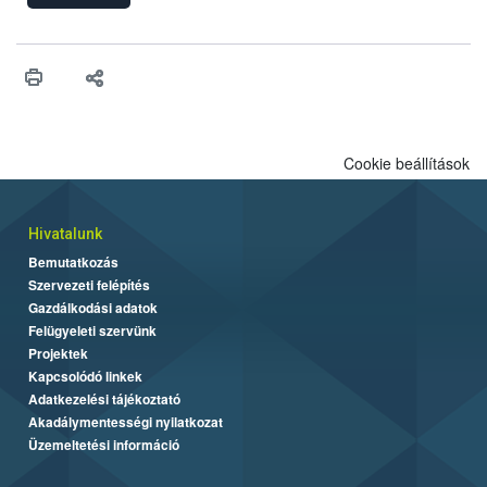
engedélyezését. Ezen eljárások során szükség esetén be kell
vonni az ebek viselkedésének megítélésében jártas szakértőt.
Cookie beállítások
Hivatalunk
Bemutatkozás
Szervezeti felépítés
Gazdálkodási adatok
Felügyeleti szervünk
Projektek
Kapcsolódó linkek
Adatkezelési tájékoztató
Akadálymentességi nyilatkozat
Üzemeltetési információ