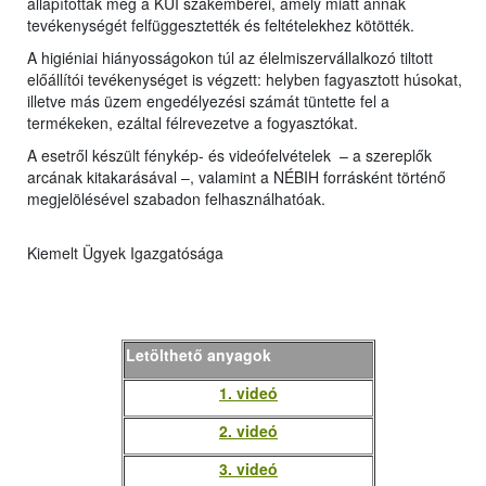
állapítottak meg a KÜI szakemberei, amely miatt annak
tevékenységét felfüggesztették és feltételekhez kötötték.
A higiéniai hiányosságokon túl az élelmiszervállalkozó tiltott
előállítói tevékenységet is végzett: helyben fagyasztott húsokat,
illetve más üzem engedélyezési számát tüntette fel a
termékeken, ezáltal félrevezetve a fogyasztókat.
A esetről készült fénykép- és videófelvételek – a szereplők
arcának kitakarásával –, valamint a NÉBIH forrásként történő
megjelölésével szabadon felhasználhatóak.
Kiemelt Ügyek Igazgatósága
Letölthető anyagok
1. videó
2. videó
3. videó