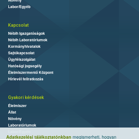
Labor/Egyéb
Kapcsolat
Nébih Igazgatóságok
Nébih Laboratóriumok
Kormányhivatalok
Sajtókapcsolat
Ügyfélszolgálat
Hatósági jogsegély
Élelmiszermentő Központ
Hírlevél feliratkozás
Gyakori kérdések
Élelmiszer
Állat
Növény
Laboratóriumok
Labor/Egyéb
Adatkezelési tájékoztatónkban
megismerheti, hogyan