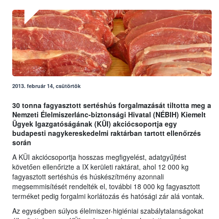
2013. február 14, csütörtök
30 tonna fagyasztott sertéshús forgalmazását tiltotta meg a
Nemzeti Élelmiszerlánc-biztonsági Hivatal (NÉBIH) Kiemelt
Ügyek Igazgatóságának (KÜI) akciócsoportja egy
budapesti nagykereskedelmi raktárban tartott ellenőrzés
során
A KÜI akciócsoportja hosszas megfigyelést, adatgyűjtést
követően ellenőrizte a IX kerületi raktárat, ahol 12 000 kg
fagyasztott sertéshús és húskészítmény azonnali
megsemmisítését rendelték el, további 18 000 kg fagyasztott
terméket pedig forgalmi korlátozás és hatósági zár alá vontak.
Az egységben súlyos élelmiszer-higiéniai szabálytalanságokat