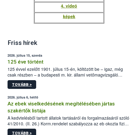
4. videó
képek
Friss hírek
2026. július 15, szerda
125 éve történt
125 évvel ezelőtt 1901. július 15-én, költözött be – igaz, még
csak részben – a budapesti m. kir. állami vetőmagvizsgáló
állomás a Kis Rókus utca 15. szám alatti, Czigler Győző által
TOVÁBB >
tervezett új épületébe.
2026. július 6, hétfő
Az ebek viselkedésének megítélésében jártas
szakértők listája
A kedvtelésből tartott állatok tartásáról és forgalmazásáról szóló
41/2010. (II. 26.) Korm.rendelet szabályozza az eb okozta fizikai
sérülés, illetve ennek veszélye keletkezésekor felmerülő
TOVÁBB >
hatósági feladatokat, valamint a veszélyes eb tartását és annak