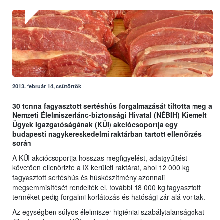
2013. február 14, csütörtök
30 tonna fagyasztott sertéshús forgalmazását tiltotta meg a
Nemzeti Élelmiszerlánc-biztonsági Hivatal (NÉBIH) Kiemelt
Ügyek Igazgatóságának (KÜI) akciócsoportja egy
budapesti nagykereskedelmi raktárban tartott ellenőrzés
során
A KÜI akciócsoportja hosszas megfigyelést, adatgyűjtést
követően ellenőrizte a IX kerületi raktárat, ahol 12 000 kg
fagyasztott sertéshús és húskészítmény azonnali
megsemmisítését rendelték el, további 18 000 kg fagyasztott
terméket pedig forgalmi korlátozás és hatósági zár alá vontak.
Az egységben súlyos élelmiszer-higiéniai szabálytalanságokat