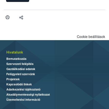
engedélyezését. Ezen eljárások során szükség esetén be kell
vonni az ebek viselkedésének megítélésében jártas szakértőt.
Cookie beállítások
Hivatalunk
Bemutatkozás
Szervezeti felépítés
Gazdálkodási adatok
Felügyeleti szervünk
Projektek
Kapcsolódó linkek
Adatkezelési tájékoztató
Akadálymentességi nyilatkozat
Üzemeltetési információ