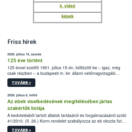
4. videó
képek
Friss hírek
2026. július 15, szerda
125 éve történt
125 évvel ezelőtt 1901. július 15-én, költözött be – igaz, még
csak részben – a budapesti m. kir. állami vetőmagvizsgáló
állomás a Kis Rókus utca 15. szám alatti, Czigler Győző által
TOVÁBB >
tervezett új épületébe.
2026. július 6, hétfő
Az ebek viselkedésének megítélésében jártas
szakértők listája
A kedvtelésből tartott állatok tartásáról és forgalmazásáról szóló
41/2010. (II. 26.) Korm.rendelet szabályozza az eb okozta fizikai
sérülés, illetve ennek veszélye keletkezésekor felmerülő
TOVÁBB >
hatósági feladatokat, valamint a veszélyes eb tartását és annak