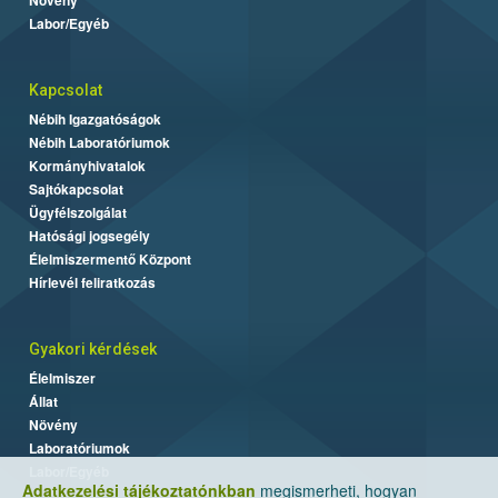
Labor/Egyéb
Kapcsolat
Nébih Igazgatóságok
Nébih Laboratóriumok
Kormányhivatalok
Sajtókapcsolat
Ügyfélszolgálat
Hatósági jogsegély
Élelmiszermentő Központ
Hírlevél feliratkozás
Gyakori kérdések
Élelmiszer
Állat
Növény
Laboratóriumok
Labor/Egyéb
Adatkezelési tájékoztatónkban
megismerheti, hogyan