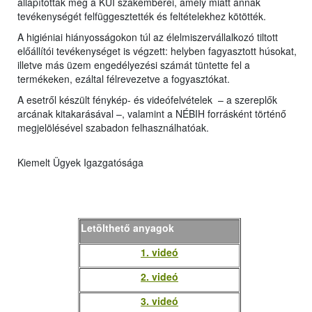
állapítottak meg a KÜI szakemberei, amely miatt annak
tevékenységét felfüggesztették és feltételekhez kötötték.
A higiéniai hiányosságokon túl az élelmiszervállalkozó tiltott
előállítói tevékenységet is végzett: helyben fagyasztott húsokat,
illetve más üzem engedélyezési számát tüntette fel a
termékeken, ezáltal félrevezetve a fogyasztókat.
A esetről készült fénykép- és videófelvételek – a szereplők
arcának kitakarásával –, valamint a NÉBIH forrásként történő
megjelölésével szabadon felhasználhatóak.
Kiemelt Ügyek Igazgatósága
Letölthető anyagok
1. videó
2. videó
3. videó