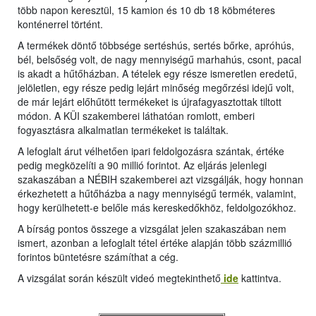
több napon keresztül, 15 kamion és 10 db 18 köbméteres
konténerrel történt.
A termékek döntő többsége sertéshús, sertés bőrke, apróhús,
bél, belsőség volt, de nagy mennyiségű marhahús, csont, pacal
is akadt a hűtőházban. A tételek egy része ismeretlen eredetű,
jelöletlen, egy része pedig lejárt minőség megőrzési idejű volt,
de már lejárt előhűtött termékeket is újrafagyasztottak tiltott
módon. A KÜI szakemberei láthatóan romlott, emberi
fogyasztásra alkalmatlan termékeket is találtak.
A lefoglalt árut vélhetően ipari feldolgozásra szántak, értéke
pedig megközelíti a 90 millió forintot. Az eljárás jelenlegi
szakaszában a NÉBIH szakemberei azt vizsgálják, hogy honnan
érkezhetett a hűtőházba a nagy mennyiségű termék, valamint,
hogy kerülhetett-e belőle más kereskedőkhöz, feldolgozókhoz.
A bírság pontos összege a vizsgálat jelen szakaszában nem
ismert, azonban a lefoglalt tétel értéke alapján több százmillió
forintos büntetésre számíthat a cég.
A vizsgálat során készült videó megtekinthető
ide
kattintva.