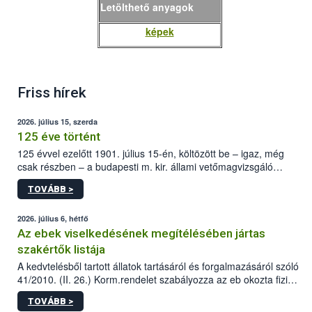
Letölthető anyagok
képek
Friss hírek
2026. július 15, szerda
125 éve történt
125 évvel ezelőtt 1901. július 15-én, költözött be – igaz, még
csak részben – a budapesti m. kir. állami vetőmagvizsgáló
állomás a Kis Rókus utca 15. szám alatti, Czigler Győző által
TOVÁBB >
tervezett új épületébe.
2026. július 6, hétfő
Az ebek viselkedésének megítélésében jártas
szakértők listája
A kedvtelésből tartott állatok tartásáról és forgalmazásáról szóló
41/2010. (II. 26.) Korm.rendelet szabályozza az eb okozta fizikai
sérülés, illetve ennek veszélye keletkezésekor felmerülő
TOVÁBB >
hatósági feladatokat, valamint a veszélyes eb tartását és annak