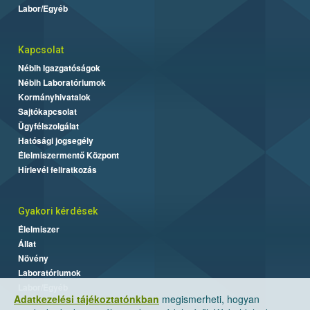
Labor/Egyéb
Kapcsolat
Nébih Igazgatóságok
Nébih Laboratóriumok
Kormányhivatalok
Sajtókapcsolat
Ügyfélszolgálat
Hatósági jogsegély
Élelmiszermentő Központ
Hírlevél feliratkozás
Gyakori kérdések
Élelmiszer
Állat
Növény
Laboratóriumok
Labor/Egyéb
Adatkezelési tájékoztatónkban
megismerheti, hogyan