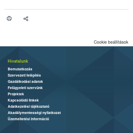
engedélyezését. Ezen eljárások során szükség esetén be kell
vonni az ebek viselkedésének megítélésében jártas szakértőt.
Cookie beállítások
Hivatalunk
Bemutatkozás
Szervezeti felépítés
Gazdálkodási adatok
Felügyeleti szervünk
Projektek
Kapcsolódó linkek
Adatkezelési tájékoztató
Akadálymentességi nyilatkozat
Üzemeltetési információ