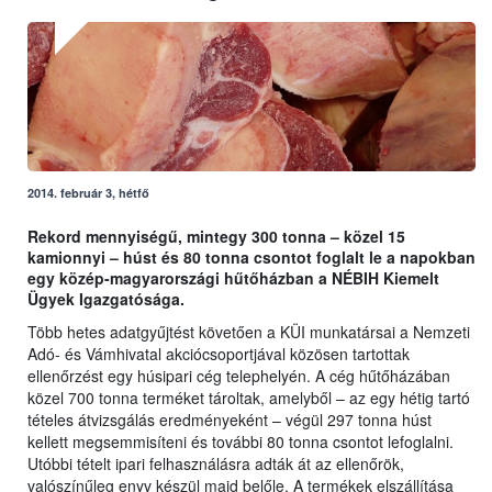
2014. február 3, hétfő
Rekord mennyiségű, mintegy 300 tonna – közel 15
kamionnyi – húst és 80 tonna csontot foglalt le a napokban
egy közép-magyarországi hűtőházban a NÉBIH Kiemelt
Ügyek Igazgatósága.
Több hetes adatgyűjtést követően a KÜI munkatársai a Nemzeti
Adó- és Vámhivatal akciócsoportjával közösen tartottak
ellenőrzést egy húsipari cég telephelyén. A cég hűtőházában
közel 700 tonna terméket tároltak, amelyből – az egy hétig tartó
tételes átvizsgálás eredményeként – végül 297 tonna húst
kellett megsemmisíteni és további 80 tonna csontot lefoglalni.
Utóbbi tételt ipari felhasználásra adták át az ellenőrök,
valószínűleg enyv készül majd belőle. A termékek elszállítása