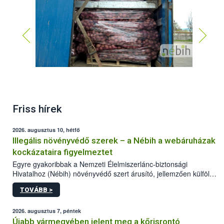
Friss hírek
2026. augusztus 10, hétfő
Illegális növényvédő szerek – a Nébih a webáruházak
kockázataira figyelmeztet
Egyre gyakoribbak a Nemzeti Élelmiszerlánc-biztonsági
Hivatalhoz (Nébih) növényvédő szert árusító, jellemzően külföldi
honlapok kapcsán érkező bejelentések. Emellett az ilyen
TOVÁBB >
termékeket kínáló kéretlen online reklámok mennyisége is
számottevően megnövekedett az elmúlt időszakban. A Nébih
összegyűjtötte az illegális növényvédő szerek kapcsán
2026. augusztus 7, péntek
előforduló árulkodó jeleket, valamint a webáruházakból való
Újabb vármegyében jelent meg a kőrisrontó