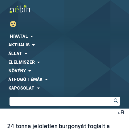
HIVATAL
AKTUÁLIS
ÁLLAT
ÉLELMISZER
NÖVÉNY
ÁTFOGÓ TÉMÁK
KAPCSOLAT
24 tonna jelöletlen burgonyát foglalt a