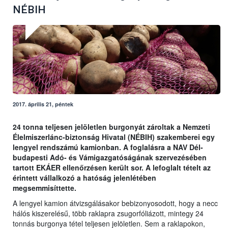
NÉBIH
2017. április 21, péntek
24 tonna teljesen jelöletlen burgonyát zároltak a Nemzeti
Élelmiszerlánc-biztonság Hivatal (NÉBIH) szakemberei egy
lengyel rendszámú kamionban. A foglalásra a NAV Dél-
budapesti Adó- és Vámigazgatóságának szervezésében
tartott EKÁER ellenőrzésen került sor. A lefoglalt tételt az
érintett vállalkozó a hatóság jelenlétében
megsemmisíttette.
A lengyel kamion átvizsgálásakor bebizonyosodott, hogy a necc
hálós kiszerelésű, több raklapra zsugorfóliázott, mintegy 24
tonnás burgonya tétel teljesen jelöletlen. Sem a raklapokon,