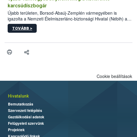
vásárlás kockázatait.
karcsúdíszbogár
Újabb területen, Borsod-Abaúj-Zemplén vármegyében is
igazolta a Nemzeti Élelmiszerlánc-biztonsági Hivatal (Nébih) a
kőrisrontó karcsúdíszbogár (Agrilus planipennis) jelenlétét. A
TOVÁBB >
kártevőt nem csak színcsapdában találták meg, de már fertőzött
fában is azonosították. A növényvédelmi szakemberek folytatják
az intenzív felderítést, emellett az intézkedéseket a szlovák
hatósággal is összehangolják a terjedés megállítása érdekében.
Cookie beállítások
Hivatalunk
Bemutatkozás
Szervezeti felépítés
Gazdálkodási adatok
Felügyeleti szervünk
Projektek
Kapcsolódó linkek