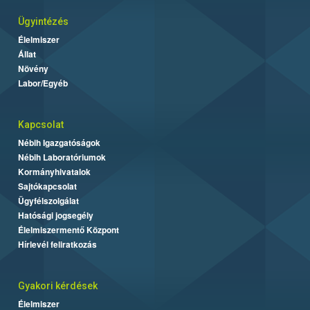
Ügyintézés
Élelmiszer
Állat
Növény
Labor/Egyéb
Kapcsolat
Nébih Igazgatóságok
Nébih Laboratóriumok
Kormányhivatalok
Sajtókapcsolat
Ügyfélszolgálat
Hatósági jogsegély
Élelmiszermentő Központ
Hírlevél feliratkozás
Gyakori kérdések
Élelmiszer