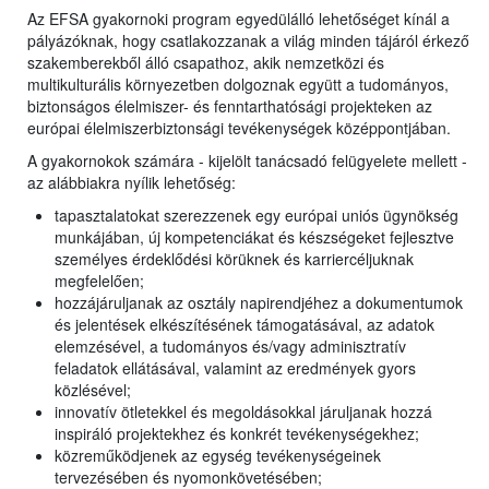
Az EFSA gyakornoki program egyedülálló lehetőséget kínál a
pályázóknak, hogy csatlakozzanak a világ minden tájáról érkező
szakemberekből álló csapathoz, akik nemzetközi és
multikulturális környezetben dolgoznak együtt a tudományos,
biztonságos élelmiszer- és fenntarthatósági projekteken az
európai élelmiszerbiztonsági tevékenységek középpontjában.
A gyakornokok számára - kijelölt tanácsadó felügyelete mellett -
az alábbiakra nyílik lehetőség:
tapasztalatokat szerezzenek egy európai uniós ügynökség
munkájában, új kompetenciákat és készségeket fejlesztve
személyes érdeklődési körüknek és karriercéljuknak
megfelelően;
hozzájáruljanak az osztály napirendjéhez a dokumentumok
és jelentések elkészítésének támogatásával, az adatok
elemzésével, a tudományos és/vagy adminisztratív
feladatok ellátásával, valamint az eredmények gyors
közlésével;
innovatív ötletekkel és megoldásokkal járuljanak hozzá
inspiráló projektekhez és konkrét tevékenységekhez;
közreműködjenek az egység tevékenységeinek
tervezésében és nyomonkövetésében;