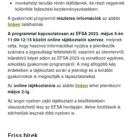
munkahelyi tanulás révén fejlődjenek, és részt vegyenek
különféle fejlesztési kezdeményezésekben.
A gyakornoki programról
részletes információk
az alábbi
linken
találhatóak.
A programmal kapcsolatosan az EFSA 2023. május 5-én
11:00-12:15 között online tájékoztatót szervez
, melynek
célja, hogy hasznos információkat nyújtva a jelentkezők
számára a jogosultsági feltételekről, valamint az ütemtervről,
teljeskörű képet adjon az EFSA 2023-ra vonatkozó egyéves,
sokoldalú gyakornoki programjáról. A még átfogóbb kép
érdekében a tájékoztató során a jelenlegi és a korábbi
gyakornokok is megosztják a tapasztalataikat.
Az
online tájékoztatóra
az alábbi
linken
lehet jelentkezni
május 2-ig
.
Az angol nyelven zajló tájékoztató a későbbiekben
visszanézhető lesz az EFSA honlapján, illetve fordítások is
elérhetőek lesznek több nyelven is.
Friss hírek