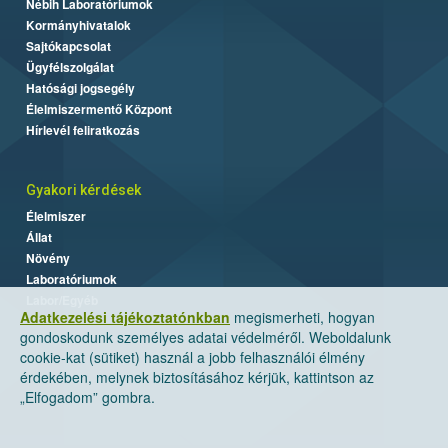
Nébih Laboratóriumok
Kormányhivatalok
Sajtókapcsolat
Ügyfélszolgálat
Hatósági jogsegély
Élelmiszermentő Központ
Hírlevél feliratkozás
Gyakori kérdések
Élelmiszer
Állat
Növény
Laboratóriumok
Labor/Egyéb
Adatkezelési tájékoztatónkban
megismerheti, hogyan
gondoskodunk személyes adatai védelméről. Weboldalunk
cookie-kat (sütiket) használ a jobb felhasználói élmény
érdekében, melynek biztosításához kérjük, kattintson az
„Elfogadom” gombra.