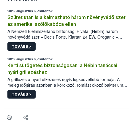
2026. augusztus 6, csütörtök
Szüret után is alkalmazható három növényvédő szer
az amerikai szőlőkabóca ellen
A Nemzeti Élelmiszerlánc-biztonsági Hivatal (Nébih) három
növényvédő szer – Decis Forte, Klartan 24 EW, Oroganic –
engedélyokiratát módosította, így azok a szüretet követően,
TOVÁBB >
egészen a vesszőérettség (BBCH 91) stádiumáig
felhasználhatóak a szőlőben. A kiterjesztések célja, hogy a korai
érésű szőlőkben is legyen lehetőség a károsító elleni további
2026. augusztus 6, csütörtök
védekezésre. Az Oroganic készítmény kis kiszerelésben kiskerti
Kerti sütögetés biztonságosan: a Nébih tanácsai
felhasználók számára is elérhető és ökológiai termesztésben is
nyári grillezéshez
engedélyezett.
A grillezés a nyári étkezések egyik legkedveltebb formája. A
meleg időjárás azonban a kórokozó, romlást okozó baktériumok
gyorsabb szaporodásának is kedvez. A szabadtéri sütögetés
TOVÁBB >
ezért nem csupán a megfelelő sütési technikáról szól: legalább
ilyen fontos az alapanyagok biztonságos kezelése, az alapvető
higiéniai szabályok betartása, a megfelelő hőkezelés, valamint a
maradékok szakszerű tárolása. A Nemzeti Élelmiszerlánc-
biztonsági Hivatal (Nébih) Oktatási Programja összegyűjtötte a
biztonságos grillezés legfontosabb tudnivalóit.