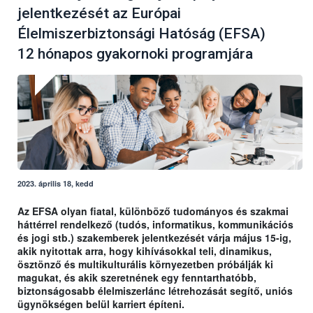
jelentkezését az Európai
Élelmiszerbiztonsági Hatóság (EFSA)
12 hónapos gyakornoki programjára
2023. április 18, kedd
Az EFSA olyan fiatal, különböző tudományos és szakmai
háttérrel rendelkező (tudós, informatikus, kommunikációs
és jogi stb.) szakemberek jelentkezését várja május 15-ig,
akik nyitottak arra, hogy kihívásokkal teli, dinamikus,
ösztönző és multikulturális környezetben próbálják ki
magukat, és akik szeretnének egy fenntarthatóbb,
biztonságosabb élelmiszerlánc létrehozását segítő, uniós
ügynökségen belül karriert építeni.