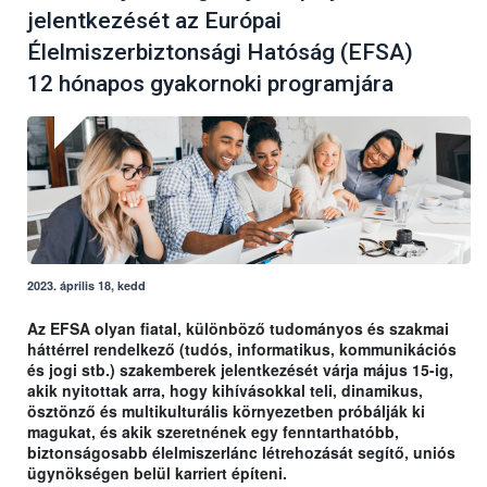
jelentkezését az Európai
Élelmiszerbiztonsági Hatóság (EFSA)
12 hónapos gyakornoki programjára
2023. április 18, kedd
Az EFSA olyan fiatal, különböző tudományos és szakmai
háttérrel rendelkező (tudós, informatikus, kommunikációs
és jogi stb.) szakemberek jelentkezését várja május 15-ig,
akik nyitottak arra, hogy kihívásokkal teli, dinamikus,
ösztönző és multikulturális környezetben próbálják ki
magukat, és akik szeretnének egy fenntarthatóbb,
biztonságosabb élelmiszerlánc létrehozását segítő, uniós
ügynökségen belül karriert építeni.