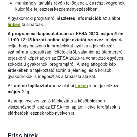
munkahelyi tanulás révén fejlődjenek, és részt vegyenek
különféle fejlesztési kezdeményezésekben.
A gyakornoki programról
részletes információk
az alábbi
linken
találhatóak.
A programmal kapcsolatosan az EFSA 2023. május 5-én
11:00-12:15 között online tájékoztatót szervez
, melynek
célja, hogy hasznos információkat nyújtva a jelentkezők
számára a jogosultsági feltételekről, valamint az ütemtervről,
teljeskörű képet adjon az EFSA 2023-ra vonatkozó egyéves,
sokoldalú gyakornoki programjáról. A még átfogóbb kép
érdekében a tájékoztató során a jelenlegi és a korábbi
gyakornokok is megosztják a tapasztalataikat.
Az
online tájékoztatóra
az alábbi
linken
lehet jelentkezni
május 2-ig
.
Az angol nyelven zajló tájékoztató a későbbiekben
visszanézhető lesz az EFSA honlapján, illetve fordítások is
elérhetőek lesznek több nyelven is.
Friss hírek