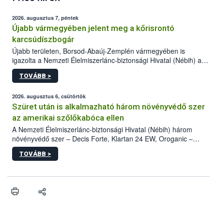
2026. augusztus 7, péntek
Újabb vármegyében jelent meg a kőrisrontó
karcsúdíszbogár
Újabb területen, Borsod-Abaúj-Zemplén vármegyében is
igazolta a Nemzeti Élelmiszerlánc-biztonsági Hivatal (Nébih) a
kőrisrontó karcsúdíszbogár (Agrilus planipennis) jelenlétét. A
TOVÁBB >
kártevőt nem csak színcsapdában találták meg, de már fertőzött
fában is azonosították. A növényvédelmi szakemberek folytatják
az intenzív felderítést, emellett az intézkedéseket a szlovák
2026. augusztus 6, csütörtök
hatósággal is összehangolják a terjedés megállítása érdekében.
Szüret után is alkalmazható három növényvédő szer
az amerikai szőlőkabóca ellen
A Nemzeti Élelmiszerlánc-biztonsági Hivatal (Nébih) három
növényvédő szer – Decis Forte, Klartan 24 EW, Oroganic –
engedélyokiratát módosította, így azok a szüretet követően,
TOVÁBB >
egészen a vesszőérettség (BBCH 91) stádiumáig
felhasználhatóak a szőlőben. A kiterjesztések célja, hogy a korai
érésű szőlőkben is legyen lehetőség a károsító elleni további
védekezésre. Az Oroganic készítmény kis kiszerelésben kiskerti
felhasználók számára is elérhető és ökológiai termesztésben is
engedélyezett.