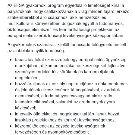
Az EFSA gyakornoki program egyedülálló lehetőséget kínál a
pályázóknak, hogy csatlakozzanak a világ minden tájáról érkező
szakemberekből álló csapathoz, akik nemzetközi és
multikulturális környezetben dolgoznak együtt a tudományos,
biztonságos élelmiszer- és fenntarthatósági projekteken az
európai élelmiszerbiztonsági tevékenységek középpontjában.
A gyakornokok számára - kijelölt tanácsadó felügyelete mellett -
az alábbiakra nyílik lehetőség:
tapasztalatokat szerezzenek egy európai uniós ügynökség
munkájában, új kompetenciákat és készségeket fejlesztve
személyes érdeklődési körüknek és karriercéljuknak
megfelelően;
hozzájáruljanak az osztály napirendjéhez a dokumentumok
és jelentések elkészítésének támogatásával, az adatok
elemzésével, a tudományos és/vagy adminisztratív
feladatok ellátásával, valamint az eredmények gyors
közlésével;
innovatív ötletekkel és megoldásokkal járuljanak hozzá
inspiráló projektekhez és konkrét tevékenységekhez;
közreműködjenek az egység tevékenységeinek
tervezésében és nyomonkövetésében;