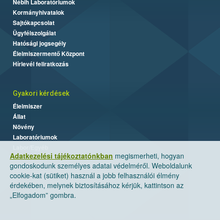
Nébih Laboratóriumok
Kormányhivatalok
Sajtókapcsolat
Ügyfélszolgálat
Hatósági jogsegély
Élelmiszermentő Központ
Hírlevél feliratkozás
Gyakori kérdések
Élelmiszer
Állat
Növény
Laboratóriumok
Labor/Egyéb
Adatkezelési tájékoztatónkban
megismerheti, hogyan
gondoskodunk személyes adatai védelméről. Weboldalunk
cookie-kat (sütiket) használ a jobb felhasználói élmény
érdekében, melynek biztosításához kérjük, kattintson az
„Elfogadom” gombra.