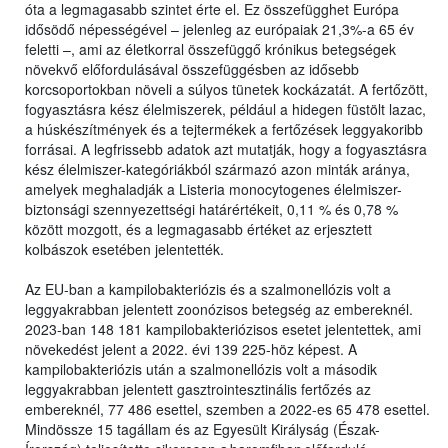
óta a legmagasabb szintet érte el. Ez összefügghet Európa
idősödő népességével – jelenleg az európaiak 21,3%-a 65 év
feletti –, ami az életkorral összefüggő krónikus betegségek
növekvő előfordulásával összefüggésben az idősebb
korcsoportokban növeli a súlyos tünetek kockázatát. A fertőzött,
fogyasztásra kész élelmiszerek, például a hidegen füstölt lazac,
a húskészítmények és a tejtermékek a fertőzések leggyakoribb
forrásai. A legfrissebb adatok azt mutatják, hogy a fogyasztásra
kész élelmiszer-kategóriákból származó azon minták aránya,
amelyek meghaladják a Listeria monocytogenes élelmiszer-
biztonsági szennyezettségi határértékeit, 0,11 % és 0,78 %
között mozgott, és a legmagasabb értéket az erjesztett
kolbászok esetében jelentették.
Az EU-ban a kampilobakteriózis és a szalmonellózis volt a
leggyakrabban jelentett zoonózisos betegség az embereknél.
2023-ban 148 181 kampilobakteriózisos esetet jelentettek, ami
növekedést jelent a 2022. évi 139 225-höz képest. A
kampilobakteriózis után a szalmonellózis volt a második
leggyakrabban jelentett gasztrointesztinális fertőzés az
embereknél, 77 486 esettel, szemben a 2022-es 65 478 esettel.
Mindössze 15 tagállam és az Egyesült Királyság (Észak-