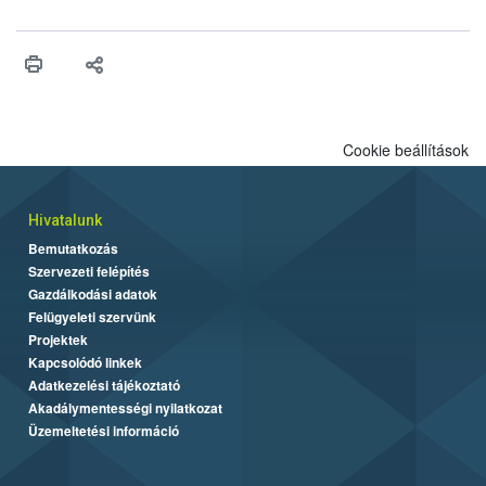
felhasználhatóak a szőlőben. A kiterjesztések célja, hogy a korai
érésű szőlőkben is legyen lehetőség a károsító elleni további
védekezésre. Az Oroganic készítmény kis kiszerelésben kiskerti
felhasználók számára is elérhető és ökológiai termesztésben is
engedélyezett.
Cookie beállítások
Hivatalunk
Bemutatkozás
Szervezeti felépítés
Gazdálkodási adatok
Felügyeleti szervünk
Projektek
Kapcsolódó linkek
Adatkezelési tájékoztató
Akadálymentességi nyilatkozat
Üzemeltetési információ