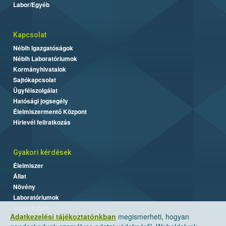
Labor/Egyéb
Kapcsolat
Nébih Igazgatóságok
Nébih Laboratóriumok
Kormányhivatalok
Sajtókapcsolat
Ügyfélszolgálat
Hatósági jogsegély
Élelmiszermentő Központ
Hírlevél feliratkozás
Gyakori kérdések
Élelmiszer
Állat
Növény
Laboratóriumok
Labor/Egyéb
Adatkezelési tájékoztatónkban
megismerheti, hogyan