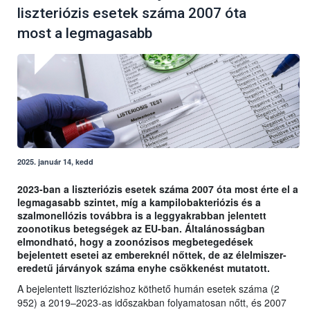
liszteriózis esetek száma 2007 óta
most a legmagasabb
2025. január 14, kedd
2023-ban a liszteriózis esetek száma 2007 óta most érte el a
legmagasabb szintet, míg a kampilobakteriózis és a
szalmonellózis továbbra is a leggyakrabban jelentett
zoonotikus betegségek az EU-ban. Általánosságban
elmondható, hogy a zoonózisos megbetegedések
bejelentett esetei az embereknél nőttek, de az élelmiszer-
eredetű járványok száma enyhe csökkenést mutatott.
A bejelentett liszteriózishoz köthető humán esetek száma (2
952) a 2019–2023-as időszakban folyamatosan nőtt, és 2007