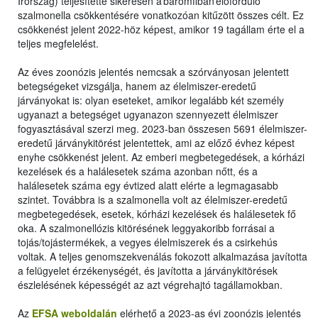
Írország) teljesítette sikeresen a baromfiban előforduló
szalmonella csökkentésére vonatkozóan kitűzött összes célt. Ez
csökkenést jelent 2022-höz képest, amikor 19 tagállam érte el a
teljes megfelelést.
Az éves zoonózis jelentés nemcsak a szórványosan jelentett
betegségeket vizsgálja, hanem az élelmiszer-eredetű
járványokat is: olyan eseteket, amikor legalább két személy
ugyanazt a betegséget ugyanazon szennyezett élelmiszer
fogyasztásával szerzi meg. 2023-ban összesen 5691 élelmiszer-
eredetű járványkitörést jelentettek, ami az előző évhez képest
enyhe csökkenést jelent. Az emberi megbetegedések, a kórházi
kezelések és a halálesetek száma azonban nőtt, és a
halálesetek száma egy évtized alatt elérte a legmagasabb
szintet. Továbbra is a szalmonella volt az élelmiszer-eredetű
megbetegedések, esetek, kórházi kezelések és halálesetek fő
oka. A szalmonellózis kitörésének leggyakoribb forrásai a
tojás/tojástermékek, a vegyes élelmiszerek és a csirkehús
voltak. A teljes genomszekvenálás fokozott alkalmazása javította
a felügyelet érzékenységét, és javította a járványkitörések
észlelésének képességét az azt végrehajtó tagállamokban.
Az
EFSA weboldalán
elérhető a 2023-as évi zoonózis jelentés