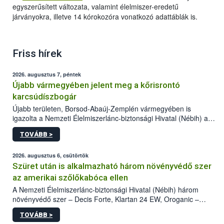
egyszerűsített változata, valamint élelmiszer-eredetű
járványokra, illetve 14 kórokozóra vonatkozó adattáblák is.
Friss hírek
2026. augusztus 7, péntek
Újabb vármegyében jelent meg a kőrisrontó
karcsúdíszbogár
Újabb területen, Borsod-Abaúj-Zemplén vármegyében is
igazolta a Nemzeti Élelmiszerlánc-biztonsági Hivatal (Nébih) a
kőrisrontó karcsúdíszbogár (Agrilus planipennis) jelenlétét. A
TOVÁBB >
kártevőt nem csak színcsapdában találták meg, de már fertőzött
fában is azonosították. A növényvédelmi szakemberek folytatják
az intenzív felderítést, emellett az intézkedéseket a szlovák
2026. augusztus 6, csütörtök
hatósággal is összehangolják a terjedés megállítása érdekében.
Szüret után is alkalmazható három növényvédő szer
az amerikai szőlőkabóca ellen
A Nemzeti Élelmiszerlánc-biztonsági Hivatal (Nébih) három
növényvédő szer – Decis Forte, Klartan 24 EW, Oroganic –
engedélyokiratát módosította, így azok a szüretet követően,
TOVÁBB >
egészen a vesszőérettség (BBCH 91) stádiumáig