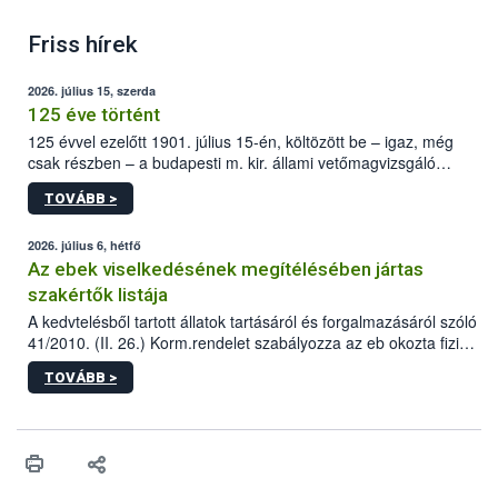
Friss hírek
2026. július 15, szerda
125 éve történt
125 évvel ezelőtt 1901. július 15-én, költözött be – igaz, még
csak részben – a budapesti m. kir. állami vetőmagvizsgáló
állomás a Kis Rókus utca 15. szám alatti, Czigler Győző által
TOVÁBB >
tervezett új épületébe.
2026. július 6, hétfő
Az ebek viselkedésének megítélésében jártas
szakértők listája
A kedvtelésből tartott állatok tartásáról és forgalmazásáról szóló
41/2010. (II. 26.) Korm.rendelet szabályozza az eb okozta fizikai
sérülés, illetve ennek veszélye keletkezésekor felmerülő
TOVÁBB >
hatósági feladatokat, valamint a veszélyes eb tartását és annak
engedélyezését. Ezen eljárások során szükség esetén be kell
vonni az ebek viselkedésének megítélésében jártas szakértőt.