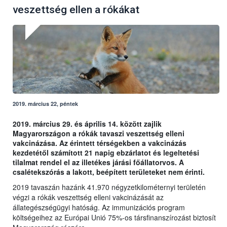
veszettség ellen a rókákat
2019. március 22, péntek
2019. március 29. és április 14. között zajlik
Magyarországon a rókák tavaszi veszettség elleni
vakcinázása. Az érintett térségekben a vakcinázás
kezdetétől számított 21 napig ebzárlatot és legeltetési
tilalmat rendel el az illetékes járási főállatorvos. A
csalétekszórás a lakott, beépített területeket nem érinti.
2019 tavaszán hazánk 41.970 négyzetkilométernyi területén
végzi a rókák veszettség elleni vakcinázását az
állategészségügyi hatóság. Az immunizációs program
költségeihez az Európai Unió 75%-os társfinanszírozást biztosít