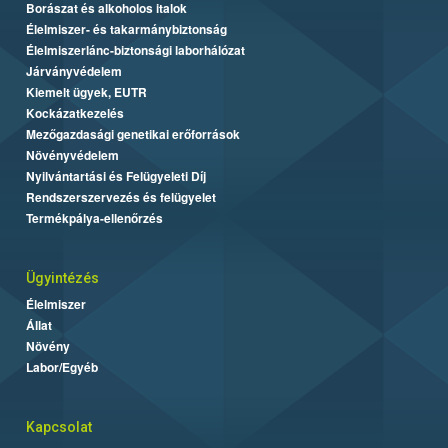
Borászat és alkoholos italok
Élelmiszer- és takarmánybiztonság
Élelmiszerlánc-biztonsági laborhálózat
Járványvédelem
Kiemelt ügyek, EUTR
Kockázatkezelés
Mezőgazdasági genetikai erőforrások
Növényvédelem
Nyilvántartási és Felügyeleti Díj
Rendszerszervezés és felügyelet
Termékpálya-ellenőrzés
Ügyintézés
Élelmiszer
Állat
Növény
Labor/Egyéb
Kapcsolat