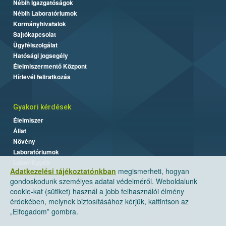
Nébih Igazgatóságok
Nébih Laboratóriumok
Kormányhivatalok
Sajtókapcsolat
Ügyfélszolgálat
Hatósági jogsegély
Élelmiszermentő Központ
Hírlevél feliratkozás
Gyakori kérdések
Élelmiszer
Állat
Növény
Laboratóriumok
Labor/Egyéb
Adatkezelési tájékoztatónkban
megismerheti, hogyan
gondoskodunk személyes adatai védelméről. Weboldalunk
cookie-kat (sütiket) használ a jobb felhasználói élmény
érdekében, melynek biztosításához kérjük, kattintson az
„Elfogadom” gombra.