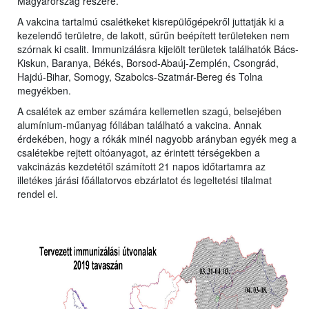
Magyarország részére.
A vakcina tartalmú csalétkeket kisrepülőgépekről juttatják ki a
kezelendő területre, de lakott, sűrűn beépített területeken nem
szórnak ki csalit. Immunizálásra kijelölt területek találhatók Bács-
Kiskun, Baranya, Békés, Borsod-Abaúj-Zemplén, Csongrád,
Hajdú-Bihar, Somogy, Szabolcs-Szatmár-Bereg és Tolna
megyékben.
A csalétek az ember számára kellemetlen szagú, belsejében
alumínium-műanyag fóliában található a vakcina. Annak
érdekében, hogy a rókák minél nagyobb arányban egyék meg a
csalétekbe rejtett oltóanyagot, az érintett térségekben a
vakcinázás kezdetétől számított 21 napos időtartamra az
illetékes járási főállatorvos ebzárlatot és legeltetési tilalmat
rendel el.