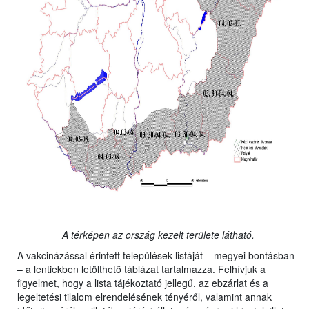
A térképen az ország kezelt területe látható.
A vakcinázással érintett települések listáját – megyei bontásban
– a lentiekben letölthető táblázat tartalmazza. Felhívjuk a
figyelmet, hogy a lista tájékoztató jellegű, az ebzárlat és a
legeltetési tilalom elrendelésének tényéről, valamint annak