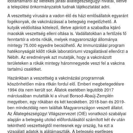
időtartamáról az illetékes járási állategészségügyi hivatal, illetve
a települési önkormányzatok tudnak tájékoztatást adni.
A veszettség vírusára a vadon élő és házi emlősállatok egyaránt
fogékonyak, de vakcinázással a betegség megelőzhető. A
kutyák védőoltása kötelező, illetve ajánlott a szabadba kijáró
macskák veszettség elleni oltása is. Vadállatokban a fertőzés fő
fenntartói a vörös rókák, melyek magyarországi állománya
mintegy 75.000 egyedre becsülhető. Az immunizálási program
hatékonyságát kilőtt rókák laboratóriumi vizsgálatával ellenőrzi a
Nébih. Az eredmények azt mutatják, hogy a vakcinázott
területeken a rókák mintegy háromnegyede veszi fel a vakcina
tartalmú csalétket.
Hazánkban a veszettség a vakcinázási programnak
köszönhetően mára ritkán fordul elő. Emberi megbetegedésre
1994 óta nem került sor. Állatok esetében legutóbb 2017
márciusában mutatták ki a vírust Borsod-Abaúj-Zemplén
megyében, egy rókában és két kecskében. 2018-ban és 2019-
ben mindezidáig nem találtak Magyarországon veszett állatot.
Az Állategészségügyi Világszervezet (OIE) vonatkozó szabályai
alapján a betegség utolsó előfordulásától számított két év után
tekinthető veszettségtől mentesnek egy ország, ha ezt a
vizsgálati adatok is alátámasztják. A betegség esetleges