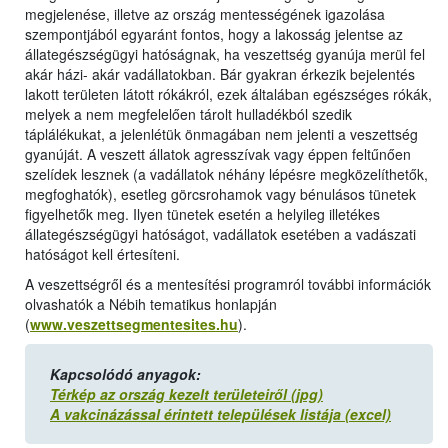
megjelenése, illetve az ország mentességének igazolása
szempontjából egyaránt fontos, hogy a lakosság jelentse az
állategészségügyi hatóságnak, ha veszettség gyanúja merül fel
akár házi- akár vadállatokban. Bár gyakran érkezik bejelentés
lakott területen látott rókákról, ezek általában egészséges rókák,
melyek a nem megfelelően tárolt hulladékból szedik
táplálékukat, a jelenlétük önmagában nem jelenti a veszettség
gyanúját. A veszett állatok agresszívak vagy éppen feltűnően
szelídek lesznek (a vadállatok néhány lépésre megközelíthetők,
megfoghatók), esetleg görcsrohamok vagy bénulásos tünetek
figyelhetők meg. Ilyen tünetek esetén a helyileg illetékes
állategészségügyi hatóságot, vadállatok esetében a vadászati
hatóságot kell értesíteni.
A veszettségről és a mentesítési programról további információk
olvashatók a Nébih tematikus honlapján
(
www.veszettsegmentesites.hu
).
Kapcsolódó anyagok:
Térkép az ország kezelt területeiről (jpg)
A vakcinázással érintett települések listája (excel)