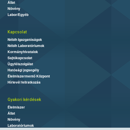
Állat
Növény
Labor/Egyéb
Kapcsolat
Nébih Igazgatóságok
Nébih Laboratóriumok
Kormányhivatalok
Sajtókapcsolat
Ügyfélszolgálat
Hatósági jogsegély
Élelmiszermentő Központ
Hírlevél feliratkozás
Gyakori kérdések
Élelmiszer
Állat
Növény
Laboratóriumok