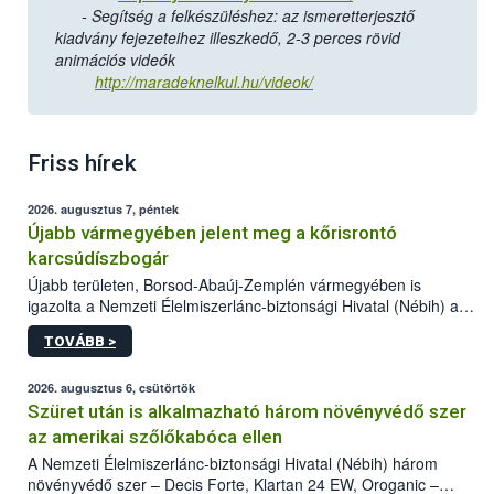
- Segítség a felkészüléshez: az ismeretterjesztő
kiadvány fejezeteihez illeszkedő, 2-3 perces rövid
animációs videók
http://maradeknelkul.hu/videok/
Friss hírek
2026. augusztus 7, péntek
Újabb vármegyében jelent meg a kőrisrontó
karcsúdíszbogár
Újabb területen, Borsod-Abaúj-Zemplén vármegyében is
igazolta a Nemzeti Élelmiszerlánc-biztonsági Hivatal (Nébih) a
kőrisrontó karcsúdíszbogár (Agrilus planipennis) jelenlétét. A
TOVÁBB >
kártevőt nem csak színcsapdában találták meg, de már fertőzött
fában is azonosították. A növényvédelmi szakemberek folytatják
az intenzív felderítést, emellett az intézkedéseket a szlovák
2026. augusztus 6, csütörtök
hatósággal is összehangolják a terjedés megállítása érdekében.
Szüret után is alkalmazható három növényvédő szer
az amerikai szőlőkabóca ellen
A Nemzeti Élelmiszerlánc-biztonsági Hivatal (Nébih) három
növényvédő szer – Decis Forte, Klartan 24 EW, Oroganic –