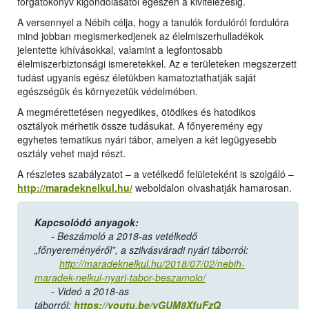
forgatókönyv kigondolásától egészen a kivitelezésig.
A versennyel a Nébih célja, hogy a tanulók fordulóról fordulóra
mind jobban megismerkedjenek az élelmiszerhulladékok
jelentette kihívásokkal, valamint a legfontosabb
élelmiszerbiztonsági ismeretekkel. Az e területeken megszerzett
tudást ugyanis egész életükben kamatoztathatják saját
egészségük és környezetük védelmében.
A megmérettetésen negyedikes, ötödikes és hatodikos
osztályok mérhetik össze tudásukat. A főnyeremény egy
egyhetes tematikus nyári tábor, amelyen a két legügyesebb
osztály vehet majd részt.
A részletes szabályzatot – a vetélkedő felületeként is szolgáló –
http://maradeknelkul.hu/
weboldalon olvashatják hamarosan.
Kapcsolódó anyagok:
- Beszámoló a 2018-as vetélkedő
„főnyereményéről”, a szilvásváradi nyári táborról:
http://maradeknelkul.hu/2018/07/02/nebih-
maradek-nelkul-nyari-tabor-beszamolo/
- Videó a 2018-as
táborról:
https://youtu.be/yGUM8XfuFzQ