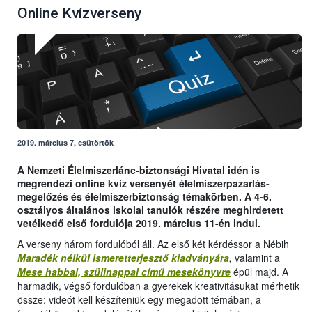
Online Kvízverseny
2019. március 7, csütörtök
A Nemzeti Élelmiszerlánc-biztonsági Hivatal idén is
megrendezi online kvíz versenyét élelmiszerpazarlás-
megelőzés és élelmiszerbiztonság témakörben. A 4-6.
osztályos általános iskolai tanulók részére meghirdetett
vetélkedő első fordulója 2019. március 11-én indul.
A verseny három fordulóból áll. Az első két kérdéssor a Nébih
Maradék nélkül ismeretterjesztő kiadványára
,
valamint a
Mese habbal, szülinappal című mesekönyvre
épül majd. A
harmadik, végső fordulóban a gyerekek kreativitásukat mérhetik
össze: videót kell készíteniük egy megadott témában, a