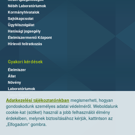
Nébih Laboratóriumok
Kormányhivatalok
Sajtókapcsolat
Ügyfélszolgálat
Hatósági jogsegély
Élelmiszermentő Központ
Hírlevél feliratkozás
Gyakori kérdések
Élelmiszer
Állat
Növény
Laboratóriumok
Labor/Egyéb
Adatkezelési tájékoztatónkban
megismerheti, hogyan
gondoskodunk személyes adatai védelméről. Weboldalunk
cookie-kat (sütiket) használ a jobb felhasználói élmény
érdekében, melynek biztosításához kérjük, kattintson az
„Elfogadom” gombra.