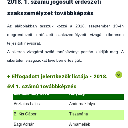
2018. 1. számú jogosult erdészeti
szakszemélyzet továbbképzés
Az alábbiakban tesszük közzé a 2018. szeptember 19-én
megrendezett erdészeti szakszemélyzeti vizsgát sikeresen
teljesítők névsorát.
A sikeres vizsgáról szóló tanúsítványt postán küldjük meg. A
sikertelen vizsgázókat levélben értesítjük.
(az erdőgazdálkodást és az erdészeti szakirányítást érintő
hatályos jogszabályokról és azok alkalmazásáról szóló
általános továbbképzés)
Elfogadott jelentkezők listája - 2018.
2018.09.18. – 2018.09.19.
évi 1. számú továbbképzés
Szakszemély neve
Helység
Asztalos Lajos
Andornaktálya
B. Kis Gábor
Tiszanána
Az alábbiakban tesszük közzé a 2018. szeptember 19-én
Bagi Adrián
Almamellék