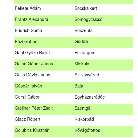
Fábián Gyula
Taliándörögd
Fekete Ádám
Bocskaikert
Fábos Bence
Hosszúhetény
Frantz Alexandra
Somogycsicsó
Farkas Imre
Dombóvár
Fridrich Soma
Bőszénfa
Fehér Adél
Nagydorog
Füzi Gábor
Gödöllő
Fehér Roland
Nagyvisnyó
Gaál Győző Bálint
Esztergom
Fekete Ádám
Bocskaikert
Galán Gábor János
Miskolc
Frantz Alexandra
Somogycsicsó
Galló Dávid János
Szilvásvárad
Füzi Gábor
Gödöllő
Gáspár István
Baja
Gaál Győző Bálint
Esztergom
Gersli Gábor
Egyházasrádóc
Galán Gábor János
Miskolc
Gfellner Péter Zsolt
Szentgál
Galló Dávid János
Szilvásvárad
Glacz Róbert
Kiskorpád
Gáspár István
Baja
Golubics Krisztián
Kővágótöttös
Gersli Gábor
Egyházasrádóc