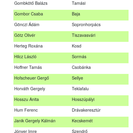
Gombkötő Balázs
Tamási
Gfellner Péter Zsolt
Szentgál
Gombor Csaba
Baja
Glacz Róbert
Kiskorpád
Gönczi Ádám
Sopronhorpács
Golubics Krisztián
Kővágótöttös
Götz Olivér
Tiszavasvári
Gombkötő Balázs
Tamási
Herteg Roxána
Kosd
Gombor Csaba
Baja
Hilcz László
Sormás
Gönczi Ádám
Sopronhorpács
Hoffner Tamás
Csobánka
Götz Olivér
Tiszavasvári
Hofscheuer Gergő
Sellye
Herteg Roxána
Kosd
Horváth Gergely
Teklafalu
Hilcz László
Sormás
Hosszu Anita
Hosszúpályi
Hoffner Tamás
Csobánka
Hum Ferenc
Drávakeresztúr
Hofscheuer Gergő
Sellye
Janik Gergely Kálmán
Kecskemét
Horváth Gergely
Teklafalu
Jónyer Imre
Szendrő