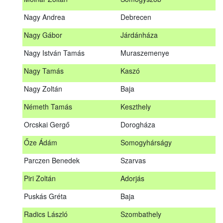
Meditz Andrea
Budapest
Nagy Andrea
Debrecen
Mihalóczki Kevin
Sajópüspöki
Nagy Gábor
Járdánháza
Mihalóczki Krisztián
Sajópüspöki
Nagy István Tamás
Muraszemenye
Molnár Zoltán
Somogyszob
Nagy Tamás
Kaszó
Nagy Andrea
Debrecen
Nagy Zoltán
Baja
Nagy Gábor
Járdánháza
Németh Tamás
Keszthely
Nagy István Tamás
Muraszemenye
Orcskai Gergő
Dorogháza
Nagy Tamás
Kaszó
Őze Ádám
Somogyhárságy
Nagy Zoltán
Baja
Parczen Benedek
Szarvas
Nárai István
Sárvár
A továbbképzés vizsgával zárul!
Piri Zoltán
Adorjás
Németh Tamás
Keszthely
Jelentkezés, lemondás
Puskás Gréta
Baja
Orcskai Gergő
Dorogháza
Jelentkezni a továbbképzésre kizárólag a Nébih honlapján
Radics László
Szombathely
elhelyezett űrlapon lehet. A jelentkezés elfogadásáról
Őze Ádám
Somogyhárságy