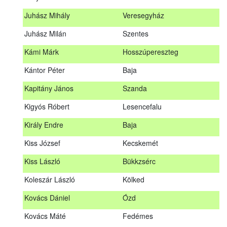
Hosszu Anita
Hosszúpályi
Juhász Mihály
Veresegyház
Hum Ferenc
Drávakeresztúr
Juhász Milán
Szentes
Janik Gergely Kálmán
Kecskemét
Kámi Márk
Hosszúpereszteg
Jónyer Imre
Szendrő
Kántor Péter
Baja
Juhász Mihály
Veresegyház
Kapitány János
Szanda
Juhász Milán
Szentes
Kigyós Róbert
Lesencefalu
Kámi Márk
Hosszúpereszteg
Király Endre
Baja
Kántor Péter
Baja
Kiss József
Kecskemét
Kapitány János
Szanda
Kiss László
Bükkzsérc
Kigyós Róbert
Lesencefalu
Koleszár László
Kölked
Király Endre
Baja
Kovács Dániel
Ózd
Kiss József
Kecskemét
Kovács Máté
Fedémes
Kiss László
Bükkzsérc