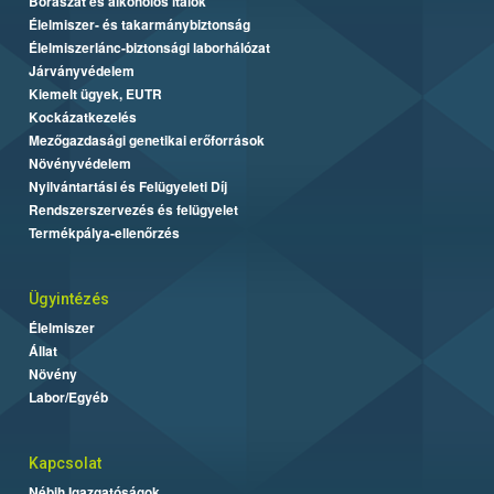
Borászat és alkoholos italok
Élelmiszer- és takarmánybiztonság
Élelmiszerlánc-biztonsági laborhálózat
Járványvédelem
Kiemelt ügyek, EUTR
Kockázatkezelés
Mezőgazdasági genetikai erőforrások
Növényvédelem
Nyilvántartási és Felügyeleti Díj
Rendszerszervezés és felügyelet
Termékpálya-ellenőrzés
Ügyintézés
Élelmiszer
Állat
Növény
Labor/Egyéb
Kapcsolat
Nébih Igazgatóságok