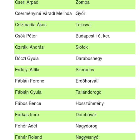
Cseri Árpád
Zomba
Bődy Miklós
Balogunyom
Cserményiné Váradi Melinda
Győr
Bús Ákos
Hőgyész
Csizmadia Ákos
Tolcsva
Czémán Péter
Visegrád
Csók Péter
Budapest 16. ker.
Cziráki András
Barcs
Cziráki András
Siófok
Csáki Mihály
Cigánd
Dóczi Gyula
Daraboshegy
Cseri Árpád
Zomba
Erdélyi Attila
Szerencs
Cserményiné Váradi Melinda
Győr
Fábián Ferenc
Erdőhorváti
Csizmadia Ákos
Tolcsva
Fábián Gyula
Taliándörögd
Csók Péter
Budapest 16. ker.
Fábos Bence
Hosszúhetény
Dóczi Gyula
Daraboshegy
Farkas Imre
Dombóvár
Erdélyi Attila
Szerencs
Fehér Adél
Nagydorog
Fábián Ferenc
Erdőhorváti
Fehér Roland
Nagyvisnyó