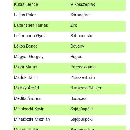
Kutasi Bence
Mikosszéplak
Koleszár László
Kölked
Lajtos Péter
Sárbogárd
Kovács Dániel
Ózd
Lattenstein Tamás
Zirc
Kovács Máté
Fedémes
Leitermann Gyula
Bátmonostor
Kutasi Bence
Mikosszéplak
Lőkös Bence
Dövény
Lajtos Péter
Sárbogárd
Magyar Gergely
Regéc
Lattenstein Tamás
Zirc
Major Martin
Hercegszántó
Leitermann Gyula
Bátmonostor
Marlok Bálint
Pilisszentiván
Lőkös Bence
Dövény
Mátray Árpád
Budapest 04. ker.
Magyar Gergely
Regéc
Meditz Andrea
Budapest
Major Martin
Hercegszántó
Mihalóczki Kevin
Sajópüspöki
Marlok Bálint
Pilisszentiván
Mihalóczki Krisztián
Sajópüspöki
Mátray Árpád
Budapest 04. ker.
Molnár Zoltán
Somogyszob