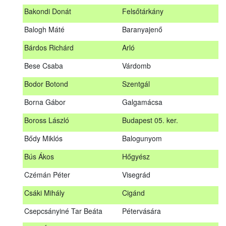
megrendezett erdészeti szakszemélyzeti vizsgát sikeresen
Bakondi Donát
Felsőtárkány
teljesítők névsorát.
A sikeres vizsgáról szóló tanúsítványt postán küldjük meg. A
Balogh Máté
Baranyajenő
sikertelen vizsgázókat levélben értesítjük.
Bárdos Richárd
Arló
Szakszemély neve
Helység
Bese Csaba
Várdomb
Asztalos Lajos
Andornaktálya
Bodor Botond
Szentgál
B. Kis Gábor
Tiszanána
Borna Gábor
Galgamácsa
Bagi Adrián
Almamellék
Boross László
Budapest 05. ker.
Bakondi Donát
Felsőtárkány
Bődy Miklós
Balogunyom
Balogh Máté
Baranyajenő
Bús Ákos
Hőgyész
Bárdos Richárd
Arló
Czémán Péter
Visegrád
Bese Csaba
Várdomb
Csáki Mihály
Cigánd
Bodor Botond
Szentgál
Csepcsányiné Tar Beáta
Pétervására
Boross László
Budapest 05. ker.