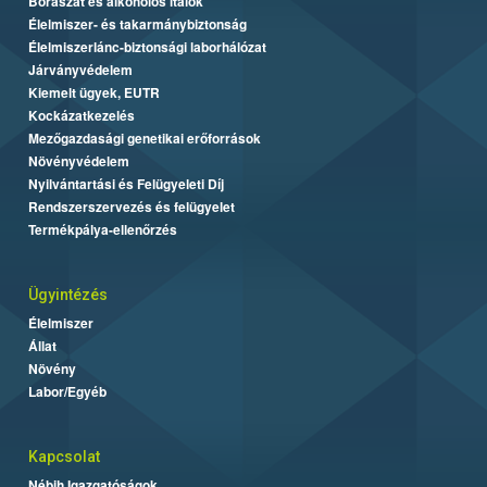
Borászat és alkoholos italok
Élelmiszer- és takarmánybiztonság
Élelmiszerlánc-biztonsági laborhálózat
Járványvédelem
Kiemelt ügyek, EUTR
Kockázatkezelés
Mezőgazdasági genetikai erőforrások
Növényvédelem
Nyilvántartási és Felügyeleti Díj
Rendszerszervezés és felügyelet
Termékpálya-ellenőrzés
Ügyintézés
Élelmiszer
Állat
Növény
Labor/Egyéb
Kapcsolat
Nébih Igazgatóságok