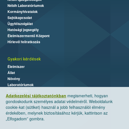
Nébih Laboratóriumok
Kormányhivatalok
Sajtókapcsolat
Ügyfélszolgálat
Hatósági jogsegély
Élelmiszermentő Központ
Hírlevél feliratkozás
Gyakori kérdések
Élelmiszer
Állat
Növény
Laboratóriumok
Labor/Egyéb
Adatkezelési tájékoztatónkban
megismerheti, hogyan
gondoskodunk személyes adatai védelméről. Weboldalunk
cookie-kat (sütiket) használ a jobb felhasználói élmény
érdekében, melynek biztosításához kérjük, kattintson az
„Elfogadom” gombra.