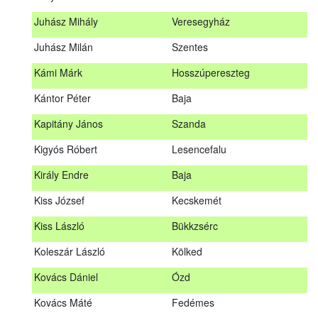
Hosszu Anita
Hosszúpályi
Juhász Mihály
Veresegyház
Hum Ferenc
Drávakeresztúr
Juhász Milán
Szentes
Janik Gergely Kálmán
Kecskemét
Kámi Márk
Hosszúpereszteg
Jónyer Imre
Szendrő
Kántor Péter
Baja
Juhász Mihály
Veresegyház
Kapitány János
Szanda
Juhász Milán
Szentes
Kigyós Róbert
Lesencefalu
Kámi Márk
Hosszúpereszteg
Király Endre
Baja
Kántor Péter
Baja
Kiss József
Kecskemét
Kapitány János
Szanda
Kiss László
Bükkzsérc
Kigyós Róbert
Lesencefalu
Koleszár László
Kölked
Király Endre
Baja
Kovács Dániel
Ózd
Kiss József
Kecskemét
Kovács Máté
Fedémes
Kiss László
Bükkzsérc