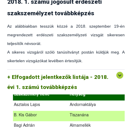
2018. 1. számú jogosult erdészeti
szakszemélyzet továbbképzés
Az alábbiakban tesszük közzé a 2018. szeptember 19-én
megrendezett erdészeti szakszemélyzeti vizsgát sikeresen
teljesítők névsorát.
A sikeres vizsgáról szóló tanúsítványt postán küldjük meg. A
sikertelen vizsgázókat levélben értesítjük.
(az erdőgazdálkodást és az erdészeti szakirányítást érintő
hatályos jogszabályokról és azok alkalmazásáról szóló
általános továbbképzés)
Elfogadott jelentkezők listája - 2018.
2018.09.18. – 2018.09.19.
évi 1. számú továbbképzés
Szakszemély neve
Helység
Asztalos Lajos
Andornaktálya
B. Kis Gábor
Tiszanána
Az alábbiakban tesszük közzé a 2018. szeptember 19-én
Bagi Adrián
Almamellék