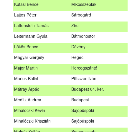
Kutasi Bence
Mikosszéplak
Koleszár László
Kölked
Lajtos Péter
Sárbogárd
Kovács Dániel
Ózd
Lattenstein Tamás
Zirc
Kovács Máté
Fedémes
Leitermann Gyula
Bátmonostor
Kutasi Bence
Mikosszéplak
Lőkös Bence
Dövény
Lajtos Péter
Sárbogárd
Magyar Gergely
Regéc
Lattenstein Tamás
Zirc
Major Martin
Hercegszántó
Leitermann Gyula
Bátmonostor
Marlok Bálint
Pilisszentiván
Lőkös Bence
Dövény
Mátray Árpád
Budapest 04. ker.
Magyar Gergely
Regéc
Meditz Andrea
Budapest
Major Martin
Hercegszántó
Mihalóczki Kevin
Sajópüspöki
Marlok Bálint
Pilisszentiván
Mihalóczki Krisztián
Sajópüspöki
Mátray Árpád
Budapest 04. ker.
Molnár Zoltán
Somogyszob