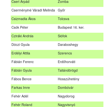
Cseri Árpád
Zomba
Bődy Miklós
Balogunyom
Cserményiné Váradi Melinda
Győr
Bús Ákos
Hőgyész
Csizmadia Ákos
Tolcsva
Czémán Péter
Visegrád
Csók Péter
Budapest 16. ker.
Cziráki András
Barcs
Cziráki András
Siófok
Csáki Mihály
Cigánd
Dóczi Gyula
Daraboshegy
Cseri Árpád
Zomba
Erdélyi Attila
Szerencs
Cserményiné Váradi Melinda
Győr
Fábián Ferenc
Erdőhorváti
Csizmadia Ákos
Tolcsva
Fábián Gyula
Taliándörögd
Csók Péter
Budapest 16. ker.
Fábos Bence
Hosszúhetény
Dóczi Gyula
Daraboshegy
Farkas Imre
Dombóvár
Erdélyi Attila
Szerencs
Fehér Adél
Nagydorog
Fábián Ferenc
Erdőhorváti
Fehér Roland
Nagyvisnyó