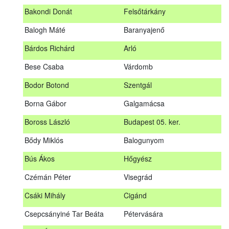
megrendezett erdészeti szakszemélyzeti vizsgát sikeresen
Bakondi Donát
Felsőtárkány
teljesítők névsorát.
A sikeres vizsgáról szóló tanúsítványt postán küldjük meg. A
Balogh Máté
Baranyajenő
sikertelen vizsgázókat levélben értesítjük.
Bárdos Richárd
Arló
Szakszemély neve
Helység
Bese Csaba
Várdomb
Asztalos Lajos
Andornaktálya
Bodor Botond
Szentgál
B. Kis Gábor
Tiszanána
Borna Gábor
Galgamácsa
Bagi Adrián
Almamellék
Boross László
Budapest 05. ker.
Bakondi Donát
Felsőtárkány
Bődy Miklós
Balogunyom
Balogh Máté
Baranyajenő
Bús Ákos
Hőgyész
Bárdos Richárd
Arló
Czémán Péter
Visegrád
Bese Csaba
Várdomb
Csáki Mihály
Cigánd
Bodor Botond
Szentgál
Csepcsányiné Tar Beáta
Pétervására
Boross László
Budapest 05. ker.