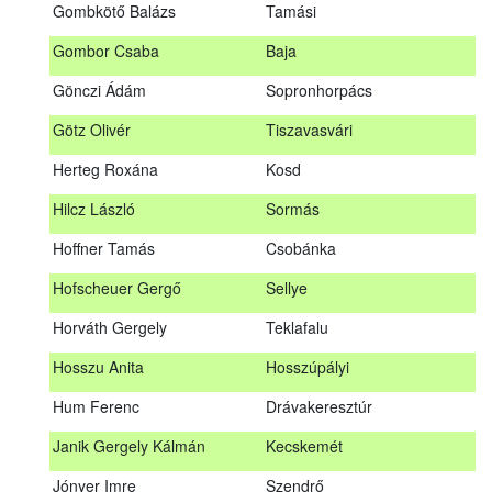
Gombkötő Balázs
Tamási
Gfellner Péter Zsolt
Szentgál
Gombor Csaba
Baja
Glacz Róbert
Kiskorpád
Gönczi Ádám
Sopronhorpács
Golubics Krisztián
Kővágótöttös
Götz Olivér
Tiszavasvári
Gombkötő Balázs
Tamási
Herteg Roxána
Kosd
Gombor Csaba
Baja
Hilcz László
Sormás
Gönczi Ádám
Sopronhorpács
Hoffner Tamás
Csobánka
Götz Olivér
Tiszavasvári
Hofscheuer Gergő
Sellye
Herteg Roxána
Kosd
Horváth Gergely
Teklafalu
Hilcz László
Sormás
Hosszu Anita
Hosszúpályi
Hoffner Tamás
Csobánka
Hum Ferenc
Drávakeresztúr
Hofscheuer Gergő
Sellye
Janik Gergely Kálmán
Kecskemét
Horváth Gergely
Teklafalu
Jónyer Imre
Szendrő