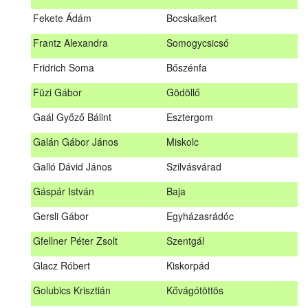
Fábián Gyula
Taliándörögd
Fekete Ádám
Bocskaikert
Fábos Bence
Hosszúhetény
Frantz Alexandra
Somogycsicsó
Farkas Imre
Dombóvár
Fridrich Soma
Bőszénfa
Fehér Adél
Nagydorog
Füzi Gábor
Gödöllő
Fehér Roland
Nagyvisnyó
Gaál Győző Bálint
Esztergom
Fekete Ádám
Bocskaikert
Galán Gábor János
Miskolc
Frantz Alexandra
Somogycsicsó
Galló Dávid János
Szilvásvárad
Füzi Gábor
Gödöllő
Gáspár István
Baja
Gaál Győző Bálint
Esztergom
Gersli Gábor
Egyházasrádóc
Galán Gábor János
Miskolc
Gfellner Péter Zsolt
Szentgál
Galló Dávid János
Szilvásvárad
Glacz Róbert
Kiskorpád
Gáspár István
Baja
Golubics Krisztián
Kővágótöttös
Gersli Gábor
Egyházasrádóc