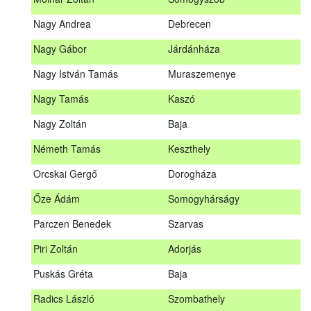
Meditz Andrea
Budapest
Nagy Andrea
Debrecen
Mihalóczki Kevin
Sajópüspöki
Nagy Gábor
Járdánháza
Mihalóczki Krisztián
Sajópüspöki
Nagy István Tamás
Muraszemenye
Molnár Zoltán
Somogyszob
Nagy Tamás
Kaszó
Nagy Andrea
Debrecen
Nagy Zoltán
Baja
Nagy Gábor
Járdánháza
Németh Tamás
Keszthely
Nagy István Tamás
Muraszemenye
Orcskai Gergő
Dorogháza
Nagy Tamás
Kaszó
Őze Ádám
Somogyhárságy
Nagy Zoltán
Baja
Parczen Benedek
Szarvas
Nárai István
Sárvár
A továbbképzés vizsgával zárul!
Piri Zoltán
Adorjás
Németh Tamás
Keszthely
Jelentkezés, lemondás
Puskás Gréta
Baja
Orcskai Gergő
Dorogháza
Jelentkezni a továbbképzésre kizárólag a Nébih honlapján
Radics László
Szombathely
elhelyezett űrlapon lehet. A jelentkezés elfogadásáról
Őze Ádám
Somogyhárságy