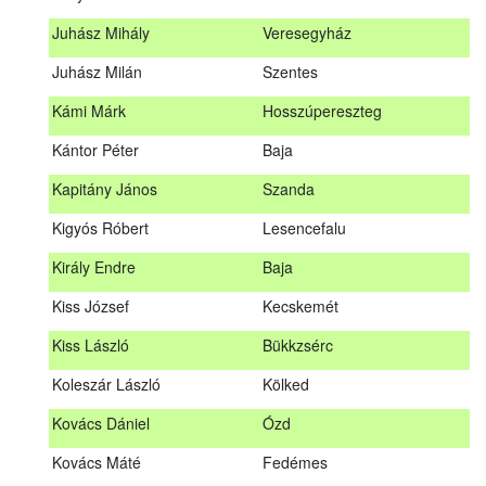
Hosszu Anita
Hosszúpályi
Juhász Mihály
Veresegyház
Hum Ferenc
Drávakeresztúr
Juhász Milán
Szentes
Janik Gergely Kálmán
Kecskemét
Kámi Márk
Hosszúpereszteg
Jónyer Imre
Szendrő
Kántor Péter
Baja
Juhász Mihály
Veresegyház
Kapitány János
Szanda
Juhász Milán
Szentes
Kigyós Róbert
Lesencefalu
Kámi Márk
Hosszúpereszteg
Király Endre
Baja
Kántor Péter
Baja
Kiss József
Kecskemét
Kapitány János
Szanda
Kiss László
Bükkzsérc
Kigyós Róbert
Lesencefalu
Koleszár László
Kölked
Király Endre
Baja
Kovács Dániel
Ózd
Kiss József
Kecskemét
Kovács Máté
Fedémes
Kiss László
Bükkzsérc