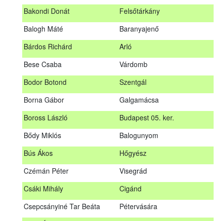
megrendezett erdészeti szakszemélyzeti vizsgát sikeresen
Bakondi Donát
Felsőtárkány
teljesítők névsorát.
A sikeres vizsgáról szóló tanúsítványt postán küldjük meg. A
Balogh Máté
Baranyajenő
sikertelen vizsgázókat levélben értesítjük.
Bárdos Richárd
Arló
Szakszemély neve
Helység
Bese Csaba
Várdomb
Asztalos Lajos
Andornaktálya
Bodor Botond
Szentgál
B. Kis Gábor
Tiszanána
Borna Gábor
Galgamácsa
Bagi Adrián
Almamellék
Boross László
Budapest 05. ker.
Bakondi Donát
Felsőtárkány
Bődy Miklós
Balogunyom
Balogh Máté
Baranyajenő
Bús Ákos
Hőgyész
Bárdos Richárd
Arló
Czémán Péter
Visegrád
Bese Csaba
Várdomb
Csáki Mihály
Cigánd
Bodor Botond
Szentgál
Csepcsányiné Tar Beáta
Pétervására
Boross László
Budapest 05. ker.