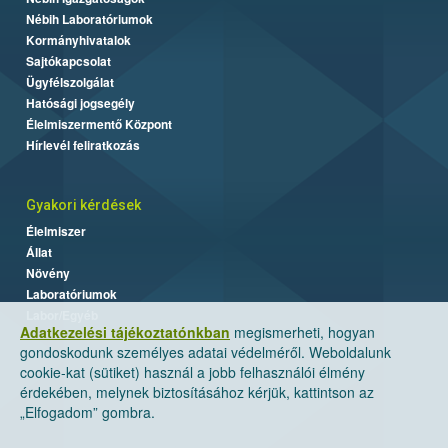
Nébih Laboratóriumok
Kormányhivatalok
Sajtókapcsolat
Ügyfélszolgálat
Hatósági jogsegély
Élelmiszermentő Központ
Hírlevél feliratkozás
Gyakori kérdések
Élelmiszer
Állat
Növény
Laboratóriumok
Labor/Egyéb
Adatkezelési tájékoztatónkban
megismerheti, hogyan
gondoskodunk személyes adatai védelméről. Weboldalunk
cookie-kat (sütiket) használ a jobb felhasználói élmény
érdekében, melynek biztosításához kérjük, kattintson az
„Elfogadom” gombra.