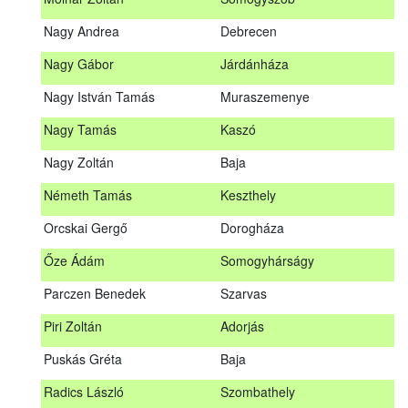
Meditz Andrea
Budapest
Nagy Andrea
Debrecen
Mihalóczki Kevin
Sajópüspöki
Nagy Gábor
Járdánháza
Mihalóczki Krisztián
Sajópüspöki
Nagy István Tamás
Muraszemenye
Molnár Zoltán
Somogyszob
Nagy Tamás
Kaszó
Nagy Andrea
Debrecen
Nagy Zoltán
Baja
Nagy Gábor
Járdánháza
Németh Tamás
Keszthely
Nagy István Tamás
Muraszemenye
Orcskai Gergő
Dorogháza
Nagy Tamás
Kaszó
Őze Ádám
Somogyhárságy
Nagy Zoltán
Baja
Parczen Benedek
Szarvas
Nárai István
Sárvár
A továbbképzés vizsgával zárul!
Piri Zoltán
Adorjás
Németh Tamás
Keszthely
Jelentkezés, lemondás
Puskás Gréta
Baja
Orcskai Gergő
Dorogháza
Jelentkezni a továbbképzésre kizárólag a Nébih honlapján
Radics László
Szombathely
elhelyezett űrlapon lehet. A jelentkezés elfogadásáról
Őze Ádám
Somogyhárságy