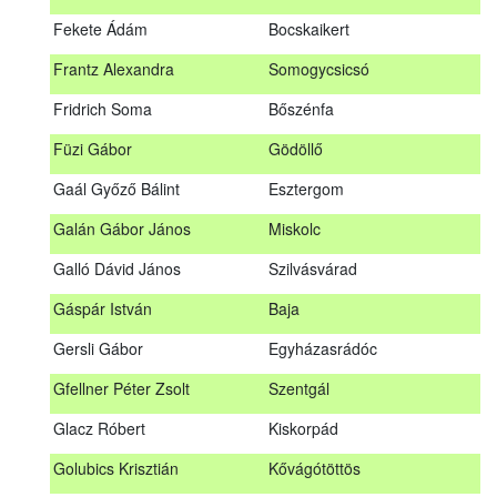
Fábián Gyula
Taliándörögd
Fekete Ádám
Bocskaikert
Fábos Bence
Hosszúhetény
Frantz Alexandra
Somogycsicsó
Farkas Imre
Dombóvár
Fridrich Soma
Bőszénfa
Fehér Adél
Nagydorog
Füzi Gábor
Gödöllő
Fehér Roland
Nagyvisnyó
Gaál Győző Bálint
Esztergom
Fekete Ádám
Bocskaikert
Galán Gábor János
Miskolc
Frantz Alexandra
Somogycsicsó
Galló Dávid János
Szilvásvárad
Füzi Gábor
Gödöllő
Gáspár István
Baja
Gaál Győző Bálint
Esztergom
Gersli Gábor
Egyházasrádóc
Galán Gábor János
Miskolc
Gfellner Péter Zsolt
Szentgál
Galló Dávid János
Szilvásvárad
Glacz Róbert
Kiskorpád
Gáspár István
Baja
Golubics Krisztián
Kővágótöttös
Gersli Gábor
Egyházasrádóc