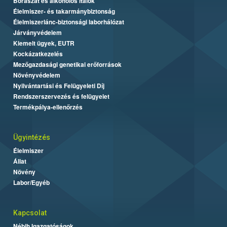
Borászat és alkoholos italok
Élelmiszer- és takarmánybiztonság
Élelmiszerlánc-biztonsági laborhálózat
Járványvédelem
Kiemelt ügyek, EUTR
Kockázatkezelés
Mezőgazdasági genetikai erőforrások
Növényvédelem
Nyilvántartási és Felügyeleti Díj
Rendszerszervezés és felügyelet
Termékpálya-ellenőrzés
Ügyintézés
Élelmiszer
Állat
Növény
Labor/Egyéb
Kapcsolat
Nébih Igazgatóságok