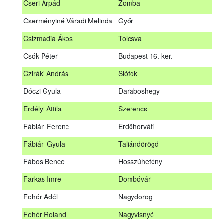
Cseri Árpád
Zomba
Bődy Miklós
Balogunyom
Cserményiné Váradi Melinda
Győr
Bús Ákos
Hőgyész
Csizmadia Ákos
Tolcsva
Czémán Péter
Visegrád
Csók Péter
Budapest 16. ker.
Cziráki András
Barcs
Cziráki András
Siófok
Csáki Mihály
Cigánd
Dóczi Gyula
Daraboshegy
Cseri Árpád
Zomba
Erdélyi Attila
Szerencs
Cserményiné Váradi Melinda
Győr
Fábián Ferenc
Erdőhorváti
Csizmadia Ákos
Tolcsva
Fábián Gyula
Taliándörögd
Csók Péter
Budapest 16. ker.
Fábos Bence
Hosszúhetény
Dóczi Gyula
Daraboshegy
Farkas Imre
Dombóvár
Erdélyi Attila
Szerencs
Fehér Adél
Nagydorog
Fábián Ferenc
Erdőhorváti
Fehér Roland
Nagyvisnyó