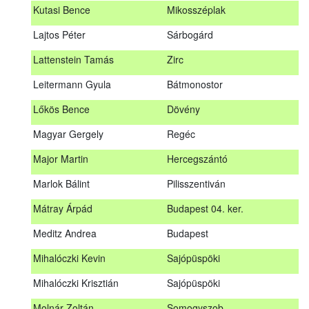
Kutasi Bence
Mikosszéplak
Koleszár László
Kölked
Lajtos Péter
Sárbogárd
Kovács Dániel
Ózd
Lattenstein Tamás
Zirc
Kovács Máté
Fedémes
Leitermann Gyula
Bátmonostor
Kutasi Bence
Mikosszéplak
Lőkös Bence
Dövény
Lajtos Péter
Sárbogárd
Magyar Gergely
Regéc
Lattenstein Tamás
Zirc
Major Martin
Hercegszántó
Leitermann Gyula
Bátmonostor
Marlok Bálint
Pilisszentiván
Lőkös Bence
Dövény
Mátray Árpád
Budapest 04. ker.
Magyar Gergely
Regéc
Meditz Andrea
Budapest
Major Martin
Hercegszántó
Mihalóczki Kevin
Sajópüspöki
Marlok Bálint
Pilisszentiván
Mihalóczki Krisztián
Sajópüspöki
Mátray Árpád
Budapest 04. ker.
Molnár Zoltán
Somogyszob