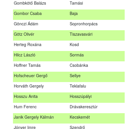
Gombkötő Balázs
Tamási
Gfellner Péter Zsolt
Szentgál
Gombor Csaba
Baja
Glacz Róbert
Kiskorpád
Gönczi Ádám
Sopronhorpács
Golubics Krisztián
Kővágótöttös
Götz Olivér
Tiszavasvári
Gombkötő Balázs
Tamási
Herteg Roxána
Kosd
Gombor Csaba
Baja
Hilcz László
Sormás
Gönczi Ádám
Sopronhorpács
Hoffner Tamás
Csobánka
Götz Olivér
Tiszavasvári
Hofscheuer Gergő
Sellye
Herteg Roxána
Kosd
Horváth Gergely
Teklafalu
Hilcz László
Sormás
Hosszu Anita
Hosszúpályi
Hoffner Tamás
Csobánka
Hum Ferenc
Drávakeresztúr
Hofscheuer Gergő
Sellye
Janik Gergely Kálmán
Kecskemét
Horváth Gergely
Teklafalu
Jónyer Imre
Szendrő