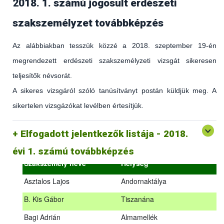
2018. 1. számú jogosult erdészeti
szakszemélyzet továbbképzés
Az alábbiakban tesszük közzé a 2018. szeptember 19-én
megrendezett erdészeti szakszemélyzeti vizsgát sikeresen
teljesítők névsorát.
A sikeres vizsgáról szóló tanúsítványt postán küldjük meg. A
sikertelen vizsgázókat levélben értesítjük.
(az erdőgazdálkodást és az erdészeti szakirányítást érintő
hatályos jogszabályokról és azok alkalmazásáról szóló
általános továbbképzés)
Elfogadott jelentkezők listája - 2018.
2018.09.18. – 2018.09.19.
évi 1. számú továbbképzés
Szakszemély neve
Helység
Asztalos Lajos
Andornaktálya
B. Kis Gábor
Tiszanána
Az alábbiakban tesszük közzé a 2018. szeptember 19-én
Bagi Adrián
Almamellék