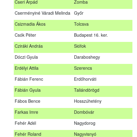
Cseri Árpád
Zomba
Bődy Miklós
Balogunyom
Cserményiné Váradi Melinda
Győr
Bús Ákos
Hőgyész
Csizmadia Ákos
Tolcsva
Czémán Péter
Visegrád
Csók Péter
Budapest 16. ker.
Cziráki András
Barcs
Cziráki András
Siófok
Csáki Mihály
Cigánd
Dóczi Gyula
Daraboshegy
Cseri Árpád
Zomba
Erdélyi Attila
Szerencs
Cserményiné Váradi Melinda
Győr
Fábián Ferenc
Erdőhorváti
Csizmadia Ákos
Tolcsva
Fábián Gyula
Taliándörögd
Csók Péter
Budapest 16. ker.
Fábos Bence
Hosszúhetény
Dóczi Gyula
Daraboshegy
Farkas Imre
Dombóvár
Erdélyi Attila
Szerencs
Fehér Adél
Nagydorog
Fábián Ferenc
Erdőhorváti
Fehér Roland
Nagyvisnyó