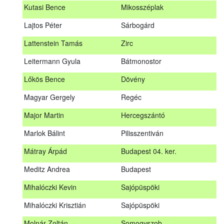
Kutasi Bence
Mikosszéplak
Koleszár László
Kölked
Lajtos Péter
Sárbogárd
Kovács Dániel
Ózd
Lattenstein Tamás
Zirc
Kovács Máté
Fedémes
Leitermann Gyula
Bátmonostor
Kutasi Bence
Mikosszéplak
Lőkös Bence
Dövény
Lajtos Péter
Sárbogárd
Magyar Gergely
Regéc
Lattenstein Tamás
Zirc
Major Martin
Hercegszántó
Leitermann Gyula
Bátmonostor
Marlok Bálint
Pilisszentiván
Lőkös Bence
Dövény
Mátray Árpád
Budapest 04. ker.
Magyar Gergely
Regéc
Meditz Andrea
Budapest
Major Martin
Hercegszántó
Mihalóczki Kevin
Sajópüspöki
Marlok Bálint
Pilisszentiván
Mihalóczki Krisztián
Sajópüspöki
Mátray Árpád
Budapest 04. ker.
Molnár Zoltán
Somogyszob