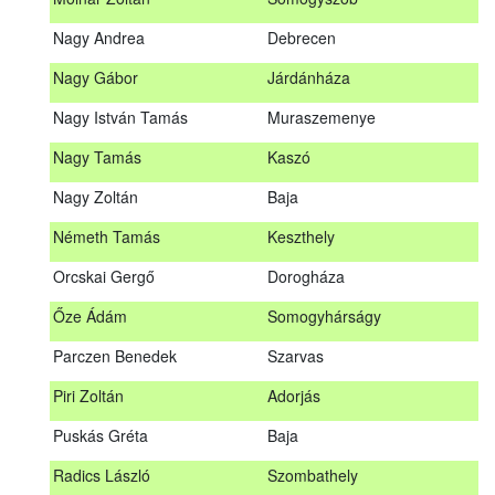
Meditz Andrea
Budapest
Nagy Andrea
Debrecen
Mihalóczki Kevin
Sajópüspöki
Nagy Gábor
Járdánháza
Mihalóczki Krisztián
Sajópüspöki
Nagy István Tamás
Muraszemenye
Molnár Zoltán
Somogyszob
Nagy Tamás
Kaszó
Nagy Andrea
Debrecen
Nagy Zoltán
Baja
Nagy Gábor
Járdánháza
Németh Tamás
Keszthely
Nagy István Tamás
Muraszemenye
Orcskai Gergő
Dorogháza
Nagy Tamás
Kaszó
Őze Ádám
Somogyhárságy
Nagy Zoltán
Baja
Parczen Benedek
Szarvas
Nárai István
Sárvár
A továbbképzés vizsgával zárul!
Piri Zoltán
Adorjás
Németh Tamás
Keszthely
Jelentkezés, lemondás
Puskás Gréta
Baja
Orcskai Gergő
Dorogháza
Jelentkezni a továbbképzésre kizárólag a Nébih honlapján
Radics László
Szombathely
elhelyezett űrlapon lehet. A jelentkezés elfogadásáról
Őze Ádám
Somogyhárságy