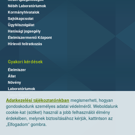
Nébih Laboratóriumok
Kormányhivatalok
Sajtókapcsolat
Ügyfélszolgálat
Hatósági jogsegély
Élelmiszermentő Központ
Hírlevél feliratkozás
Gyakori kérdések
Élelmiszer
Állat
Növény
Laboratóriumok
Labor/Egyéb
Adatkezelési tájékoztatónkban
megismerheti, hogyan
gondoskodunk személyes adatai védelméről. Weboldalunk
cookie-kat (sütiket) használ a jobb felhasználói élmény
érdekében, melynek biztosításához kérjük, kattintson az
„Elfogadom” gombra.