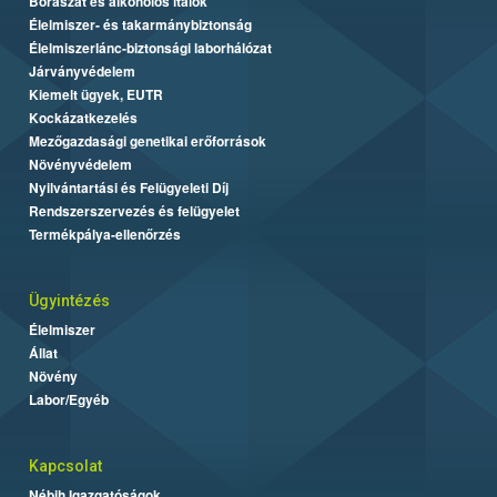
Borászat és alkoholos italok
Élelmiszer- és takarmánybiztonság
Élelmiszerlánc-biztonsági laborhálózat
Járványvédelem
Kiemelt ügyek, EUTR
Kockázatkezelés
Mezőgazdasági genetikai erőforrások
Növényvédelem
Nyilvántartási és Felügyeleti Díj
Rendszerszervezés és felügyelet
Termékpálya-ellenőrzés
Ügyintézés
Élelmiszer
Állat
Növény
Labor/Egyéb
Kapcsolat
Nébih Igazgatóságok