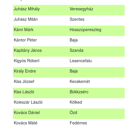
Hosszu Anita
Hosszúpályi
Juhász Mihály
Veresegyház
Hum Ferenc
Drávakeresztúr
Juhász Milán
Szentes
Janik Gergely Kálmán
Kecskemét
Kámi Márk
Hosszúpereszteg
Jónyer Imre
Szendrő
Kántor Péter
Baja
Juhász Mihály
Veresegyház
Kapitány János
Szanda
Juhász Milán
Szentes
Kigyós Róbert
Lesencefalu
Kámi Márk
Hosszúpereszteg
Király Endre
Baja
Kántor Péter
Baja
Kiss József
Kecskemét
Kapitány János
Szanda
Kiss László
Bükkzsérc
Kigyós Róbert
Lesencefalu
Koleszár László
Kölked
Király Endre
Baja
Kovács Dániel
Ózd
Kiss József
Kecskemét
Kovács Máté
Fedémes
Kiss László
Bükkzsérc