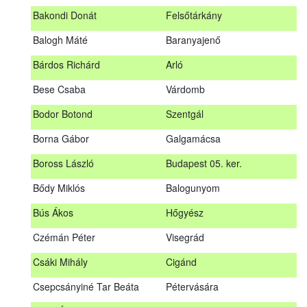
megrendezett erdészeti szakszemélyzeti vizsgát sikeresen
Bakondi Donát
Felsőtárkány
teljesítők névsorát.
A sikeres vizsgáról szóló tanúsítványt postán küldjük meg. A
Balogh Máté
Baranyajenő
sikertelen vizsgázókat levélben értesítjük.
Bárdos Richárd
Arló
Szakszemély neve
Helység
Bese Csaba
Várdomb
Asztalos Lajos
Andornaktálya
Bodor Botond
Szentgál
B. Kis Gábor
Tiszanána
Borna Gábor
Galgamácsa
Bagi Adrián
Almamellék
Boross László
Budapest 05. ker.
Bakondi Donát
Felsőtárkány
Bődy Miklós
Balogunyom
Balogh Máté
Baranyajenő
Bús Ákos
Hőgyész
Bárdos Richárd
Arló
Czémán Péter
Visegrád
Bese Csaba
Várdomb
Csáki Mihály
Cigánd
Bodor Botond
Szentgál
Csepcsányiné Tar Beáta
Pétervására
Boross László
Budapest 05. ker.