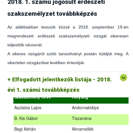
2018. 1. számú jogosult erdészeti
szakszemélyzet továbbképzés
Az alábbiakban tesszük közzé a 2018. szeptember 19-én
megrendezett erdészeti szakszemélyzeti vizsgát sikeresen
teljesítők névsorát.
A sikeres vizsgáról szóló tanúsítványt postán küldjük meg. A
sikertelen vizsgázókat levélben értesítjük.
(az erdőgazdálkodást és az erdészeti szakirányítást érintő
hatályos jogszabályokról és azok alkalmazásáról szóló
általános továbbképzés)
Elfogadott jelentkezők listája - 2018.
2018.09.18. – 2018.09.19.
évi 1. számú továbbképzés
Szakszemély neve
Helység
Asztalos Lajos
Andornaktálya
B. Kis Gábor
Tiszanána
Az alábbiakban tesszük közzé a 2018. szeptember 19-én
Bagi Adrián
Almamellék