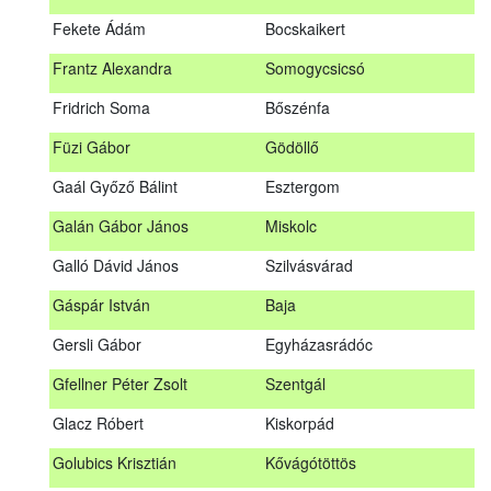
Fábián Gyula
Taliándörögd
Fekete Ádám
Bocskaikert
Fábos Bence
Hosszúhetény
Frantz Alexandra
Somogycsicsó
Farkas Imre
Dombóvár
Fridrich Soma
Bőszénfa
Fehér Adél
Nagydorog
Füzi Gábor
Gödöllő
Fehér Roland
Nagyvisnyó
Gaál Győző Bálint
Esztergom
Fekete Ádám
Bocskaikert
Galán Gábor János
Miskolc
Frantz Alexandra
Somogycsicsó
Galló Dávid János
Szilvásvárad
Füzi Gábor
Gödöllő
Gáspár István
Baja
Gaál Győző Bálint
Esztergom
Gersli Gábor
Egyházasrádóc
Galán Gábor János
Miskolc
Gfellner Péter Zsolt
Szentgál
Galló Dávid János
Szilvásvárad
Glacz Róbert
Kiskorpád
Gáspár István
Baja
Golubics Krisztián
Kővágótöttös
Gersli Gábor
Egyházasrádóc