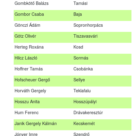
Gombkötő Balázs
Tamási
Gfellner Péter Zsolt
Szentgál
Gombor Csaba
Baja
Glacz Róbert
Kiskorpád
Gönczi Ádám
Sopronhorpács
Golubics Krisztián
Kővágótöttös
Götz Olivér
Tiszavasvári
Gombkötő Balázs
Tamási
Herteg Roxána
Kosd
Gombor Csaba
Baja
Hilcz László
Sormás
Gönczi Ádám
Sopronhorpács
Hoffner Tamás
Csobánka
Götz Olivér
Tiszavasvári
Hofscheuer Gergő
Sellye
Herteg Roxána
Kosd
Horváth Gergely
Teklafalu
Hilcz László
Sormás
Hosszu Anita
Hosszúpályi
Hoffner Tamás
Csobánka
Hum Ferenc
Drávakeresztúr
Hofscheuer Gergő
Sellye
Janik Gergely Kálmán
Kecskemét
Horváth Gergely
Teklafalu
Jónyer Imre
Szendrő