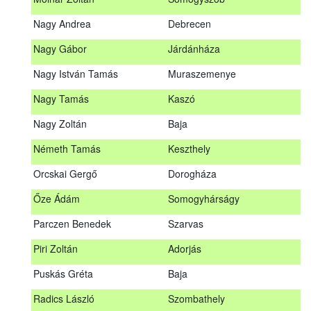
Meditz Andrea
Budapest
Nagy Andrea
Debrecen
Mihalóczki Kevin
Sajópüspöki
Nagy Gábor
Járdánháza
Mihalóczki Krisztián
Sajópüspöki
Nagy István Tamás
Muraszemenye
Molnár Zoltán
Somogyszob
Nagy Tamás
Kaszó
Nagy Andrea
Debrecen
Nagy Zoltán
Baja
Nagy Gábor
Járdánháza
Németh Tamás
Keszthely
Nagy István Tamás
Muraszemenye
Orcskai Gergő
Dorogháza
Nagy Tamás
Kaszó
Őze Ádám
Somogyhárságy
Nagy Zoltán
Baja
Parczen Benedek
Szarvas
Nárai István
Sárvár
A továbbképzés vizsgával zárul!
Piri Zoltán
Adorjás
Németh Tamás
Keszthely
Jelentkezés, lemondás
Puskás Gréta
Baja
Orcskai Gergő
Dorogháza
Jelentkezni a továbbképzésre kizárólag a Nébih honlapján
Radics László
Szombathely
elhelyezett űrlapon lehet. A jelentkezés elfogadásáról
Őze Ádám
Somogyhárságy