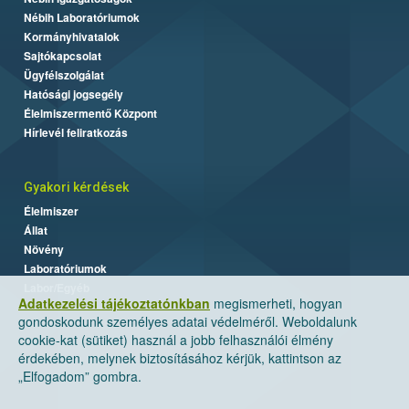
Nébih Laboratóriumok
Kormányhivatalok
Sajtókapcsolat
Ügyfélszolgálat
Hatósági jogsegély
Élelmiszermentő Központ
Hírlevél feliratkozás
Gyakori kérdések
Élelmiszer
Állat
Növény
Laboratóriumok
Labor/Egyéb
Adatkezelési tájékoztatónkban
megismerheti, hogyan
gondoskodunk személyes adatai védelméről. Weboldalunk
cookie-kat (sütiket) használ a jobb felhasználói élmény
érdekében, melynek biztosításához kérjük, kattintson az
„Elfogadom” gombra.