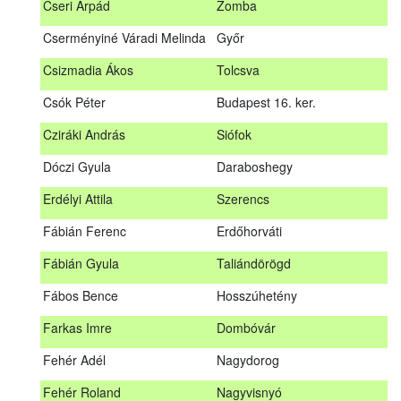
Cseri Árpád
Zomba
Bődy Miklós
Balogunyom
Cserményiné Váradi Melinda
Győr
Bús Ákos
Hőgyész
Csizmadia Ákos
Tolcsva
Czémán Péter
Visegrád
Csók Péter
Budapest 16. ker.
Cziráki András
Barcs
Cziráki András
Siófok
Csáki Mihály
Cigánd
Dóczi Gyula
Daraboshegy
Cseri Árpád
Zomba
Erdélyi Attila
Szerencs
Cserményiné Váradi Melinda
Győr
Fábián Ferenc
Erdőhorváti
Csizmadia Ákos
Tolcsva
Fábián Gyula
Taliándörögd
Csók Péter
Budapest 16. ker.
Fábos Bence
Hosszúhetény
Dóczi Gyula
Daraboshegy
Farkas Imre
Dombóvár
Erdélyi Attila
Szerencs
Fehér Adél
Nagydorog
Fábián Ferenc
Erdőhorváti
Fehér Roland
Nagyvisnyó