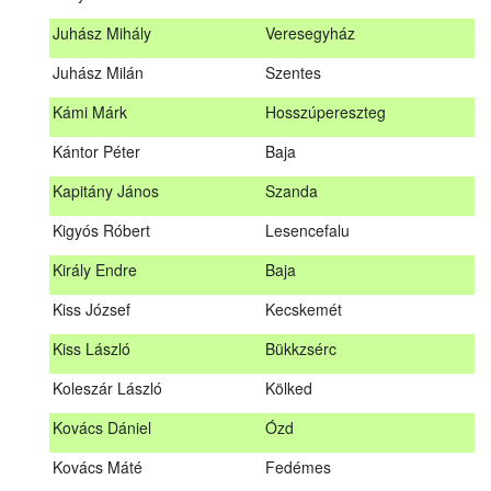
Hosszu Anita
Hosszúpályi
Juhász Mihály
Veresegyház
Hum Ferenc
Drávakeresztúr
Juhász Milán
Szentes
Janik Gergely Kálmán
Kecskemét
Kámi Márk
Hosszúpereszteg
Jónyer Imre
Szendrő
Kántor Péter
Baja
Juhász Mihály
Veresegyház
Kapitány János
Szanda
Juhász Milán
Szentes
Kigyós Róbert
Lesencefalu
Kámi Márk
Hosszúpereszteg
Király Endre
Baja
Kántor Péter
Baja
Kiss József
Kecskemét
Kapitány János
Szanda
Kiss László
Bükkzsérc
Kigyós Róbert
Lesencefalu
Koleszár László
Kölked
Király Endre
Baja
Kovács Dániel
Ózd
Kiss József
Kecskemét
Kovács Máté
Fedémes
Kiss László
Bükkzsérc