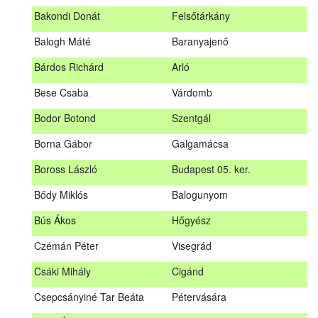
megrendezett erdészeti szakszemélyzeti vizsgát sikeresen
Bakondi Donát
Felsőtárkány
teljesítők névsorát.
A sikeres vizsgáról szóló tanúsítványt postán küldjük meg. A
Balogh Máté
Baranyajenő
sikertelen vizsgázókat levélben értesítjük.
Bárdos Richárd
Arló
Szakszemély neve
Helység
Bese Csaba
Várdomb
Asztalos Lajos
Andornaktálya
Bodor Botond
Szentgál
B. Kis Gábor
Tiszanána
Borna Gábor
Galgamácsa
Bagi Adrián
Almamellék
Boross László
Budapest 05. ker.
Bakondi Donát
Felsőtárkány
Bődy Miklós
Balogunyom
Balogh Máté
Baranyajenő
Bús Ákos
Hőgyész
Bárdos Richárd
Arló
Czémán Péter
Visegrád
Bese Csaba
Várdomb
Csáki Mihály
Cigánd
Bodor Botond
Szentgál
Csepcsányiné Tar Beáta
Pétervására
Boross László
Budapest 05. ker.