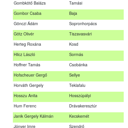
Gombkötő Balázs
Tamási
Gfellner Péter Zsolt
Szentgál
Gombor Csaba
Baja
Glacz Róbert
Kiskorpád
Gönczi Ádám
Sopronhorpács
Golubics Krisztián
Kővágótöttös
Götz Olivér
Tiszavasvári
Gombkötő Balázs
Tamási
Herteg Roxána
Kosd
Gombor Csaba
Baja
Hilcz László
Sormás
Gönczi Ádám
Sopronhorpács
Hoffner Tamás
Csobánka
Götz Olivér
Tiszavasvári
Hofscheuer Gergő
Sellye
Herteg Roxána
Kosd
Horváth Gergely
Teklafalu
Hilcz László
Sormás
Hosszu Anita
Hosszúpályi
Hoffner Tamás
Csobánka
Hum Ferenc
Drávakeresztúr
Hofscheuer Gergő
Sellye
Janik Gergely Kálmán
Kecskemét
Horváth Gergely
Teklafalu
Jónyer Imre
Szendrő