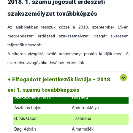
2018. 1. számú jogosult erdészeti
szakszemélyzet továbbképzés
Az alábbiakban tesszük közzé a 2018. szeptember 19-én
megrendezett erdészeti szakszemélyzeti vizsgát sikeresen
teljesítők névsorát.
A sikeres vizsgáról szóló tanúsítványt postán küldjük meg. A
sikertelen vizsgázókat levélben értesítjük.
(az erdőgazdálkodást és az erdészeti szakirányítást érintő
hatályos jogszabályokról és azok alkalmazásáról szóló
általános továbbképzés)
Elfogadott jelentkezők listája - 2018.
2018.09.18. – 2018.09.19.
évi 1. számú továbbképzés
Szakszemély neve
Helység
Asztalos Lajos
Andornaktálya
B. Kis Gábor
Tiszanána
Az alábbiakban tesszük közzé a 2018. szeptember 19-én
Bagi Adrián
Almamellék