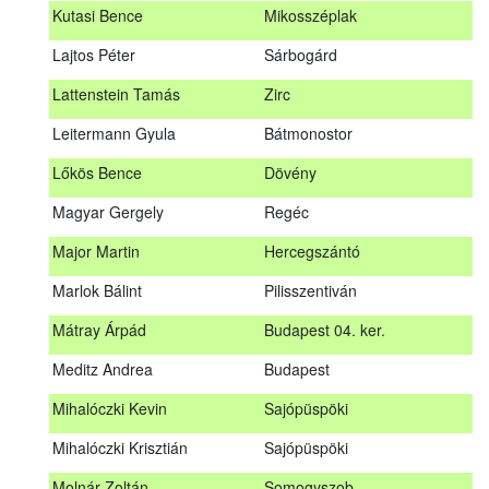
Kutasi Bence
Mikosszéplak
Koleszár László
Kölked
Lajtos Péter
Sárbogárd
Kovács Dániel
Ózd
Lattenstein Tamás
Zirc
Kovács Máté
Fedémes
Leitermann Gyula
Bátmonostor
Kutasi Bence
Mikosszéplak
Lőkös Bence
Dövény
Lajtos Péter
Sárbogárd
Magyar Gergely
Regéc
Lattenstein Tamás
Zirc
Major Martin
Hercegszántó
Leitermann Gyula
Bátmonostor
Marlok Bálint
Pilisszentiván
Lőkös Bence
Dövény
Mátray Árpád
Budapest 04. ker.
Magyar Gergely
Regéc
Meditz Andrea
Budapest
Major Martin
Hercegszántó
Mihalóczki Kevin
Sajópüspöki
Marlok Bálint
Pilisszentiván
Mihalóczki Krisztián
Sajópüspöki
Mátray Árpád
Budapest 04. ker.
Molnár Zoltán
Somogyszob