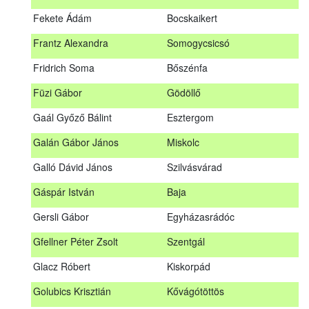
Fábián Gyula
Taliándörögd
Fekete Ádám
Bocskaikert
Fábos Bence
Hosszúhetény
Frantz Alexandra
Somogycsicsó
Farkas Imre
Dombóvár
Fridrich Soma
Bőszénfa
Fehér Adél
Nagydorog
Füzi Gábor
Gödöllő
Fehér Roland
Nagyvisnyó
Gaál Győző Bálint
Esztergom
Fekete Ádám
Bocskaikert
Galán Gábor János
Miskolc
Frantz Alexandra
Somogycsicsó
Galló Dávid János
Szilvásvárad
Füzi Gábor
Gödöllő
Gáspár István
Baja
Gaál Győző Bálint
Esztergom
Gersli Gábor
Egyházasrádóc
Galán Gábor János
Miskolc
Gfellner Péter Zsolt
Szentgál
Galló Dávid János
Szilvásvárad
Glacz Róbert
Kiskorpád
Gáspár István
Baja
Golubics Krisztián
Kővágótöttös
Gersli Gábor
Egyházasrádóc