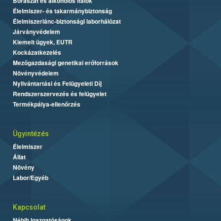
Borászat és alkoholos italok
Élelmiszer- és takarmánybiztonság
Élelmiszerlánc-biztonsági laborhálózat
Járványvédelem
Kiemelt ügyek, EUTR
Kockázatkezelés
Mezőgazdasági genetikai erőforrások
Növényvédelem
Nyilvántartási és Felügyeleti Díj
Rendszerszervezés és felügyelet
Termékpálya-ellenőrzés
Ügyintézés
Élelmiszer
Állat
Növény
Labor/Egyéb
Kapcsolat
Nébih Igazgatóságok