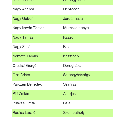
Meditz Andrea
Budapest
Nagy Andrea
Debrecen
Mihalóczki Kevin
Sajópüspöki
Nagy Gábor
Járdánháza
Mihalóczki Krisztián
Sajópüspöki
Nagy István Tamás
Muraszemenye
Molnár Zoltán
Somogyszob
Nagy Tamás
Kaszó
Nagy Andrea
Debrecen
Nagy Zoltán
Baja
Nagy Gábor
Járdánháza
Németh Tamás
Keszthely
Nagy István Tamás
Muraszemenye
Orcskai Gergő
Dorogháza
Nagy Tamás
Kaszó
Őze Ádám
Somogyhárságy
Nagy Zoltán
Baja
Parczen Benedek
Szarvas
Nárai István
Sárvár
A továbbképzés vizsgával zárul!
Piri Zoltán
Adorjás
Németh Tamás
Keszthely
Jelentkezés, lemondás
Puskás Gréta
Baja
Orcskai Gergő
Dorogháza
Jelentkezni a továbbképzésre kizárólag a Nébih honlapján
Radics László
Szombathely
elhelyezett űrlapon lehet. A jelentkezés elfogadásáról
Őze Ádám
Somogyhárságy