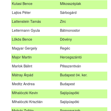
Kutasi Bence
Mikosszéplak
Koleszár László
Kölked
Lajtos Péter
Sárbogárd
Kovács Dániel
Ózd
Lattenstein Tamás
Zirc
Kovács Máté
Fedémes
Leitermann Gyula
Bátmonostor
Kutasi Bence
Mikosszéplak
Lőkös Bence
Dövény
Lajtos Péter
Sárbogárd
Magyar Gergely
Regéc
Lattenstein Tamás
Zirc
Major Martin
Hercegszántó
Leitermann Gyula
Bátmonostor
Marlok Bálint
Pilisszentiván
Lőkös Bence
Dövény
Mátray Árpád
Budapest 04. ker.
Magyar Gergely
Regéc
Meditz Andrea
Budapest
Major Martin
Hercegszántó
Mihalóczki Kevin
Sajópüspöki
Marlok Bálint
Pilisszentiván
Mihalóczki Krisztián
Sajópüspöki
Mátray Árpád
Budapest 04. ker.
Molnár Zoltán
Somogyszob