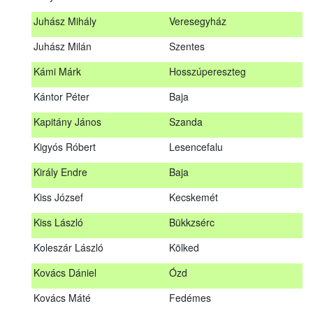
Hosszu Anita
Hosszúpályi
Juhász Mihály
Veresegyház
Hum Ferenc
Drávakeresztúr
Juhász Milán
Szentes
Janik Gergely Kálmán
Kecskemét
Kámi Márk
Hosszúpereszteg
Jónyer Imre
Szendrő
Kántor Péter
Baja
Juhász Mihály
Veresegyház
Kapitány János
Szanda
Juhász Milán
Szentes
Kigyós Róbert
Lesencefalu
Kámi Márk
Hosszúpereszteg
Király Endre
Baja
Kántor Péter
Baja
Kiss József
Kecskemét
Kapitány János
Szanda
Kiss László
Bükkzsérc
Kigyós Róbert
Lesencefalu
Koleszár László
Kölked
Király Endre
Baja
Kovács Dániel
Ózd
Kiss József
Kecskemét
Kovács Máté
Fedémes
Kiss László
Bükkzsérc