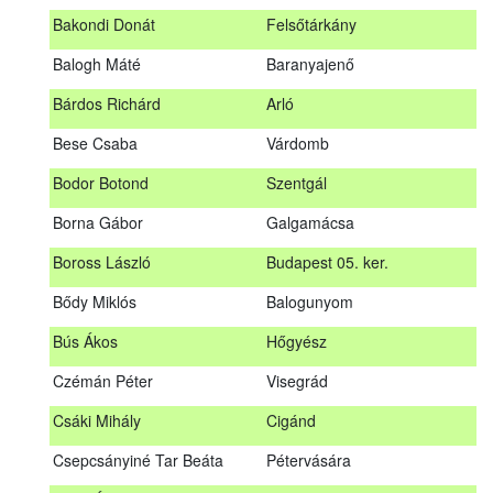
megrendezett erdészeti szakszemélyzeti vizsgát sikeresen
Bakondi Donát
Felsőtárkány
teljesítők névsorát.
A sikeres vizsgáról szóló tanúsítványt postán küldjük meg. A
Balogh Máté
Baranyajenő
sikertelen vizsgázókat levélben értesítjük.
Bárdos Richárd
Arló
Szakszemély neve
Helység
Bese Csaba
Várdomb
Asztalos Lajos
Andornaktálya
Bodor Botond
Szentgál
B. Kis Gábor
Tiszanána
Borna Gábor
Galgamácsa
Bagi Adrián
Almamellék
Boross László
Budapest 05. ker.
Bakondi Donát
Felsőtárkány
Bődy Miklós
Balogunyom
Balogh Máté
Baranyajenő
Bús Ákos
Hőgyész
Bárdos Richárd
Arló
Czémán Péter
Visegrád
Bese Csaba
Várdomb
Csáki Mihály
Cigánd
Bodor Botond
Szentgál
Csepcsányiné Tar Beáta
Pétervására
Boross László
Budapest 05. ker.