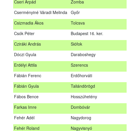
Cseri Árpád
Zomba
Bődy Miklós
Balogunyom
Cserményiné Váradi Melinda
Győr
Bús Ákos
Hőgyész
Csizmadia Ákos
Tolcsva
Czémán Péter
Visegrád
Csók Péter
Budapest 16. ker.
Cziráki András
Barcs
Cziráki András
Siófok
Csáki Mihály
Cigánd
Dóczi Gyula
Daraboshegy
Cseri Árpád
Zomba
Erdélyi Attila
Szerencs
Cserményiné Váradi Melinda
Győr
Fábián Ferenc
Erdőhorváti
Csizmadia Ákos
Tolcsva
Fábián Gyula
Taliándörögd
Csók Péter
Budapest 16. ker.
Fábos Bence
Hosszúhetény
Dóczi Gyula
Daraboshegy
Farkas Imre
Dombóvár
Erdélyi Attila
Szerencs
Fehér Adél
Nagydorog
Fábián Ferenc
Erdőhorváti
Fehér Roland
Nagyvisnyó