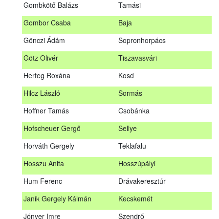
Gombkötő Balázs
Tamási
Gfellner Péter Zsolt
Szentgál
Gombor Csaba
Baja
Glacz Róbert
Kiskorpád
Gönczi Ádám
Sopronhorpács
Golubics Krisztián
Kővágótöttös
Götz Olivér
Tiszavasvári
Gombkötő Balázs
Tamási
Herteg Roxána
Kosd
Gombor Csaba
Baja
Hilcz László
Sormás
Gönczi Ádám
Sopronhorpács
Hoffner Tamás
Csobánka
Götz Olivér
Tiszavasvári
Hofscheuer Gergő
Sellye
Herteg Roxána
Kosd
Horváth Gergely
Teklafalu
Hilcz László
Sormás
Hosszu Anita
Hosszúpályi
Hoffner Tamás
Csobánka
Hum Ferenc
Drávakeresztúr
Hofscheuer Gergő
Sellye
Janik Gergely Kálmán
Kecskemét
Horváth Gergely
Teklafalu
Jónyer Imre
Szendrő