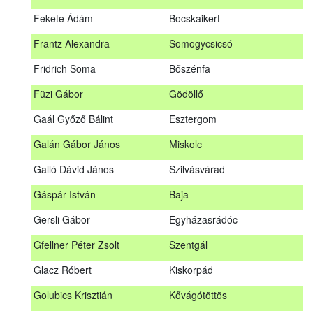
Fábián Gyula
Taliándörögd
Fekete Ádám
Bocskaikert
Fábos Bence
Hosszúhetény
Frantz Alexandra
Somogycsicsó
Farkas Imre
Dombóvár
Fridrich Soma
Bőszénfa
Fehér Adél
Nagydorog
Füzi Gábor
Gödöllő
Fehér Roland
Nagyvisnyó
Gaál Győző Bálint
Esztergom
Fekete Ádám
Bocskaikert
Galán Gábor János
Miskolc
Frantz Alexandra
Somogycsicsó
Galló Dávid János
Szilvásvárad
Füzi Gábor
Gödöllő
Gáspár István
Baja
Gaál Győző Bálint
Esztergom
Gersli Gábor
Egyházasrádóc
Galán Gábor János
Miskolc
Gfellner Péter Zsolt
Szentgál
Galló Dávid János
Szilvásvárad
Glacz Róbert
Kiskorpád
Gáspár István
Baja
Golubics Krisztián
Kővágótöttös
Gersli Gábor
Egyházasrádóc