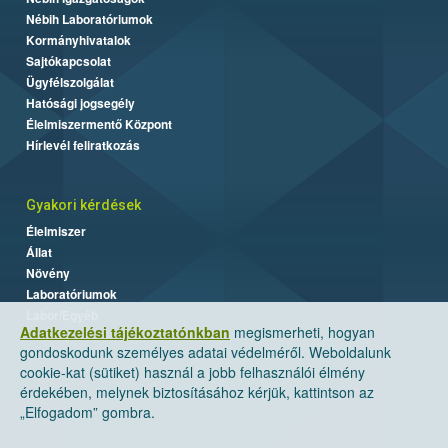
Nébih Laboratóriumok
Kormányhivatalok
Sajtókapcsolat
Ügyfélszolgálat
Hatósági jogsegély
Élelmiszermentő Központ
Hírlevél feliratkozás
Gyakori kérdések
Élelmiszer
Állat
Növény
Laboratóriumok
Labor/Egyéb
Adatkezelési tájékoztatónkban
megismerheti, hogyan
gondoskodunk személyes adatai védelméről. Weboldalunk
cookie-kat (sütiket) használ a jobb felhasználói élmény
érdekében, melynek biztosításához kérjük, kattintson az
„Elfogadom” gombra.