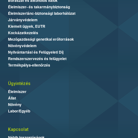
Borászat és alkoholos italok
Élelmiszer- és takarmánybiztonság
Élelmiszerlánc-biztonsági laborhálózat
Járványvédelem
Kiemelt ügyek, EUTR
Kockázatkezelés
Mezőgazdasági genetikai erőforrások
Növényvédelem
Nyilvántartási és Felügyeleti Díj
Rendszerszervezés és felügyelet
Termékpálya-ellenőrzés
Ügyintézés
Élelmiszer
Állat
Növény
Labor/Egyéb
Kapcsolat
Nébih Igazgatóságok