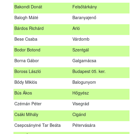
megrendezett erdészeti szakszemélyzeti vizsgát sikeresen
Bakondi Donát
Felsőtárkány
teljesítők névsorát.
A sikeres vizsgáról szóló tanúsítványt postán küldjük meg. A
Balogh Máté
Baranyajenő
sikertelen vizsgázókat levélben értesítjük.
Bárdos Richárd
Arló
Szakszemély neve
Helység
Bese Csaba
Várdomb
Asztalos Lajos
Andornaktálya
Bodor Botond
Szentgál
B. Kis Gábor
Tiszanána
Borna Gábor
Galgamácsa
Bagi Adrián
Almamellék
Boross László
Budapest 05. ker.
Bakondi Donát
Felsőtárkány
Bődy Miklós
Balogunyom
Balogh Máté
Baranyajenő
Bús Ákos
Hőgyész
Bárdos Richárd
Arló
Czémán Péter
Visegrád
Bese Csaba
Várdomb
Csáki Mihály
Cigánd
Bodor Botond
Szentgál
Csepcsányiné Tar Beáta
Pétervására
Boross László
Budapest 05. ker.