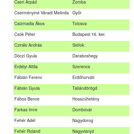
Cseri Árpád
Zomba
Bődy Miklós
Balogunyom
Cserményiné Váradi Melinda
Győr
Bús Ákos
Hőgyész
Csizmadia Ákos
Tolcsva
Czémán Péter
Visegrád
Csók Péter
Budapest 16. ker.
Cziráki András
Barcs
Cziráki András
Siófok
Csáki Mihály
Cigánd
Dóczi Gyula
Daraboshegy
Cseri Árpád
Zomba
Erdélyi Attila
Szerencs
Cserményiné Váradi Melinda
Győr
Fábián Ferenc
Erdőhorváti
Csizmadia Ákos
Tolcsva
Fábián Gyula
Taliándörögd
Csók Péter
Budapest 16. ker.
Fábos Bence
Hosszúhetény
Dóczi Gyula
Daraboshegy
Farkas Imre
Dombóvár
Erdélyi Attila
Szerencs
Fehér Adél
Nagydorog
Fábián Ferenc
Erdőhorváti
Fehér Roland
Nagyvisnyó