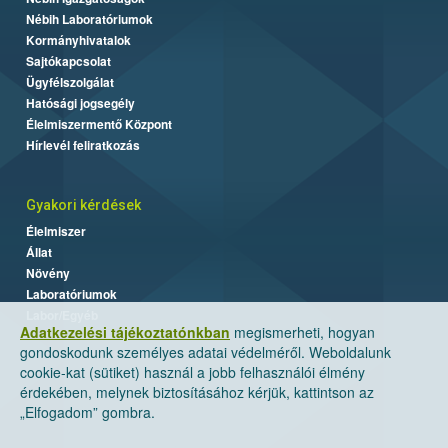
Nébih Laboratóriumok
Kormányhivatalok
Sajtókapcsolat
Ügyfélszolgálat
Hatósági jogsegély
Élelmiszermentő Központ
Hírlevél feliratkozás
Gyakori kérdések
Élelmiszer
Állat
Növény
Laboratóriumok
Labor/Egyéb
Adatkezelési tájékoztatónkban
megismerheti, hogyan
gondoskodunk személyes adatai védelméről. Weboldalunk
cookie-kat (sütiket) használ a jobb felhasználói élmény
érdekében, melynek biztosításához kérjük, kattintson az
„Elfogadom” gombra.