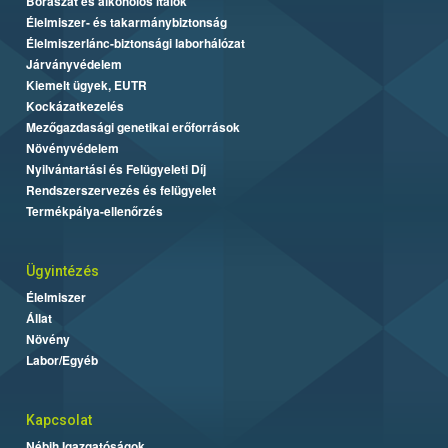
Borászat és alkoholos italok
Élelmiszer- és takarmánybiztonság
Élelmiszerlánc-biztonsági laborhálózat
Járványvédelem
Kiemelt ügyek, EUTR
Kockázatkezelés
Mezőgazdasági genetikai erőforrások
Növényvédelem
Nyilvántartási és Felügyeleti Díj
Rendszerszervezés és felügyelet
Termékpálya-ellenőrzés
Ügyintézés
Élelmiszer
Állat
Növény
Labor/Egyéb
Kapcsolat
Nébih Igazgatóságok