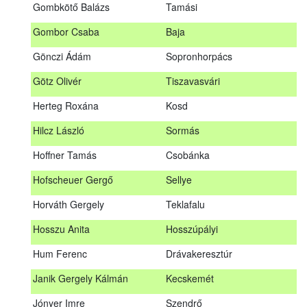
Gombkötő Balázs
Tamási
Gfellner Péter Zsolt
Szentgál
Gombor Csaba
Baja
Glacz Róbert
Kiskorpád
Gönczi Ádám
Sopronhorpács
Golubics Krisztián
Kővágótöttös
Götz Olivér
Tiszavasvári
Gombkötő Balázs
Tamási
Herteg Roxána
Kosd
Gombor Csaba
Baja
Hilcz László
Sormás
Gönczi Ádám
Sopronhorpács
Hoffner Tamás
Csobánka
Götz Olivér
Tiszavasvári
Hofscheuer Gergő
Sellye
Herteg Roxána
Kosd
Horváth Gergely
Teklafalu
Hilcz László
Sormás
Hosszu Anita
Hosszúpályi
Hoffner Tamás
Csobánka
Hum Ferenc
Drávakeresztúr
Hofscheuer Gergő
Sellye
Janik Gergely Kálmán
Kecskemét
Horváth Gergely
Teklafalu
Jónyer Imre
Szendrő