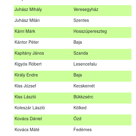
Hosszu Anita
Hosszúpályi
Juhász Mihály
Veresegyház
Hum Ferenc
Drávakeresztúr
Juhász Milán
Szentes
Janik Gergely Kálmán
Kecskemét
Kámi Márk
Hosszúpereszteg
Jónyer Imre
Szendrő
Kántor Péter
Baja
Juhász Mihály
Veresegyház
Kapitány János
Szanda
Juhász Milán
Szentes
Kigyós Róbert
Lesencefalu
Kámi Márk
Hosszúpereszteg
Király Endre
Baja
Kántor Péter
Baja
Kiss József
Kecskemét
Kapitány János
Szanda
Kiss László
Bükkzsérc
Kigyós Róbert
Lesencefalu
Koleszár László
Kölked
Király Endre
Baja
Kovács Dániel
Ózd
Kiss József
Kecskemét
Kovács Máté
Fedémes
Kiss László
Bükkzsérc