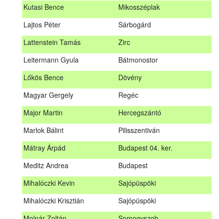
Kutasi Bence
Mikosszéplak
Koleszár László
Kölked
Lajtos Péter
Sárbogárd
Kovács Dániel
Ózd
Lattenstein Tamás
Zirc
Kovács Máté
Fedémes
Leitermann Gyula
Bátmonostor
Kutasi Bence
Mikosszéplak
Lőkös Bence
Dövény
Lajtos Péter
Sárbogárd
Magyar Gergely
Regéc
Lattenstein Tamás
Zirc
Major Martin
Hercegszántó
Leitermann Gyula
Bátmonostor
Marlok Bálint
Pilisszentiván
Lőkös Bence
Dövény
Mátray Árpád
Budapest 04. ker.
Magyar Gergely
Regéc
Meditz Andrea
Budapest
Major Martin
Hercegszántó
Mihalóczki Kevin
Sajópüspöki
Marlok Bálint
Pilisszentiván
Mihalóczki Krisztián
Sajópüspöki
Mátray Árpád
Budapest 04. ker.
Molnár Zoltán
Somogyszob