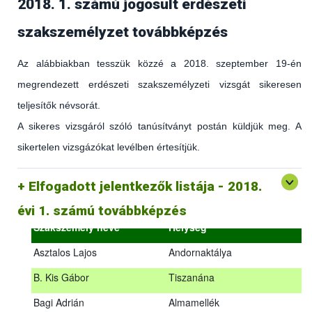
2018. 1. számú jogosult erdészeti
szakszemélyzet továbbképzés
Az alábbiakban tesszük közzé a 2018. szeptember 19-én
megrendezett erdészeti szakszemélyzeti vizsgát sikeresen
teljesítők névsorát.
A sikeres vizsgáról szóló tanúsítványt postán küldjük meg. A
sikertelen vizsgázókat levélben értesítjük.
(az erdőgazdálkodást és az erdészeti szakirányítást érintő
hatályos jogszabályokról és azok alkalmazásáról szóló
általános továbbképzés)
Elfogadott jelentkezők listája - 2018.
2018.09.18. – 2018.09.19.
évi 1. számú továbbképzés
Szakszemély neve
Helység
Asztalos Lajos
Andornaktálya
B. Kis Gábor
Tiszanána
Az alábbiakban tesszük közzé a 2018. szeptember 19-én
Bagi Adrián
Almamellék