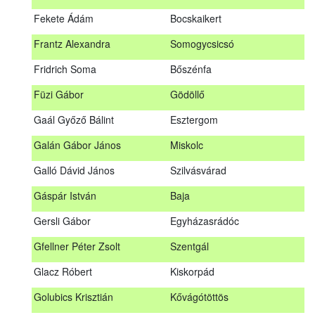
Fábián Gyula
Taliándörögd
Fekete Ádám
Bocskaikert
Fábos Bence
Hosszúhetény
Frantz Alexandra
Somogycsicsó
Farkas Imre
Dombóvár
Fridrich Soma
Bőszénfa
Fehér Adél
Nagydorog
Füzi Gábor
Gödöllő
Fehér Roland
Nagyvisnyó
Gaál Győző Bálint
Esztergom
Fekete Ádám
Bocskaikert
Galán Gábor János
Miskolc
Frantz Alexandra
Somogycsicsó
Galló Dávid János
Szilvásvárad
Füzi Gábor
Gödöllő
Gáspár István
Baja
Gaál Győző Bálint
Esztergom
Gersli Gábor
Egyházasrádóc
Galán Gábor János
Miskolc
Gfellner Péter Zsolt
Szentgál
Galló Dávid János
Szilvásvárad
Glacz Róbert
Kiskorpád
Gáspár István
Baja
Golubics Krisztián
Kővágótöttös
Gersli Gábor
Egyházasrádóc