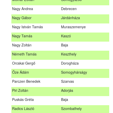
Meditz Andrea
Budapest
Nagy Andrea
Debrecen
Mihalóczki Kevin
Sajópüspöki
Nagy Gábor
Járdánháza
Mihalóczki Krisztián
Sajópüspöki
Nagy István Tamás
Muraszemenye
Molnár Zoltán
Somogyszob
Nagy Tamás
Kaszó
Nagy Andrea
Debrecen
Nagy Zoltán
Baja
Nagy Gábor
Járdánháza
Németh Tamás
Keszthely
Nagy István Tamás
Muraszemenye
Orcskai Gergő
Dorogháza
Nagy Tamás
Kaszó
Őze Ádám
Somogyhárságy
Nagy Zoltán
Baja
Parczen Benedek
Szarvas
Nárai István
Sárvár
A továbbképzés vizsgával zárul!
Piri Zoltán
Adorjás
Németh Tamás
Keszthely
Jelentkezés, lemondás
Puskás Gréta
Baja
Orcskai Gergő
Dorogháza
Jelentkezni a továbbképzésre kizárólag a Nébih honlapján
Radics László
Szombathely
elhelyezett űrlapon lehet. A jelentkezés elfogadásáról
Őze Ádám
Somogyhárságy