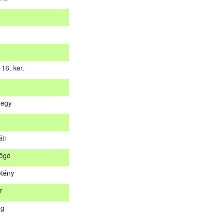
16. ker.
hegy
 16. ker.
ti
hegy
rögd
s
tény
áti
r
rögd
og
etény