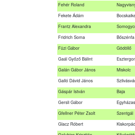
Fehér Roland
Nagyvisn
Farkas Imre
Dombóv
Fekete Ádám
Bocskaike
Fehér Adél
Nagydor
Frantz Alexandra
Somogycs
Fehér Roland
Nagyvis
Fridrich Soma
Bőszénfa
Fekete Ádám
Bocskaik
Füzi Gábor
Gödöllő
Frantz Alexandra
Somogyc
Gaál Győző Bálint
Esztergo
Füzi Gábor
Gödöllő
Galán Gábor János
Miskolc
Gaál Győző Bálint
Eszterg
Galló Dávid János
Szilvásvá
Galán Gábor János
Miskolc
Gáspár István
Baja
Galló Dávid János
Szilvásv
Gersli Gábor
Egyházas
Gáspár István
Baja
Gfellner Péter Zsolt
Szentgál
Gersli Gábor
Egyháza
Glacz Róbert
Kiskorpá
Gfellner Péter Zsolt
Szentgál
Golubics Krisztián
Kővágótö