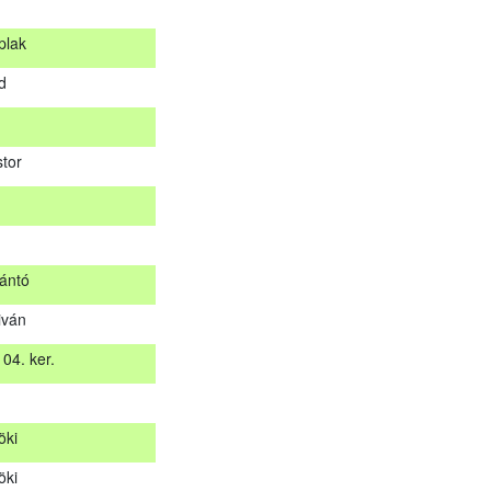
plak
s
d
plak
rd
tor
stor
ántó
iván
zántó
04. ker.
tiván
 04. ker.
öki
t
öki
öki