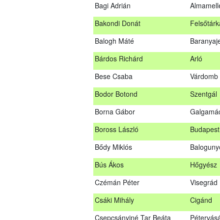
Bagi Adrián
Almamell
A sikeres vizsgáról szóló tanúsítványt po
Bakondi Donát
Felsőtárk
Szakszemély neve
Balogh Máté
Baranyaj
Asztalos Lajos
Andornak
Bárdos Richárd
Arló
B. Kis Gábor
Tiszaná
Bese Csaba
Várdomb
Bagi Adrián
Almamel
Bodor Botond
Szentgál
Bakondi Donát
Felsőtár
Borna Gábor
Galgamá
Balogh Máté
Baranya
Boross László
Budapest 
Bárdos Richárd
Arló
Bődy Miklós
Balogun
Bese Csaba
Várdomb
Bús Ákos
Hőgyész
Bodor Botond
Szentgál
Czémán Péter
Visegrád
Boross László
Budapest
Csáki Mihály
Cigánd
Bődy Miklós
Balogun
Csepcsányiné Tar Beáta
Pétervás