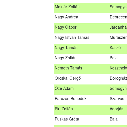
Molnár Zoltán
Somogys
Mihalóczki Krisztián
Sajópüsp
Nagy Andrea
Debrece
Molnár Zoltán
Somogys
Nagy Gábor
Járdánhá
Nagy Andrea
Debrece
Nagy István Tamás
Murasze
Nagy Gábor
Járdánh
Nagy Tamás
Kaszó
Nagy István Tamás
Murasze
Nagy Zoltán
Baja
Nagy Tamás
Kaszó
Németh Tamás
Keszthely
Nagy Zoltán
Baja
Orcskai Gergő
Doroghá
Nárai István
Sárvár
Őze Ádám
Somogyh
Németh Tamás
Keszthel
Parczen Benedek
Szarvas
Orcskai Gergő
Doroghá
Piri Zoltán
Adorjás
Őze Ádám
Somogyh
Puskás Gréta
Baja
Parczen Benedek
Szarvas