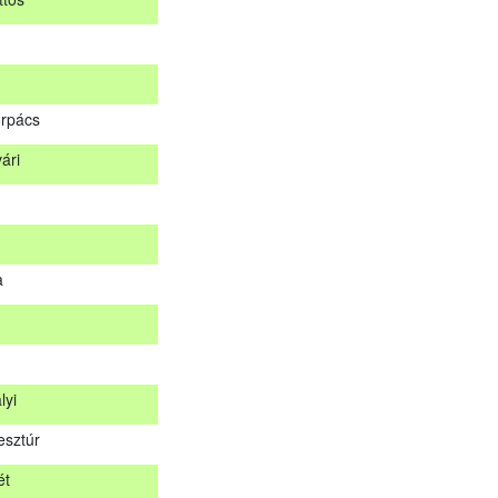
d
ttös
rpács
ári
orpács
vári
a
a
lyi
esztúr
lyi
ét
esztúr