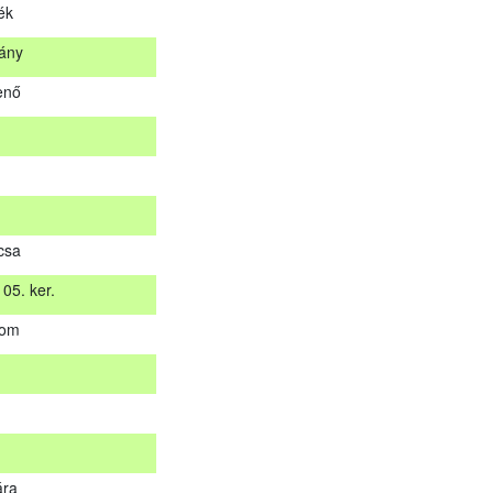
ék
stán küldjük meg. A sikertelen vizsgázókat levélben értesítjük.
ány
Helység
enő
tálya
na
lék
kány
csa
jenő
05. ker.
yom
 05. ker.
yom
ára