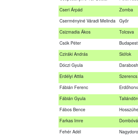
Bús Ákos
Hőgyész
Cseri Árpád
Zomba
Czémán Péter
Visegrád
Cserményiné Váradi Melinda
Győr
Cziráki András
Barcs
Csizmadia Ákos
Tolcsva
Csáki Mihály
Cigánd
Csók Péter
Budapest 
Cseri Árpád
Zomba
Cziráki András
Siófok
Cserményiné Váradi Melinda
Győr
Dóczi Gyula
Darabos
Csizmadia Ákos
Tolcsva
Erdélyi Attila
Szerencs
Csók Péter
Budapest
Fábián Ferenc
Erdőhorvá
Dóczi Gyula
Darabos
Fábián Gyula
Taliándö
Erdélyi Attila
Szerenc
Fábos Bence
Hosszúhe
Fábián Ferenc
Erdőhorv
Farkas Imre
Dombóvá
Fábián Gyula
Taliándö
Fehér Adél
Nagydor
Fábos Bence
Hosszúh