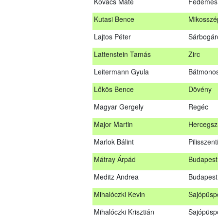
Kovács Máté
Fedémes
Kovács Dániel
Ózd
Kutasi Bence
Mikosszé
Kovács Máté
Fedéme
Lajtos Péter
Sárbogár
Kutasi Bence
Mikosszé
Lattenstein Tamás
Zirc
Lajtos Péter
Sárbogá
Leitermann Gyula
Bátmonos
Lattenstein Tamás
Zirc
Lőkös Bence
Dövény
Leitermann Gyula
Bátmono
Magyar Gergely
Regéc
Lőkös Bence
Dövény
Major Martin
Hercegsz
Magyar Gergely
Regéc
Marlok Bálint
Pilisszent
Major Martin
Hercegs
Mátray Árpád
Budapest 
Marlok Bálint
Pilisszen
Meditz Andrea
Budapest
Mátray Árpád
Budapest
Mihalóczki Kevin
Sajópüsp
Meditz Andrea
Budapes
Mihalóczki Krisztián
Sajópüsp
Mihalóczki Kevin
Sajópüsp