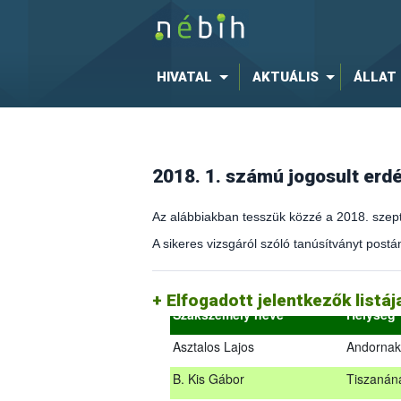
HIVATAL
AKTUÁLIS
ÁLLAT
2018. 1. számú jogosult er
Az alábbiakban tesszük közzé a 2018. szept
A sikeres vizsgáról szóló tanúsítványt postán
(az erdőgazdálkodást és az erdészeti sza
2018.09.18. – 2018.09.19.
Elfogadott jelentkezők listá
Szakszemély neve
Helység
Asztalos Lajos
Andornak
B. Kis Gábor
Tiszanán
Az alábbiakban tesszük közzé a 2018. sz