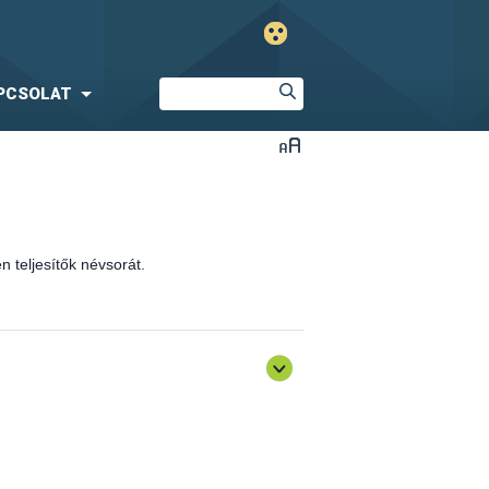
PCSOLAT
 teljesítők névsorát.
óló általános továbbképzés)
sen teljesítők névsorát.