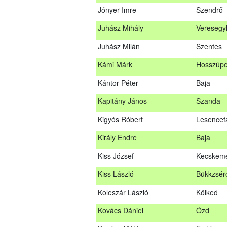
Jónyer Imre
Szendrő
Janik Gergely Kálmán
Kecskem
Juhász Mihály
Veresegy
Jónyer Imre
Szendrő
Juhász Milán
Szentes
Juhász Mihály
Vereseg
Kámi Márk
Hosszúpe
Juhász Milán
Szentes
Kántor Péter
Baja
Kámi Márk
Hosszúp
Kapitány János
Szanda
Kántor Péter
Baja
Kigyós Róbert
Lesencef
Kapitány János
Szanda
Király Endre
Baja
Kigyós Róbert
Lesencef
Kiss József
Kecskem
Király Endre
Baja
Kiss László
Bükkzsér
Kiss József
Kecskem
Koleszár László
Kölked
Kiss László
Bükkzsé
Kovács Dániel
Ózd
Koleszár László
Kölked