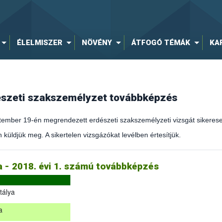
ÉLELMISZER
NÖVÉNY
ÁTFOGÓ TÉMÁK
KA
dészeti szakszemélyzet továbbképzés
ember 19-én megrendezett erdészeti szakszemélyzeti vizsgát sikeresen
 küldjük meg. A sikertelen vizsgázókat levélben értesítjük.
kirányítást érintő hatályos jogszabályokról és azok alkalmazásáról sz
ja - 2018. évi 1. számú továbbképzés
tálya
a
eptember 19-én megrendezett erdészeti szakszemélyzeti vizsgát sikere