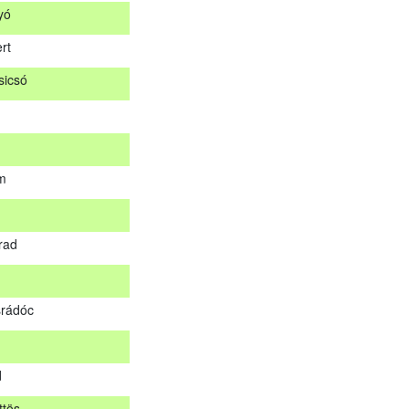
yó
ár
rt
og
icsó
nyó
ert
sicsó
m
om
rad
árad
rádóc
srádóc
d
ttös