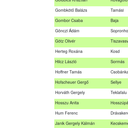
Glacz Róbert
Kiskorpá
Gombkötő Balázs
Tamási
Golubics Krisztián
Kővágótö
Gombor Csaba
Baja
Gombkötő Balázs
Tamási
Gönczi Ádám
Sopronho
Gombor Csaba
Baja
Götz Olivér
Tiszavasv
Gönczi Ádám
Sopronh
Herteg Roxána
Kosd
Götz Olivér
Tiszavas
Hilcz László
Sormás
Herteg Roxána
Kosd
Hoffner Tamás
Csobánk
Hilcz László
Sormás
Hofscheuer Gergő
Sellye
Hoffner Tamás
Csobánk
Horváth Gergely
Teklafalu
Hofscheuer Gergő
Sellye
Hosszu Anita
Hosszúpá
Horváth Gergely
Teklafalu
Hum Ferenc
Drávaker
Hosszu Anita
Hosszúpá
Janik Gergely Kálmán
Kecskem
Hum Ferenc
Drávaker