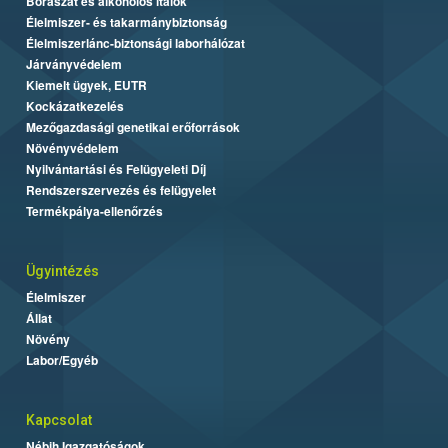
Borászat és alkoholos italok
Élelmiszer- és takarmánybiztonság
Élelmiszerlánc-biztonsági laborhálózat
Járványvédelem
Kiemelt ügyek, EUTR
Kockázatkezelés
Mezőgazdasági genetikai erőforrások
Növényvédelem
Nyilvántartási és Felügyeleti Díj
Rendszerszervezés és felügyelet
Termékpálya-ellenőrzés
Ügyintézés
Élelmiszer
Állat
Növény
Labor/Egyéb
Kapcsolat
Nébih Igazgatóságok