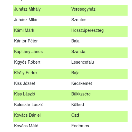
Hosszu Anita
Hosszúpályi
Juhász Mihály
Veresegyház
Hum Ferenc
Drávakeresztúr
Juhász Milán
Szentes
Janik Gergely Kálmán
Kecskemét
Kámi Márk
Hosszúpereszteg
Jónyer Imre
Szendrő
Kántor Péter
Baja
Juhász Mihály
Veresegyház
Kapitány János
Szanda
Juhász Milán
Szentes
Kigyós Róbert
Lesencefalu
Kámi Márk
Hosszúpereszteg
Király Endre
Baja
Kántor Péter
Baja
Kiss József
Kecskemét
Kapitány János
Szanda
Kiss László
Bükkzsérc
Kigyós Róbert
Lesencefalu
Koleszár László
Kölked
Király Endre
Baja
Kovács Dániel
Ózd
Kiss József
Kecskemét
Kovács Máté
Fedémes
Kiss László
Bükkzsérc