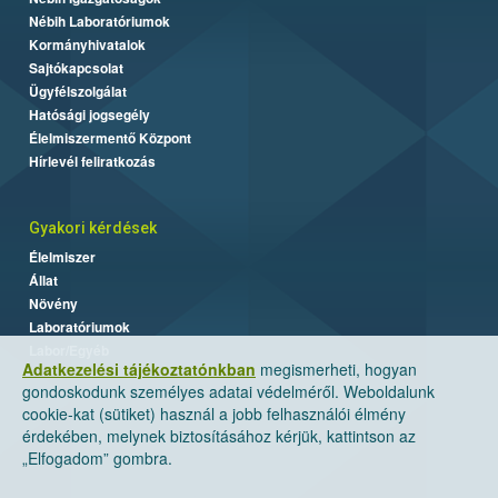
Nébih Laboratóriumok
Kormányhivatalok
Sajtókapcsolat
Ügyfélszolgálat
Hatósági jogsegély
Élelmiszermentő Központ
Hírlevél feliratkozás
Gyakori kérdések
Élelmiszer
Állat
Növény
Laboratóriumok
Labor/Egyéb
Adatkezelési tájékoztatónkban
megismerheti, hogyan
gondoskodunk személyes adatai védelméről. Weboldalunk
cookie-kat (sütiket) használ a jobb felhasználói élmény
érdekében, melynek biztosításához kérjük, kattintson az
„Elfogadom” gombra.