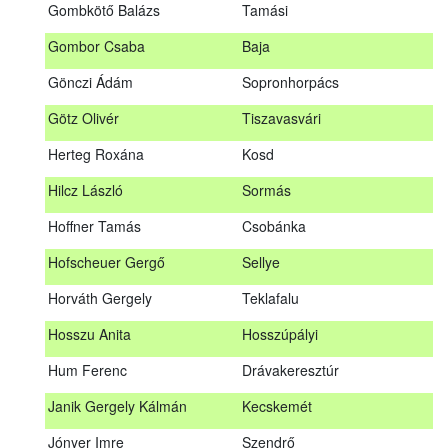
Gombkötő Balázs
Tamási
Gfellner Péter Zsolt
Szentgál
Gombor Csaba
Baja
Glacz Róbert
Kiskorpád
Gönczi Ádám
Sopronhorpács
Golubics Krisztián
Kővágótöttös
Götz Olivér
Tiszavasvári
Gombkötő Balázs
Tamási
Herteg Roxána
Kosd
Gombor Csaba
Baja
Hilcz László
Sormás
Gönczi Ádám
Sopronhorpács
Hoffner Tamás
Csobánka
Götz Olivér
Tiszavasvári
Hofscheuer Gergő
Sellye
Herteg Roxána
Kosd
Horváth Gergely
Teklafalu
Hilcz László
Sormás
Hosszu Anita
Hosszúpályi
Hoffner Tamás
Csobánka
Hum Ferenc
Drávakeresztúr
Hofscheuer Gergő
Sellye
Janik Gergely Kálmán
Kecskemét
Horváth Gergely
Teklafalu
Jónyer Imre
Szendrő