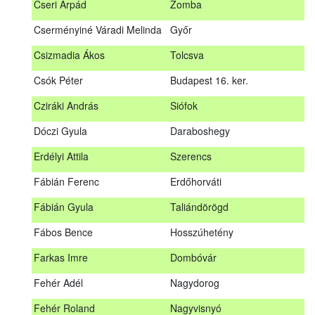
Cseri Árpád
Zomba
Bődy Miklós
Balogunyom
Cserményiné Váradi Melinda
Győr
Bús Ákos
Hőgyész
Csizmadia Ákos
Tolcsva
Czémán Péter
Visegrád
Csók Péter
Budapest 16. ker.
Cziráki András
Barcs
Cziráki András
Siófok
Csáki Mihály
Cigánd
Dóczi Gyula
Daraboshegy
Cseri Árpád
Zomba
Erdélyi Attila
Szerencs
Cserményiné Váradi Melinda
Győr
Fábián Ferenc
Erdőhorváti
Csizmadia Ákos
Tolcsva
Fábián Gyula
Taliándörögd
Csók Péter
Budapest 16. ker.
Fábos Bence
Hosszúhetény
Dóczi Gyula
Daraboshegy
Farkas Imre
Dombóvár
Erdélyi Attila
Szerencs
Fehér Adél
Nagydorog
Fábián Ferenc
Erdőhorváti
Fehér Roland
Nagyvisnyó