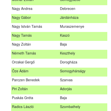
Meditz Andrea
Budapest
Nagy Andrea
Debrecen
Mihalóczki Kevin
Sajópüspöki
Nagy Gábor
Járdánháza
Mihalóczki Krisztián
Sajópüspöki
Nagy István Tamás
Muraszemenye
Molnár Zoltán
Somogyszob
Nagy Tamás
Kaszó
Nagy Andrea
Debrecen
Nagy Zoltán
Baja
Nagy Gábor
Járdánháza
Németh Tamás
Keszthely
Nagy István Tamás
Muraszemenye
Orcskai Gergő
Dorogháza
Nagy Tamás
Kaszó
Őze Ádám
Somogyhárságy
Nagy Zoltán
Baja
Parczen Benedek
Szarvas
Nárai István
Sárvár
A továbbképzés vizsgával zárul!
Piri Zoltán
Adorjás
Németh Tamás
Keszthely
Jelentkezés, lemondás
Puskás Gréta
Baja
Orcskai Gergő
Dorogháza
Jelentkezni a továbbképzésre kizárólag a Nébih honlapján
Radics László
Szombathely
elhelyezett űrlapon lehet. A jelentkezés elfogadásáról
Őze Ádám
Somogyhárságy