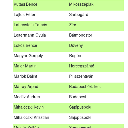
Kutasi Bence
Mikosszéplak
Koleszár László
Kölked
Lajtos Péter
Sárbogárd
Kovács Dániel
Ózd
Lattenstein Tamás
Zirc
Kovács Máté
Fedémes
Leitermann Gyula
Bátmonostor
Kutasi Bence
Mikosszéplak
Lőkös Bence
Dövény
Lajtos Péter
Sárbogárd
Magyar Gergely
Regéc
Lattenstein Tamás
Zirc
Major Martin
Hercegszántó
Leitermann Gyula
Bátmonostor
Marlok Bálint
Pilisszentiván
Lőkös Bence
Dövény
Mátray Árpád
Budapest 04. ker.
Magyar Gergely
Regéc
Meditz Andrea
Budapest
Major Martin
Hercegszántó
Mihalóczki Kevin
Sajópüspöki
Marlok Bálint
Pilisszentiván
Mihalóczki Krisztián
Sajópüspöki
Mátray Árpád
Budapest 04. ker.
Molnár Zoltán
Somogyszob