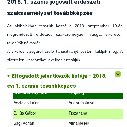
2018. 1. számú jogosult erdészeti
szakszemélyzet továbbképzés
Az alábbiakban tesszük közzé a 2018. szeptember 19-én
megrendezett erdészeti szakszemélyzeti vizsgát sikeresen
teljesítők névsorát.
A sikeres vizsgáról szóló tanúsítványt postán küldjük meg. A
sikertelen vizsgázókat levélben értesítjük.
(az erdőgazdálkodást és az erdészeti szakirányítást érintő
hatályos jogszabályokról és azok alkalmazásáról szóló
általános továbbképzés)
Elfogadott jelentkezők listája - 2018.
2018.09.18. – 2018.09.19.
évi 1. számú továbbképzés
Szakszemély neve
Helység
Asztalos Lajos
Andornaktálya
B. Kis Gábor
Tiszanána
Az alábbiakban tesszük közzé a 2018. szeptember 19-én
Bagi Adrián
Almamellék