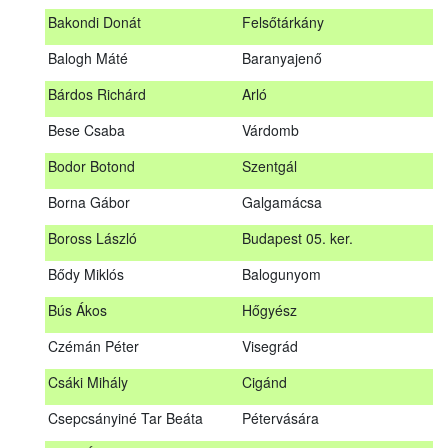
megrendezett erdészeti szakszemélyzeti vizsgát sikeresen
Bakondi Donát
Felsőtárkány
teljesítők névsorát.
A sikeres vizsgáról szóló tanúsítványt postán küldjük meg. A
Balogh Máté
Baranyajenő
sikertelen vizsgázókat levélben értesítjük.
Bárdos Richárd
Arló
Szakszemély neve
Helység
Bese Csaba
Várdomb
Asztalos Lajos
Andornaktálya
Bodor Botond
Szentgál
B. Kis Gábor
Tiszanána
Borna Gábor
Galgamácsa
Bagi Adrián
Almamellék
Boross László
Budapest 05. ker.
Bakondi Donát
Felsőtárkány
Bődy Miklós
Balogunyom
Balogh Máté
Baranyajenő
Bús Ákos
Hőgyész
Bárdos Richárd
Arló
Czémán Péter
Visegrád
Bese Csaba
Várdomb
Csáki Mihály
Cigánd
Bodor Botond
Szentgál
Csepcsányiné Tar Beáta
Pétervására
Boross László
Budapest 05. ker.