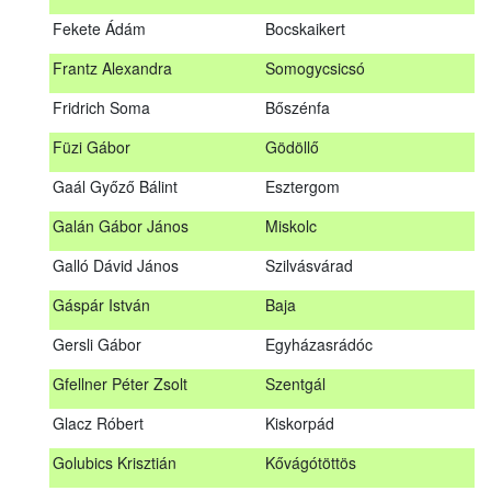
Fábián Gyula
Taliándörögd
Fekete Ádám
Bocskaikert
Fábos Bence
Hosszúhetény
Frantz Alexandra
Somogycsicsó
Farkas Imre
Dombóvár
Fridrich Soma
Bőszénfa
Fehér Adél
Nagydorog
Füzi Gábor
Gödöllő
Fehér Roland
Nagyvisnyó
Gaál Győző Bálint
Esztergom
Fekete Ádám
Bocskaikert
Galán Gábor János
Miskolc
Frantz Alexandra
Somogycsicsó
Galló Dávid János
Szilvásvárad
Füzi Gábor
Gödöllő
Gáspár István
Baja
Gaál Győző Bálint
Esztergom
Gersli Gábor
Egyházasrádóc
Galán Gábor János
Miskolc
Gfellner Péter Zsolt
Szentgál
Galló Dávid János
Szilvásvárad
Glacz Róbert
Kiskorpád
Gáspár István
Baja
Golubics Krisztián
Kővágótöttös
Gersli Gábor
Egyházasrádóc