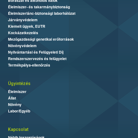
Borászat és alkoholos italok
Élelmiszer- és takarmánybiztonság
Élelmiszerlánc-biztonsági laborhálózat
Járványvédelem
Kiemelt ügyek, EUTR
Kockázatkezelés
Mezőgazdasági genetikai erőforrások
Növényvédelem
Nyilvántartási és Felügyeleti Díj
Rendszerszervezés és felügyelet
Termékpálya-ellenőrzés
Ügyintézés
Élelmiszer
Állat
Növény
Labor/Egyéb
Kapcsolat
Nébih Igazgatóságok