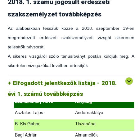
2018. 1. számú jogosult erdészeti
szakszemélyzet továbbképzés
Az alábbiakban tesszük közzé a 2018. szeptember 19-én
megrendezett erdészeti szakszemélyzeti vizsgát sikeresen
teljesítők névsorát.
A sikeres vizsgáról szóló tanúsítványt postán küldjük meg. A
sikertelen vizsgázókat levélben értesítjük.
(az erdőgazdálkodást és az erdészeti szakirányítást érintő
hatályos jogszabályokról és azok alkalmazásáról szóló
általános továbbképzés)
Elfogadott jelentkezők listája - 2018.
2018.09.18. – 2018.09.19.
évi 1. számú továbbképzés
Szakszemély neve
Helység
Asztalos Lajos
Andornaktálya
B. Kis Gábor
Tiszanána
Az alábbiakban tesszük közzé a 2018. szeptember 19-én
Bagi Adrián
Almamellék