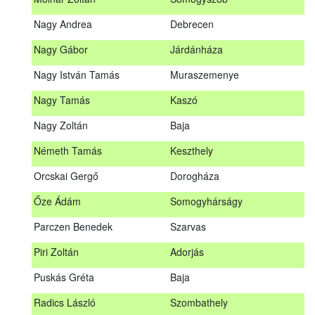
Meditz Andrea
Budapest
Nagy Andrea
Debrecen
Mihalóczki Kevin
Sajópüspöki
Nagy Gábor
Járdánháza
Mihalóczki Krisztián
Sajópüspöki
Nagy István Tamás
Muraszemenye
Molnár Zoltán
Somogyszob
Nagy Tamás
Kaszó
Nagy Andrea
Debrecen
Nagy Zoltán
Baja
Nagy Gábor
Járdánháza
Németh Tamás
Keszthely
Nagy István Tamás
Muraszemenye
Orcskai Gergő
Dorogháza
Nagy Tamás
Kaszó
Őze Ádám
Somogyhárságy
Nagy Zoltán
Baja
Parczen Benedek
Szarvas
Nárai István
Sárvár
A továbbképzés vizsgával zárul!
Piri Zoltán
Adorjás
Németh Tamás
Keszthely
Jelentkezés, lemondás
Puskás Gréta
Baja
Orcskai Gergő
Dorogháza
Jelentkezni a továbbképzésre kizárólag a Nébih honlapján
Radics László
Szombathely
elhelyezett űrlapon lehet. A jelentkezés elfogadásáról
Őze Ádám
Somogyhárságy