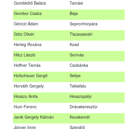
Gombkötő Balázs
Tamási
Gfellner Péter Zsolt
Szentgál
Gombor Csaba
Baja
Glacz Róbert
Kiskorpád
Gönczi Ádám
Sopronhorpács
Golubics Krisztián
Kővágótöttös
Götz Olivér
Tiszavasvári
Gombkötő Balázs
Tamási
Herteg Roxána
Kosd
Gombor Csaba
Baja
Hilcz László
Sormás
Gönczi Ádám
Sopronhorpács
Hoffner Tamás
Csobánka
Götz Olivér
Tiszavasvári
Hofscheuer Gergő
Sellye
Herteg Roxána
Kosd
Horváth Gergely
Teklafalu
Hilcz László
Sormás
Hosszu Anita
Hosszúpályi
Hoffner Tamás
Csobánka
Hum Ferenc
Drávakeresztúr
Hofscheuer Gergő
Sellye
Janik Gergely Kálmán
Kecskemét
Horváth Gergely
Teklafalu
Jónyer Imre
Szendrő