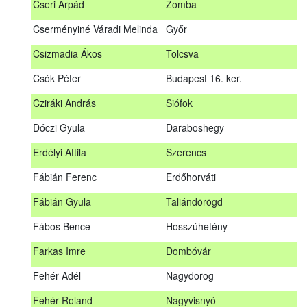
Cseri Árpád
Zomba
Bődy Miklós
Balogunyom
Cserményiné Váradi Melinda
Győr
Bús Ákos
Hőgyész
Csizmadia Ákos
Tolcsva
Czémán Péter
Visegrád
Csók Péter
Budapest 16. ker.
Cziráki András
Barcs
Cziráki András
Siófok
Csáki Mihály
Cigánd
Dóczi Gyula
Daraboshegy
Cseri Árpád
Zomba
Erdélyi Attila
Szerencs
Cserményiné Váradi Melinda
Győr
Fábián Ferenc
Erdőhorváti
Csizmadia Ákos
Tolcsva
Fábián Gyula
Taliándörögd
Csók Péter
Budapest 16. ker.
Fábos Bence
Hosszúhetény
Dóczi Gyula
Daraboshegy
Farkas Imre
Dombóvár
Erdélyi Attila
Szerencs
Fehér Adél
Nagydorog
Fábián Ferenc
Erdőhorváti
Fehér Roland
Nagyvisnyó