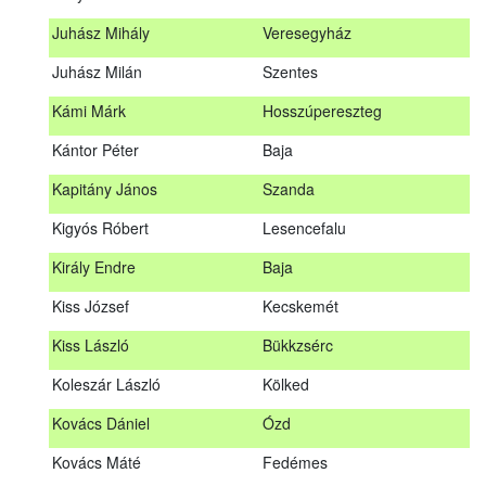
Hosszu Anita
Hosszúpályi
Juhász Mihály
Veresegyház
Hum Ferenc
Drávakeresztúr
Juhász Milán
Szentes
Janik Gergely Kálmán
Kecskemét
Kámi Márk
Hosszúpereszteg
Jónyer Imre
Szendrő
Kántor Péter
Baja
Juhász Mihály
Veresegyház
Kapitány János
Szanda
Juhász Milán
Szentes
Kigyós Róbert
Lesencefalu
Kámi Márk
Hosszúpereszteg
Király Endre
Baja
Kántor Péter
Baja
Kiss József
Kecskemét
Kapitány János
Szanda
Kiss László
Bükkzsérc
Kigyós Róbert
Lesencefalu
Koleszár László
Kölked
Király Endre
Baja
Kovács Dániel
Ózd
Kiss József
Kecskemét
Kovács Máté
Fedémes
Kiss László
Bükkzsérc