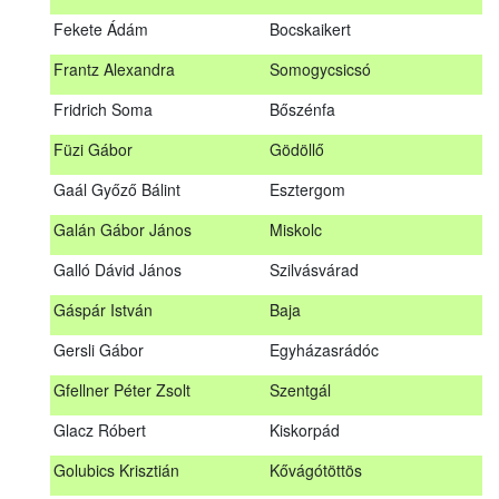
Fábián Gyula
Taliándörögd
Fekete Ádám
Bocskaikert
Fábos Bence
Hosszúhetény
Frantz Alexandra
Somogycsicsó
Farkas Imre
Dombóvár
Fridrich Soma
Bőszénfa
Fehér Adél
Nagydorog
Füzi Gábor
Gödöllő
Fehér Roland
Nagyvisnyó
Gaál Győző Bálint
Esztergom
Fekete Ádám
Bocskaikert
Galán Gábor János
Miskolc
Frantz Alexandra
Somogycsicsó
Galló Dávid János
Szilvásvárad
Füzi Gábor
Gödöllő
Gáspár István
Baja
Gaál Győző Bálint
Esztergom
Gersli Gábor
Egyházasrádóc
Galán Gábor János
Miskolc
Gfellner Péter Zsolt
Szentgál
Galló Dávid János
Szilvásvárad
Glacz Róbert
Kiskorpád
Gáspár István
Baja
Golubics Krisztián
Kővágótöttös
Gersli Gábor
Egyházasrádóc