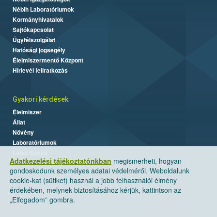
Nébih Laboratóriumok
Kormányhivatalok
Sajtókapcsolat
Ügyfélszolgálat
Hatósági jogsegély
Élelmiszermentő Központ
Hírlevél feliratkozás
Gyakori kérdések
Élelmiszer
Állat
Növény
Laboratóriumok
Labor/Egyéb
Adatkezelési tájékoztatónkban
megismerheti, hogyan
gondoskodunk személyes adatai védelméről. Weboldalunk
cookie-kat (sütiket) használ a jobb felhasználói élmény
érdekében, melynek biztosításához kérjük, kattintson az
„Elfogadom” gombra.