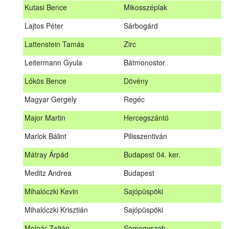
Kutasi Bence
Mikosszéplak
Koleszár László
Kölked
Lajtos Péter
Sárbogárd
Kovács Dániel
Ózd
Lattenstein Tamás
Zirc
Kovács Máté
Fedémes
Leitermann Gyula
Bátmonostor
Kutasi Bence
Mikosszéplak
Lőkös Bence
Dövény
Lajtos Péter
Sárbogárd
Magyar Gergely
Regéc
Lattenstein Tamás
Zirc
Major Martin
Hercegszántó
Leitermann Gyula
Bátmonostor
Marlok Bálint
Pilisszentiván
Lőkös Bence
Dövény
Mátray Árpád
Budapest 04. ker.
Magyar Gergely
Regéc
Meditz Andrea
Budapest
Major Martin
Hercegszántó
Mihalóczki Kevin
Sajópüspöki
Marlok Bálint
Pilisszentiván
Mihalóczki Krisztián
Sajópüspöki
Mátray Árpád
Budapest 04. ker.
Molnár Zoltán
Somogyszob