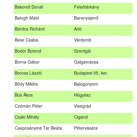
megrendezett erdészeti szakszemélyzeti vizsgát sikeresen
Bakondi Donát
Felsőtárkány
teljesítők névsorát.
A sikeres vizsgáról szóló tanúsítványt postán küldjük meg. A
Balogh Máté
Baranyajenő
sikertelen vizsgázókat levélben értesítjük.
Bárdos Richárd
Arló
Szakszemély neve
Helység
Bese Csaba
Várdomb
Asztalos Lajos
Andornaktálya
Bodor Botond
Szentgál
B. Kis Gábor
Tiszanána
Borna Gábor
Galgamácsa
Bagi Adrián
Almamellék
Boross László
Budapest 05. ker.
Bakondi Donát
Felsőtárkány
Bődy Miklós
Balogunyom
Balogh Máté
Baranyajenő
Bús Ákos
Hőgyész
Bárdos Richárd
Arló
Czémán Péter
Visegrád
Bese Csaba
Várdomb
Csáki Mihály
Cigánd
Bodor Botond
Szentgál
Csepcsányiné Tar Beáta
Pétervására
Boross László
Budapest 05. ker.