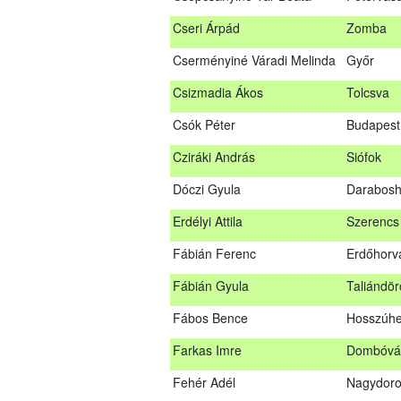
Bús Ákos
Hőgyész
Cseri Árpád
Zomba
Czémán Péter
Visegrád
Cserményiné Váradi Melinda
Győr
Cziráki András
Barcs
Csizmadia Ákos
Tolcsva
Csáki Mihály
Cigánd
Csók Péter
Budapest 
Cseri Árpád
Zomba
Cziráki András
Siófok
Cserményiné Váradi Melinda
Győr
Dóczi Gyula
Darabos
Csizmadia Ákos
Tolcsva
Erdélyi Attila
Szerencs
Csók Péter
Budapest
Fábián Ferenc
Erdőhorvá
Dóczi Gyula
Darabos
Fábián Gyula
Taliándö
Erdélyi Attila
Szerenc
Fábos Bence
Hosszúhe
Fábián Ferenc
Erdőhorv
Farkas Imre
Dombóvá
Fábián Gyula
Taliándö
Fehér Adél
Nagydor
Fábos Bence
Hosszúh