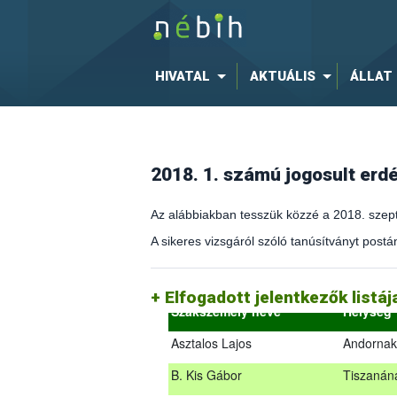
HIVATAL
AKTUÁLIS
ÁLLAT
2018. 1. számú jogosult er
Az alábbiakban tesszük közzé a 2018. szept
A sikeres vizsgáról szóló tanúsítványt postán
(az erdőgazdálkodást és az erdészeti sza
2018.09.18. – 2018.09.19.
Elfogadott jelentkezők listá
Szakszemély neve
Helység
Asztalos Lajos
Andornak
B. Kis Gábor
Tiszanán
Az alábbiakban tesszük közzé a 2018. sz