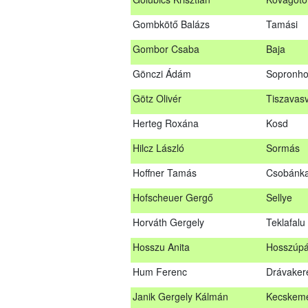
Glacz Róbert
Kiskorpá
Gombkötő Balázs
Tamási
Golubics Krisztián
Kővágótö
Gombor Csaba
Baja
Gombkötő Balázs
Tamási
Gönczi Ádám
Sopronho
Gombor Csaba
Baja
Götz Olivér
Tiszavasv
Gönczi Ádám
Sopronh
Herteg Roxána
Kosd
Götz Olivér
Tiszavas
Hilcz László
Sormás
Herteg Roxána
Kosd
Hoffner Tamás
Csobánk
Hilcz László
Sormás
Hofscheuer Gergő
Sellye
Hoffner Tamás
Csobánk
Horváth Gergely
Teklafalu
Hofscheuer Gergő
Sellye
Hosszu Anita
Hosszúpá
Horváth Gergely
Teklafalu
Hum Ferenc
Drávaker
Hosszu Anita
Hosszúpá
Janik Gergely Kálmán
Kecskem
Hum Ferenc
Drávaker