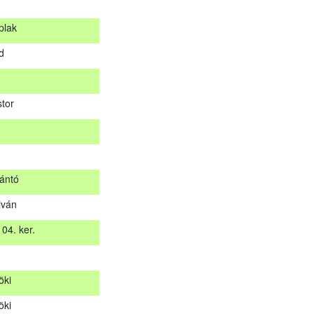
plak
s
d
plak
rd
tor
stor
ántó
iván
zántó
04. ker.
tiván
 04. ker.
öki
t
öki
öki