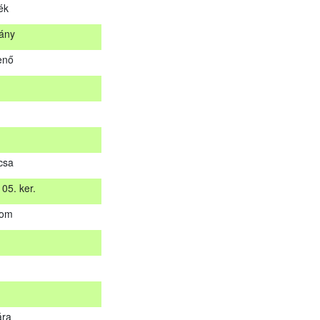
ék
stán küldjük meg. A sikertelen vizsgázókat levélben értesítjük.
ány
Helység
enő
tálya
na
lék
kány
csa
jenő
05. ker.
yom
 05. ker.
yom
ára