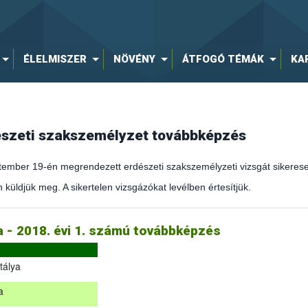
ÉLELMISZER
NÖVÉNY
ÁTFOGÓ TÉMÁK
KA
dészeti szakszemélyzet továbbképzés
ember 19-én megrendezett erdészeti szakszemélyzeti vizsgát sikeresen
 küldjük meg. A sikertelen vizsgázókat levélben értesítjük.
kirányítást érintő hatályos jogszabályokról és azok alkalmazásáról sz
ja - 2018. évi 1. számú továbbképzés
tálya
a
eptember 19-én megrendezett erdészeti szakszemélyzeti vizsgát sikere