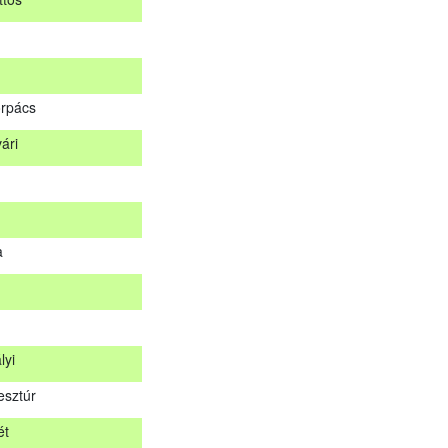
d
ttös
rpács
ári
orpács
vári
a
a
lyi
esztúr
lyi
ét
esztúr