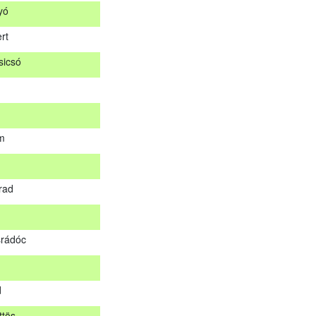
yó
ár
rt
og
icsó
nyó
ert
sicsó
m
om
rad
árad
rádóc
srádóc
d
ttös