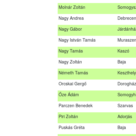
Molnár Zoltán
Somogys
Mihalóczki Krisztián
Sajópüsp
Nagy Andrea
Debrece
Molnár Zoltán
Somogys
Nagy Gábor
Járdánhá
Nagy Andrea
Debrece
Nagy István Tamás
Murasze
Nagy Gábor
Járdánh
Nagy Tamás
Kaszó
Nagy István Tamás
Murasze
Nagy Zoltán
Baja
Nagy Tamás
Kaszó
Németh Tamás
Keszthely
Nagy Zoltán
Baja
Orcskai Gergő
Doroghá
Nárai István
Sárvár
Őze Ádám
Somogyh
Németh Tamás
Keszthel
Parczen Benedek
Szarvas
Orcskai Gergő
Doroghá
Piri Zoltán
Adorjás
Őze Ádám
Somogyh
Puskás Gréta
Baja
Parczen Benedek
Szarvas