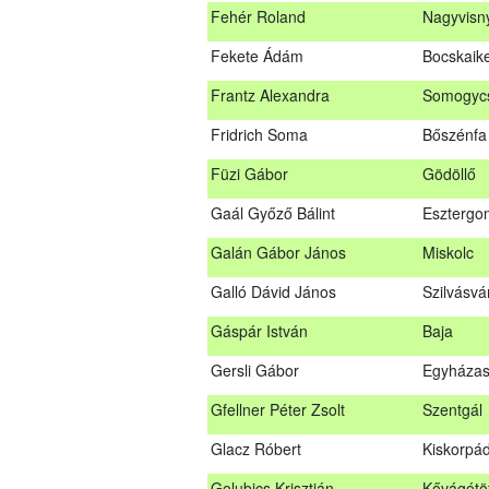
Fehér Roland
Nagyvisn
Farkas Imre
Dombóv
Fekete Ádám
Bocskaike
Fehér Adél
Nagydor
Frantz Alexandra
Somogycs
Fehér Roland
Nagyvis
Fridrich Soma
Bőszénfa
Fekete Ádám
Bocskaik
Füzi Gábor
Gödöllő
Frantz Alexandra
Somogyc
Gaál Győző Bálint
Esztergo
Füzi Gábor
Gödöllő
Galán Gábor János
Miskolc
Gaál Győző Bálint
Eszterg
Galló Dávid János
Szilvásvá
Galán Gábor János
Miskolc
Gáspár István
Baja
Galló Dávid János
Szilvásv
Gersli Gábor
Egyházas
Gáspár István
Baja
Gfellner Péter Zsolt
Szentgál
Gersli Gábor
Egyháza
Glacz Róbert
Kiskorpá
Gfellner Péter Zsolt
Szentgál
Golubics Krisztián
Kővágótö