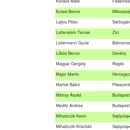
Kovács Máté
Fedémes
Kovács Dániel
Ózd
Kutasi Bence
Mikosszé
Kovács Máté
Fedéme
Lajtos Péter
Sárbogár
Kutasi Bence
Mikosszé
Lattenstein Tamás
Zirc
Lajtos Péter
Sárbogá
Leitermann Gyula
Bátmonos
Lattenstein Tamás
Zirc
Lőkös Bence
Dövény
Leitermann Gyula
Bátmono
Magyar Gergely
Regéc
Lőkös Bence
Dövény
Major Martin
Hercegsz
Magyar Gergely
Regéc
Marlok Bálint
Pilisszent
Major Martin
Hercegs
Mátray Árpád
Budapest 
Marlok Bálint
Pilisszen
Meditz Andrea
Budapest
Mátray Árpád
Budapest
Mihalóczki Kevin
Sajópüsp
Meditz Andrea
Budapes
Mihalóczki Krisztián
Sajópüsp
Mihalóczki Kevin
Sajópüsp