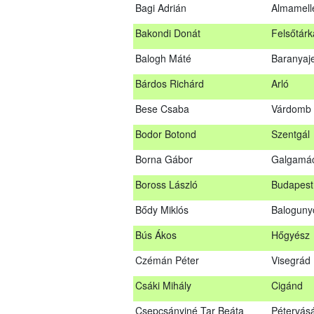
Bagi Adrián
Almamell
A sikeres vizsgáról szóló tanúsítványt po
Bakondi Donát
Felsőtárk
Szakszemély neve
Balogh Máté
Baranyaj
Asztalos Lajos
Andornak
Bárdos Richárd
Arló
B. Kis Gábor
Tiszaná
Bese Csaba
Várdomb
Bagi Adrián
Almamel
Bodor Botond
Szentgál
Bakondi Donát
Felsőtár
Borna Gábor
Galgamá
Balogh Máté
Baranya
Boross László
Budapest 
Bárdos Richárd
Arló
Bődy Miklós
Balogun
Bese Csaba
Várdomb
Bús Ákos
Hőgyész
Bodor Botond
Szentgál
Czémán Péter
Visegrád
Boross László
Budapest
Csáki Mihály
Cigánd
Bődy Miklós
Balogun
Csepcsányiné Tar Beáta
Pétervás