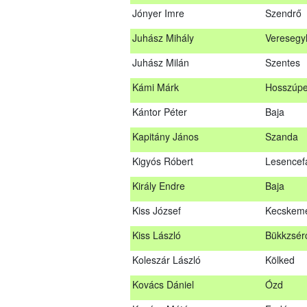
Jónyer Imre
Szendrő
Janik Gergely Kálmán
Kecskem
Juhász Mihály
Veresegy
Jónyer Imre
Szendrő
Juhász Milán
Szentes
Juhász Mihály
Vereseg
Kámi Márk
Hosszúpe
Juhász Milán
Szentes
Kántor Péter
Baja
Kámi Márk
Hosszúp
Kapitány János
Szanda
Kántor Péter
Baja
Kigyós Róbert
Lesencef
Kapitány János
Szanda
Király Endre
Baja
Kigyós Róbert
Lesencef
Kiss József
Kecskem
Király Endre
Baja
Kiss László
Bükkzsér
Kiss József
Kecskem
Koleszár László
Kölked
Kiss László
Bükkzsé
Kovács Dániel
Ózd
Koleszár László
Kölked