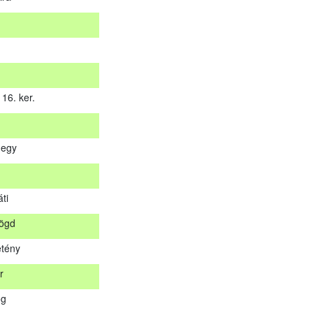
16. ker.
hegy
 16. ker.
ti
hegy
rögd
s
tény
áti
r
rögd
og
etény