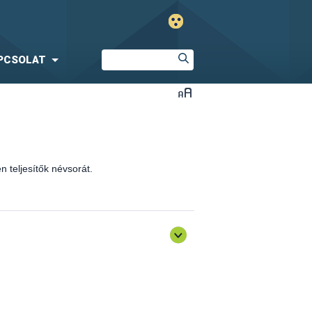
PCSOLAT
 teljesítők névsorát.
óló általános továbbképzés)
sen teljesítők névsorát.