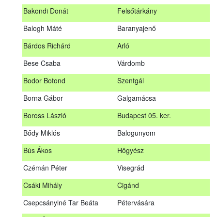
megrendezett erdészeti szakszemélyzeti vizsgát sikeresen
Bakondi Donát
Felsőtárkány
teljesítők névsorát.
A sikeres vizsgáról szóló tanúsítványt postán küldjük meg. A
Balogh Máté
Baranyajenő
sikertelen vizsgázókat levélben értesítjük.
Bárdos Richárd
Arló
Szakszemély neve
Helység
Bese Csaba
Várdomb
Asztalos Lajos
Andornaktálya
Bodor Botond
Szentgál
B. Kis Gábor
Tiszanána
Borna Gábor
Galgamácsa
Bagi Adrián
Almamellék
Boross László
Budapest 05. ker.
Bakondi Donát
Felsőtárkány
Bődy Miklós
Balogunyom
Balogh Máté
Baranyajenő
Bús Ákos
Hőgyész
Bárdos Richárd
Arló
Czémán Péter
Visegrád
Bese Csaba
Várdomb
Csáki Mihály
Cigánd
Bodor Botond
Szentgál
Csepcsányiné Tar Beáta
Pétervására
Boross László
Budapest 05. ker.