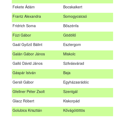
Fábián Gyula
Taliándörögd
Fekete Ádám
Bocskaikert
Fábos Bence
Hosszúhetény
Frantz Alexandra
Somogycsicsó
Farkas Imre
Dombóvár
Fridrich Soma
Bőszénfa
Fehér Adél
Nagydorog
Füzi Gábor
Gödöllő
Fehér Roland
Nagyvisnyó
Gaál Győző Bálint
Esztergom
Fekete Ádám
Bocskaikert
Galán Gábor János
Miskolc
Frantz Alexandra
Somogycsicsó
Galló Dávid János
Szilvásvárad
Füzi Gábor
Gödöllő
Gáspár István
Baja
Gaál Győző Bálint
Esztergom
Gersli Gábor
Egyházasrádóc
Galán Gábor János
Miskolc
Gfellner Péter Zsolt
Szentgál
Galló Dávid János
Szilvásvárad
Glacz Róbert
Kiskorpád
Gáspár István
Baja
Golubics Krisztián
Kővágótöttös
Gersli Gábor
Egyházasrádóc