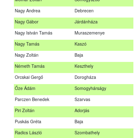
Meditz Andrea
Budapest
Nagy Andrea
Debrecen
Mihalóczki Kevin
Sajópüspöki
Nagy Gábor
Járdánháza
Mihalóczki Krisztián
Sajópüspöki
Nagy István Tamás
Muraszemenye
Molnár Zoltán
Somogyszob
Nagy Tamás
Kaszó
Nagy Andrea
Debrecen
Nagy Zoltán
Baja
Nagy Gábor
Járdánháza
Németh Tamás
Keszthely
Nagy István Tamás
Muraszemenye
Orcskai Gergő
Dorogháza
Nagy Tamás
Kaszó
Őze Ádám
Somogyhárságy
Nagy Zoltán
Baja
Parczen Benedek
Szarvas
Nárai István
Sárvár
A továbbképzés vizsgával zárul!
Piri Zoltán
Adorjás
Németh Tamás
Keszthely
Jelentkezés, lemondás
Puskás Gréta
Baja
Orcskai Gergő
Dorogháza
Jelentkezni a továbbképzésre kizárólag a Nébih honlapján
Radics László
Szombathely
elhelyezett űrlapon lehet. A jelentkezés elfogadásáról
Őze Ádám
Somogyhárságy