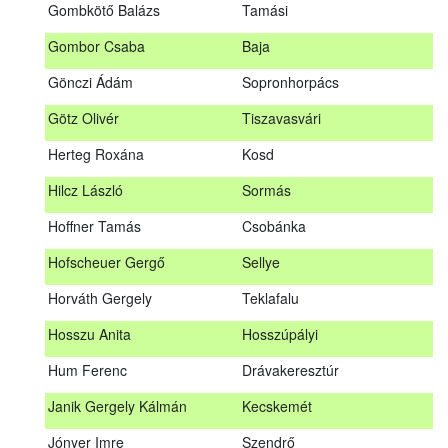
Gombkötő Balázs
Tamási
Gfellner Péter Zsolt
Szentgál
Gombor Csaba
Baja
Glacz Róbert
Kiskorpád
Gönczi Ádám
Sopronhorpács
Golubics Krisztián
Kővágótöttös
Götz Olivér
Tiszavasvári
Gombkötő Balázs
Tamási
Herteg Roxána
Kosd
Gombor Csaba
Baja
Hilcz László
Sormás
Gönczi Ádám
Sopronhorpács
Hoffner Tamás
Csobánka
Götz Olivér
Tiszavasvári
Hofscheuer Gergő
Sellye
Herteg Roxána
Kosd
Horváth Gergely
Teklafalu
Hilcz László
Sormás
Hosszu Anita
Hosszúpályi
Hoffner Tamás
Csobánka
Hum Ferenc
Drávakeresztúr
Hofscheuer Gergő
Sellye
Janik Gergely Kálmán
Kecskemét
Horváth Gergely
Teklafalu
Jónyer Imre
Szendrő