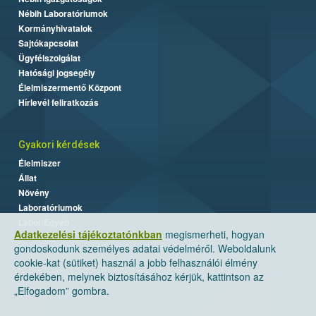
Nébih Laboratóriumok
Kormányhivatalok
Sajtókapcsolat
Ügyfélszolgálat
Hatósági jogsegély
Élelmiszermentő Központ
Hírlevél feliratkozás
Gyakori kérdések
Élelmiszer
Állat
Növény
Laboratóriumok
Labor/Egyéb
Adatkezelési tájékoztatónkban
megismerheti, hogyan
gondoskodunk személyes adatai védelméről. Weboldalunk
cookie-kat (sütiket) használ a jobb felhasználói élmény
érdekében, melynek biztosításához kérjük, kattintson az
„Elfogadom” gombra.