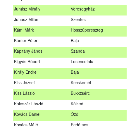
Hosszu Anita
Hosszúpályi
Juhász Mihály
Veresegyház
Hum Ferenc
Drávakeresztúr
Juhász Milán
Szentes
Janik Gergely Kálmán
Kecskemét
Kámi Márk
Hosszúpereszteg
Jónyer Imre
Szendrő
Kántor Péter
Baja
Juhász Mihály
Veresegyház
Kapitány János
Szanda
Juhász Milán
Szentes
Kigyós Róbert
Lesencefalu
Kámi Márk
Hosszúpereszteg
Király Endre
Baja
Kántor Péter
Baja
Kiss József
Kecskemét
Kapitány János
Szanda
Kiss László
Bükkzsérc
Kigyós Róbert
Lesencefalu
Koleszár László
Kölked
Király Endre
Baja
Kovács Dániel
Ózd
Kiss József
Kecskemét
Kovács Máté
Fedémes
Kiss László
Bükkzsérc