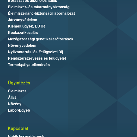
Borászat és alkoholos italok
Élelmiszer- és takarmánybiztonság
Élelmiszerlánc-biztonsági laborhálózat
Járványvédelem
Kiemelt ügyek, EUTR
Kockázatkezelés
Mezőgazdasági genetikai erőforrások
Növényvédelem
Nyilvántartási és Felügyeleti Díj
Rendszerszervezés és felügyelet
Termékpálya-ellenőrzés
Ügyintézés
Élelmiszer
Állat
Növény
Labor/Egyéb
Kapcsolat
Nébih Igazgatóságok