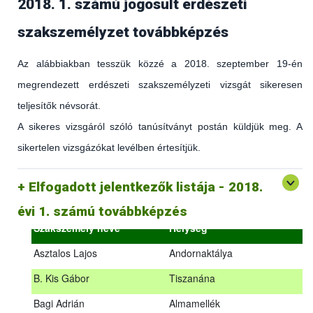
2018. 1. számú jogosult erdészeti
szakszemélyzet továbbképzés
Az alábbiakban tesszük közzé a 2018. szeptember 19-én
megrendezett erdészeti szakszemélyzeti vizsgát sikeresen
teljesítők névsorát.
A sikeres vizsgáról szóló tanúsítványt postán küldjük meg. A
sikertelen vizsgázókat levélben értesítjük.
(az erdőgazdálkodást és az erdészeti szakirányítást érintő
hatályos jogszabályokról és azok alkalmazásáról szóló
általános továbbképzés)
Elfogadott jelentkezők listája - 2018.
2018.09.18. – 2018.09.19.
évi 1. számú továbbképzés
Szakszemély neve
Helység
Asztalos Lajos
Andornaktálya
B. Kis Gábor
Tiszanána
Az alábbiakban tesszük közzé a 2018. szeptember 19-én
Bagi Adrián
Almamellék