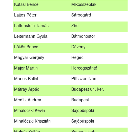
Kutasi Bence
Mikosszéplak
Koleszár László
Kölked
Lajtos Péter
Sárbogárd
Kovács Dániel
Ózd
Lattenstein Tamás
Zirc
Kovács Máté
Fedémes
Leitermann Gyula
Bátmonostor
Kutasi Bence
Mikosszéplak
Lőkös Bence
Dövény
Lajtos Péter
Sárbogárd
Magyar Gergely
Regéc
Lattenstein Tamás
Zirc
Major Martin
Hercegszántó
Leitermann Gyula
Bátmonostor
Marlok Bálint
Pilisszentiván
Lőkös Bence
Dövény
Mátray Árpád
Budapest 04. ker.
Magyar Gergely
Regéc
Meditz Andrea
Budapest
Major Martin
Hercegszántó
Mihalóczki Kevin
Sajópüspöki
Marlok Bálint
Pilisszentiván
Mihalóczki Krisztián
Sajópüspöki
Mátray Árpád
Budapest 04. ker.
Molnár Zoltán
Somogyszob