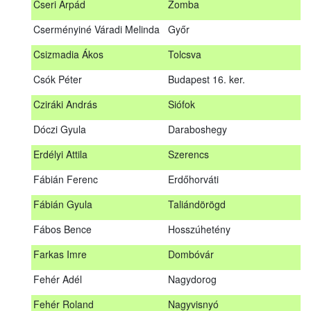
Cseri Árpád
Zomba
Bődy Miklós
Balogunyom
Cserményiné Váradi Melinda
Győr
Bús Ákos
Hőgyész
Csizmadia Ákos
Tolcsva
Czémán Péter
Visegrád
Csók Péter
Budapest 16. ker.
Cziráki András
Barcs
Cziráki András
Siófok
Csáki Mihály
Cigánd
Dóczi Gyula
Daraboshegy
Cseri Árpád
Zomba
Erdélyi Attila
Szerencs
Cserményiné Váradi Melinda
Győr
Fábián Ferenc
Erdőhorváti
Csizmadia Ákos
Tolcsva
Fábián Gyula
Taliándörögd
Csók Péter
Budapest 16. ker.
Fábos Bence
Hosszúhetény
Dóczi Gyula
Daraboshegy
Farkas Imre
Dombóvár
Erdélyi Attila
Szerencs
Fehér Adél
Nagydorog
Fábián Ferenc
Erdőhorváti
Fehér Roland
Nagyvisnyó