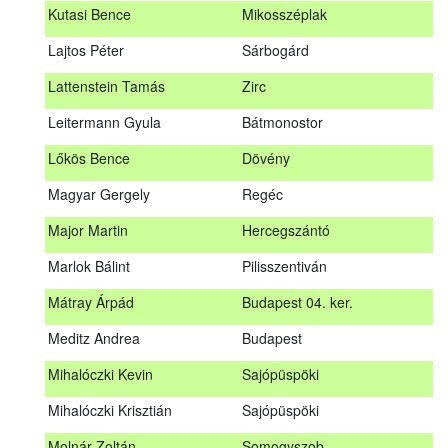
Kutasi Bence
Mikosszéplak
Koleszár László
Kölked
Lajtos Péter
Sárbogárd
Kovács Dániel
Ózd
Lattenstein Tamás
Zirc
Kovács Máté
Fedémes
Leitermann Gyula
Bátmonostor
Kutasi Bence
Mikosszéplak
Lőkös Bence
Dövény
Lajtos Péter
Sárbogárd
Magyar Gergely
Regéc
Lattenstein Tamás
Zirc
Major Martin
Hercegszántó
Leitermann Gyula
Bátmonostor
Marlok Bálint
Pilisszentiván
Lőkös Bence
Dövény
Mátray Árpád
Budapest 04. ker.
Magyar Gergely
Regéc
Meditz Andrea
Budapest
Major Martin
Hercegszántó
Mihalóczki Kevin
Sajópüspöki
Marlok Bálint
Pilisszentiván
Mihalóczki Krisztián
Sajópüspöki
Mátray Árpád
Budapest 04. ker.
Molnár Zoltán
Somogyszob