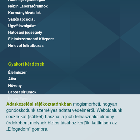
Nébih Laboratóriumok
Kormányhivatalok
Sajtókapcsolat
Ügyfélszolgálat
Hatósági jogsegély
Élelmiszermentő Központ
Hírlevél feliratkozás
Gyakori kérdések
Élelmiszer
Állat
Növény
Laboratóriumok
Labor/Egyéb
Adatkezelési tájékoztatónkban
megismerheti, hogyan
gondoskodunk személyes adatai védelméről. Weboldalunk
cookie-kat (sütiket) használ a jobb felhasználói élmény
érdekében, melynek biztosításához kérjük, kattintson az
„Elfogadom” gombra.