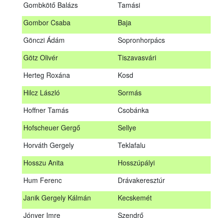
Gombkötő Balázs
Tamási
Gfellner Péter Zsolt
Szentgál
Gombor Csaba
Baja
Glacz Róbert
Kiskorpád
Gönczi Ádám
Sopronhorpács
Golubics Krisztián
Kővágótöttös
Götz Olivér
Tiszavasvári
Gombkötő Balázs
Tamási
Herteg Roxána
Kosd
Gombor Csaba
Baja
Hilcz László
Sormás
Gönczi Ádám
Sopronhorpács
Hoffner Tamás
Csobánka
Götz Olivér
Tiszavasvári
Hofscheuer Gergő
Sellye
Herteg Roxána
Kosd
Horváth Gergely
Teklafalu
Hilcz László
Sormás
Hosszu Anita
Hosszúpályi
Hoffner Tamás
Csobánka
Hum Ferenc
Drávakeresztúr
Hofscheuer Gergő
Sellye
Janik Gergely Kálmán
Kecskemét
Horváth Gergely
Teklafalu
Jónyer Imre
Szendrő