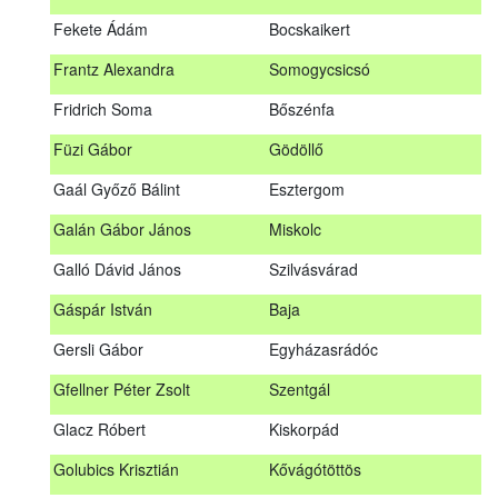
Fábián Gyula
Taliándörögd
Fekete Ádám
Bocskaikert
Fábos Bence
Hosszúhetény
Frantz Alexandra
Somogycsicsó
Farkas Imre
Dombóvár
Fridrich Soma
Bőszénfa
Fehér Adél
Nagydorog
Füzi Gábor
Gödöllő
Fehér Roland
Nagyvisnyó
Gaál Győző Bálint
Esztergom
Fekete Ádám
Bocskaikert
Galán Gábor János
Miskolc
Frantz Alexandra
Somogycsicsó
Galló Dávid János
Szilvásvárad
Füzi Gábor
Gödöllő
Gáspár István
Baja
Gaál Győző Bálint
Esztergom
Gersli Gábor
Egyházasrádóc
Galán Gábor János
Miskolc
Gfellner Péter Zsolt
Szentgál
Galló Dávid János
Szilvásvárad
Glacz Róbert
Kiskorpád
Gáspár István
Baja
Golubics Krisztián
Kővágótöttös
Gersli Gábor
Egyházasrádóc