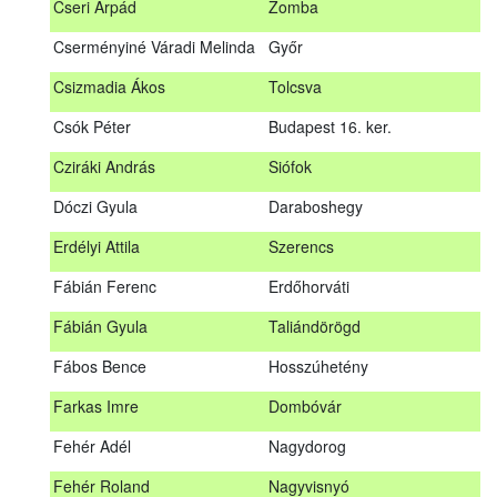
Cseri Árpád
Zomba
Bődy Miklós
Balogunyom
Cserményiné Váradi Melinda
Győr
Bús Ákos
Hőgyész
Csizmadia Ákos
Tolcsva
Czémán Péter
Visegrád
Csók Péter
Budapest 16. ker.
Cziráki András
Barcs
Cziráki András
Siófok
Csáki Mihály
Cigánd
Dóczi Gyula
Daraboshegy
Cseri Árpád
Zomba
Erdélyi Attila
Szerencs
Cserményiné Váradi Melinda
Győr
Fábián Ferenc
Erdőhorváti
Csizmadia Ákos
Tolcsva
Fábián Gyula
Taliándörögd
Csók Péter
Budapest 16. ker.
Fábos Bence
Hosszúhetény
Dóczi Gyula
Daraboshegy
Farkas Imre
Dombóvár
Erdélyi Attila
Szerencs
Fehér Adél
Nagydorog
Fábián Ferenc
Erdőhorváti
Fehér Roland
Nagyvisnyó