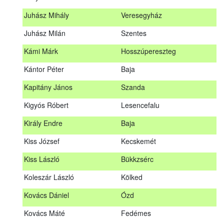
Hosszu Anita
Hosszúpályi
Juhász Mihály
Veresegyház
Hum Ferenc
Drávakeresztúr
Juhász Milán
Szentes
Janik Gergely Kálmán
Kecskemét
Kámi Márk
Hosszúpereszteg
Jónyer Imre
Szendrő
Kántor Péter
Baja
Juhász Mihály
Veresegyház
Kapitány János
Szanda
Juhász Milán
Szentes
Kigyós Róbert
Lesencefalu
Kámi Márk
Hosszúpereszteg
Király Endre
Baja
Kántor Péter
Baja
Kiss József
Kecskemét
Kapitány János
Szanda
Kiss László
Bükkzsérc
Kigyós Róbert
Lesencefalu
Koleszár László
Kölked
Király Endre
Baja
Kovács Dániel
Ózd
Kiss József
Kecskemét
Kovács Máté
Fedémes
Kiss László
Bükkzsérc