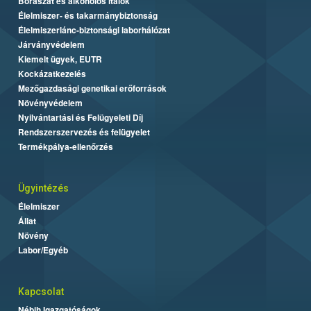
Borászat és alkoholos italok
Élelmiszer- és takarmánybiztonság
Élelmiszerlánc-biztonsági laborhálózat
Járványvédelem
Kiemelt ügyek, EUTR
Kockázatkezelés
Mezőgazdasági genetikai erőforrások
Növényvédelem
Nyilvántartási és Felügyeleti Díj
Rendszerszervezés és felügyelet
Termékpálya-ellenőrzés
Ügyintézés
Élelmiszer
Állat
Növény
Labor/Egyéb
Kapcsolat
Nébih Igazgatóságok