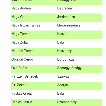
Meditz Andrea
Budapest
Nagy Andrea
Debrecen
Mihalóczki Kevin
Sajópüspöki
Nagy Gábor
Járdánháza
Mihalóczki Krisztián
Sajópüspöki
Nagy István Tamás
Muraszemenye
Molnár Zoltán
Somogyszob
Nagy Tamás
Kaszó
Nagy Andrea
Debrecen
Nagy Zoltán
Baja
Nagy Gábor
Járdánháza
Németh Tamás
Keszthely
Nagy István Tamás
Muraszemenye
Orcskai Gergő
Dorogháza
Nagy Tamás
Kaszó
Őze Ádám
Somogyhárságy
Nagy Zoltán
Baja
Parczen Benedek
Szarvas
Nárai István
Sárvár
A továbbképzés vizsgával zárul!
Piri Zoltán
Adorjás
Németh Tamás
Keszthely
Jelentkezés, lemondás
Puskás Gréta
Baja
Orcskai Gergő
Dorogháza
Jelentkezni a továbbképzésre kizárólag a Nébih honlapján
Radics László
Szombathely
elhelyezett űrlapon lehet. A jelentkezés elfogadásáról
Őze Ádám
Somogyhárságy