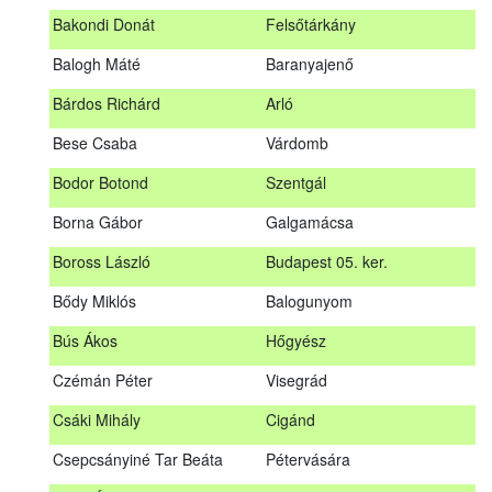
megrendezett erdészeti szakszemélyzeti vizsgát sikeresen
Bakondi Donát
Felsőtárkány
teljesítők névsorát.
A sikeres vizsgáról szóló tanúsítványt postán küldjük meg. A
Balogh Máté
Baranyajenő
sikertelen vizsgázókat levélben értesítjük.
Bárdos Richárd
Arló
Szakszemély neve
Helység
Bese Csaba
Várdomb
Asztalos Lajos
Andornaktálya
Bodor Botond
Szentgál
B. Kis Gábor
Tiszanána
Borna Gábor
Galgamácsa
Bagi Adrián
Almamellék
Boross László
Budapest 05. ker.
Bakondi Donát
Felsőtárkány
Bődy Miklós
Balogunyom
Balogh Máté
Baranyajenő
Bús Ákos
Hőgyész
Bárdos Richárd
Arló
Czémán Péter
Visegrád
Bese Csaba
Várdomb
Csáki Mihály
Cigánd
Bodor Botond
Szentgál
Csepcsányiné Tar Beáta
Pétervására
Boross László
Budapest 05. ker.