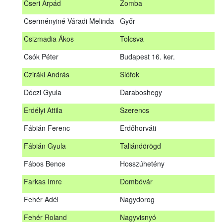
Cseri Árpád
Zomba
Bődy Miklós
Balogunyom
Cserményiné Váradi Melinda
Győr
Bús Ákos
Hőgyész
Csizmadia Ákos
Tolcsva
Czémán Péter
Visegrád
Csók Péter
Budapest 16. ker.
Cziráki András
Barcs
Cziráki András
Siófok
Csáki Mihály
Cigánd
Dóczi Gyula
Daraboshegy
Cseri Árpád
Zomba
Erdélyi Attila
Szerencs
Cserményiné Váradi Melinda
Győr
Fábián Ferenc
Erdőhorváti
Csizmadia Ákos
Tolcsva
Fábián Gyula
Taliándörögd
Csók Péter
Budapest 16. ker.
Fábos Bence
Hosszúhetény
Dóczi Gyula
Daraboshegy
Farkas Imre
Dombóvár
Erdélyi Attila
Szerencs
Fehér Adél
Nagydorog
Fábián Ferenc
Erdőhorváti
Fehér Roland
Nagyvisnyó