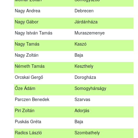
Meditz Andrea
Budapest
Nagy Andrea
Debrecen
Mihalóczki Kevin
Sajópüspöki
Nagy Gábor
Járdánháza
Mihalóczki Krisztián
Sajópüspöki
Nagy István Tamás
Muraszemenye
Molnár Zoltán
Somogyszob
Nagy Tamás
Kaszó
Nagy Andrea
Debrecen
Nagy Zoltán
Baja
Nagy Gábor
Járdánháza
Németh Tamás
Keszthely
Nagy István Tamás
Muraszemenye
Orcskai Gergő
Dorogháza
Nagy Tamás
Kaszó
Őze Ádám
Somogyhárságy
Nagy Zoltán
Baja
Parczen Benedek
Szarvas
Nárai István
Sárvár
A továbbképzés vizsgával zárul!
Piri Zoltán
Adorjás
Németh Tamás
Keszthely
Jelentkezés, lemondás
Puskás Gréta
Baja
Orcskai Gergő
Dorogháza
Jelentkezni a továbbképzésre kizárólag a Nébih honlapján
Radics László
Szombathely
elhelyezett űrlapon lehet. A jelentkezés elfogadásáról
Őze Ádám
Somogyhárságy