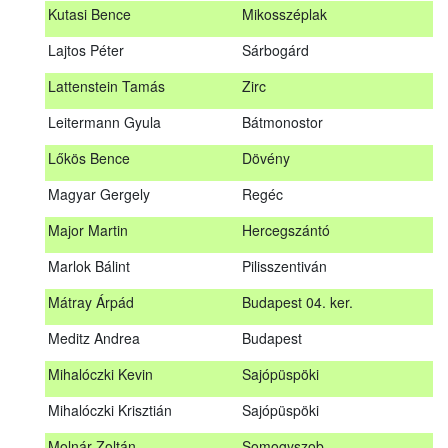
Kutasi Bence
Mikosszéplak
Koleszár László
Kölked
Lajtos Péter
Sárbogárd
Kovács Dániel
Ózd
Lattenstein Tamás
Zirc
Kovács Máté
Fedémes
Leitermann Gyula
Bátmonostor
Kutasi Bence
Mikosszéplak
Lőkös Bence
Dövény
Lajtos Péter
Sárbogárd
Magyar Gergely
Regéc
Lattenstein Tamás
Zirc
Major Martin
Hercegszántó
Leitermann Gyula
Bátmonostor
Marlok Bálint
Pilisszentiván
Lőkös Bence
Dövény
Mátray Árpád
Budapest 04. ker.
Magyar Gergely
Regéc
Meditz Andrea
Budapest
Major Martin
Hercegszántó
Mihalóczki Kevin
Sajópüspöki
Marlok Bálint
Pilisszentiván
Mihalóczki Krisztián
Sajópüspöki
Mátray Árpád
Budapest 04. ker.
Molnár Zoltán
Somogyszob