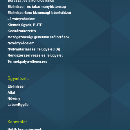
Borászat és alkoholos italok
Élelmiszer- és takarmánybiztonság
Élelmiszerlánc-biztonsági laborhálózat
Járványvédelem
Kiemelt ügyek, EUTR
Kockázatkezelés
Mezőgazdasági genetikai erőforrások
Növényvédelem
Nyilvántartási és Felügyeleti Díj
Rendszerszervezés és felügyelet
Termékpálya-ellenőrzés
Ügyintézés
Élelmiszer
Állat
Növény
Labor/Egyéb
Kapcsolat
Nébih Igazgatóságok