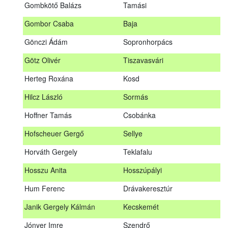
Gombkötő Balázs
Tamási
Gfellner Péter Zsolt
Szentgál
Gombor Csaba
Baja
Glacz Róbert
Kiskorpád
Gönczi Ádám
Sopronhorpács
Golubics Krisztián
Kővágótöttös
Götz Olivér
Tiszavasvári
Gombkötő Balázs
Tamási
Herteg Roxána
Kosd
Gombor Csaba
Baja
Hilcz László
Sormás
Gönczi Ádám
Sopronhorpács
Hoffner Tamás
Csobánka
Götz Olivér
Tiszavasvári
Hofscheuer Gergő
Sellye
Herteg Roxána
Kosd
Horváth Gergely
Teklafalu
Hilcz László
Sormás
Hosszu Anita
Hosszúpályi
Hoffner Tamás
Csobánka
Hum Ferenc
Drávakeresztúr
Hofscheuer Gergő
Sellye
Janik Gergely Kálmán
Kecskemét
Horváth Gergely
Teklafalu
Jónyer Imre
Szendrő