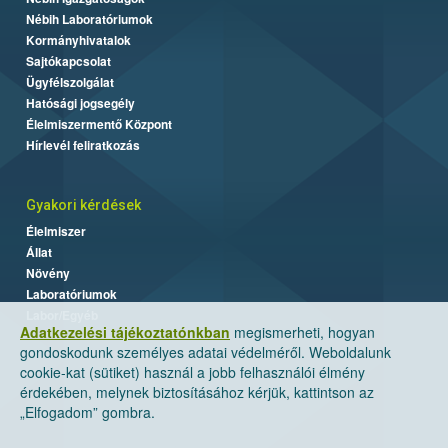
Nébih Laboratóriumok
Kormányhivatalok
Sajtókapcsolat
Ügyfélszolgálat
Hatósági jogsegély
Élelmiszermentő Központ
Hírlevél feliratkozás
Gyakori kérdések
Élelmiszer
Állat
Növény
Laboratóriumok
Labor/Egyéb
Adatkezelési tájékoztatónkban
megismerheti, hogyan
gondoskodunk személyes adatai védelméről. Weboldalunk
cookie-kat (sütiket) használ a jobb felhasználói élmény
érdekében, melynek biztosításához kérjük, kattintson az
„Elfogadom” gombra.