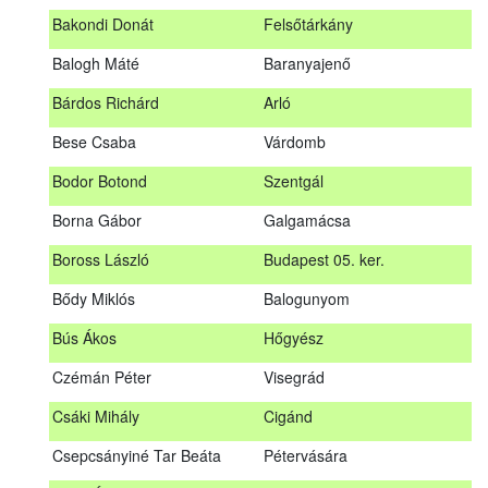
megrendezett erdészeti szakszemélyzeti vizsgát sikeresen
Bakondi Donát
Felsőtárkány
teljesítők névsorát.
A sikeres vizsgáról szóló tanúsítványt postán küldjük meg. A
Balogh Máté
Baranyajenő
sikertelen vizsgázókat levélben értesítjük.
Bárdos Richárd
Arló
Szakszemély neve
Helység
Bese Csaba
Várdomb
Asztalos Lajos
Andornaktálya
Bodor Botond
Szentgál
B. Kis Gábor
Tiszanána
Borna Gábor
Galgamácsa
Bagi Adrián
Almamellék
Boross László
Budapest 05. ker.
Bakondi Donát
Felsőtárkány
Bődy Miklós
Balogunyom
Balogh Máté
Baranyajenő
Bús Ákos
Hőgyész
Bárdos Richárd
Arló
Czémán Péter
Visegrád
Bese Csaba
Várdomb
Csáki Mihály
Cigánd
Bodor Botond
Szentgál
Csepcsányiné Tar Beáta
Pétervására
Boross László
Budapest 05. ker.