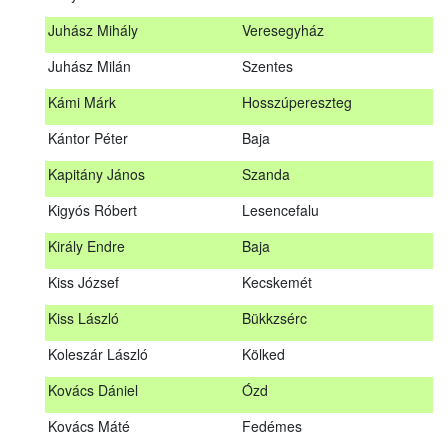
Hosszu Anita
Hosszúpályi
Juhász Mihály
Veresegyház
Hum Ferenc
Drávakeresztúr
Juhász Milán
Szentes
Janik Gergely Kálmán
Kecskemét
Kámi Márk
Hosszúpereszteg
Jónyer Imre
Szendrő
Kántor Péter
Baja
Juhász Mihály
Veresegyház
Kapitány János
Szanda
Juhász Milán
Szentes
Kigyós Róbert
Lesencefalu
Kámi Márk
Hosszúpereszteg
Király Endre
Baja
Kántor Péter
Baja
Kiss József
Kecskemét
Kapitány János
Szanda
Kiss László
Bükkzsérc
Kigyós Róbert
Lesencefalu
Koleszár László
Kölked
Király Endre
Baja
Kovács Dániel
Ózd
Kiss József
Kecskemét
Kovács Máté
Fedémes
Kiss László
Bükkzsérc