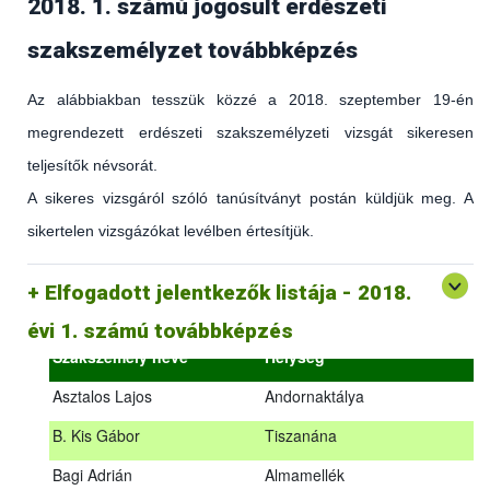
2018. 1. számú jogosult erdészeti
szakszemélyzet továbbképzés
Az alábbiakban tesszük közzé a 2018. szeptember 19-én
megrendezett erdészeti szakszemélyzeti vizsgát sikeresen
teljesítők névsorát.
A sikeres vizsgáról szóló tanúsítványt postán küldjük meg. A
sikertelen vizsgázókat levélben értesítjük.
(az erdőgazdálkodást és az erdészeti szakirányítást érintő
hatályos jogszabályokról és azok alkalmazásáról szóló
általános továbbképzés)
Elfogadott jelentkezők listája - 2018.
2018.09.18. – 2018.09.19.
évi 1. számú továbbképzés
Szakszemély neve
Helység
Asztalos Lajos
Andornaktálya
B. Kis Gábor
Tiszanána
Az alábbiakban tesszük közzé a 2018. szeptember 19-én
Bagi Adrián
Almamellék