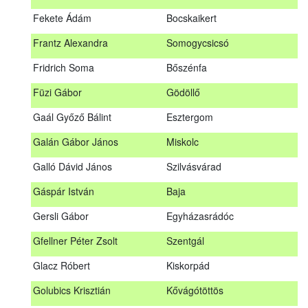
Fábián Gyula
Taliándörögd
Fekete Ádám
Bocskaikert
Fábos Bence
Hosszúhetény
Frantz Alexandra
Somogycsicsó
Farkas Imre
Dombóvár
Fridrich Soma
Bőszénfa
Fehér Adél
Nagydorog
Füzi Gábor
Gödöllő
Fehér Roland
Nagyvisnyó
Gaál Győző Bálint
Esztergom
Fekete Ádám
Bocskaikert
Galán Gábor János
Miskolc
Frantz Alexandra
Somogycsicsó
Galló Dávid János
Szilvásvárad
Füzi Gábor
Gödöllő
Gáspár István
Baja
Gaál Győző Bálint
Esztergom
Gersli Gábor
Egyházasrádóc
Galán Gábor János
Miskolc
Gfellner Péter Zsolt
Szentgál
Galló Dávid János
Szilvásvárad
Glacz Róbert
Kiskorpád
Gáspár István
Baja
Golubics Krisztián
Kővágótöttös
Gersli Gábor
Egyházasrádóc