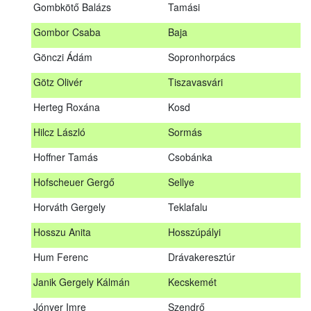
Gombkötő Balázs
Tamási
Gfellner Péter Zsolt
Szentgál
Gombor Csaba
Baja
Glacz Róbert
Kiskorpád
Gönczi Ádám
Sopronhorpács
Golubics Krisztián
Kővágótöttös
Götz Olivér
Tiszavasvári
Gombkötő Balázs
Tamási
Herteg Roxána
Kosd
Gombor Csaba
Baja
Hilcz László
Sormás
Gönczi Ádám
Sopronhorpács
Hoffner Tamás
Csobánka
Götz Olivér
Tiszavasvári
Hofscheuer Gergő
Sellye
Herteg Roxána
Kosd
Horváth Gergely
Teklafalu
Hilcz László
Sormás
Hosszu Anita
Hosszúpályi
Hoffner Tamás
Csobánka
Hum Ferenc
Drávakeresztúr
Hofscheuer Gergő
Sellye
Janik Gergely Kálmán
Kecskemét
Horváth Gergely
Teklafalu
Jónyer Imre
Szendrő