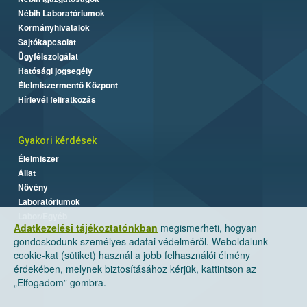
Nébih Laboratóriumok
Kormányhivatalok
Sajtókapcsolat
Ügyfélszolgálat
Hatósági jogsegély
Élelmiszermentő Központ
Hírlevél feliratkozás
Gyakori kérdések
Élelmiszer
Állat
Növény
Laboratóriumok
Labor/Egyéb
Adatkezelési tájékoztatónkban
megismerheti, hogyan
gondoskodunk személyes adatai védelméről. Weboldalunk
cookie-kat (sütiket) használ a jobb felhasználói élmény
érdekében, melynek biztosításához kérjük, kattintson az
„Elfogadom” gombra.