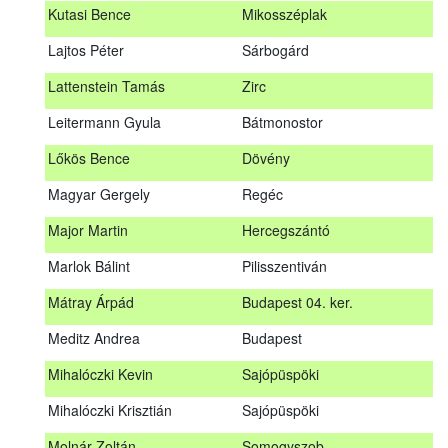
Kutasi Bence
Mikosszéplak
Koleszár László
Kölked
Lajtos Péter
Sárbogárd
Kovács Dániel
Ózd
Lattenstein Tamás
Zirc
Kovács Máté
Fedémes
Leitermann Gyula
Bátmonostor
Kutasi Bence
Mikosszéplak
Lőkös Bence
Dövény
Lajtos Péter
Sárbogárd
Magyar Gergely
Regéc
Lattenstein Tamás
Zirc
Major Martin
Hercegszántó
Leitermann Gyula
Bátmonostor
Marlok Bálint
Pilisszentiván
Lőkös Bence
Dövény
Mátray Árpád
Budapest 04. ker.
Magyar Gergely
Regéc
Meditz Andrea
Budapest
Major Martin
Hercegszántó
Mihalóczki Kevin
Sajópüspöki
Marlok Bálint
Pilisszentiván
Mihalóczki Krisztián
Sajópüspöki
Mátray Árpád
Budapest 04. ker.
Molnár Zoltán
Somogyszob