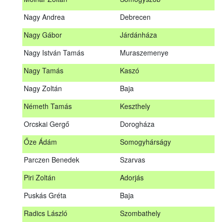
Meditz Andrea
Budapest
Nagy Andrea
Debrecen
Mihalóczki Kevin
Sajópüspöki
Nagy Gábor
Járdánháza
Mihalóczki Krisztián
Sajópüspöki
Nagy István Tamás
Muraszemenye
Molnár Zoltán
Somogyszob
Nagy Tamás
Kaszó
Nagy Andrea
Debrecen
Nagy Zoltán
Baja
Nagy Gábor
Járdánháza
Németh Tamás
Keszthely
Nagy István Tamás
Muraszemenye
Orcskai Gergő
Dorogháza
Nagy Tamás
Kaszó
Őze Ádám
Somogyhárságy
Nagy Zoltán
Baja
Parczen Benedek
Szarvas
Nárai István
Sárvár
A továbbképzés vizsgával zárul!
Piri Zoltán
Adorjás
Németh Tamás
Keszthely
Jelentkezés, lemondás
Puskás Gréta
Baja
Orcskai Gergő
Dorogháza
Jelentkezni a továbbképzésre kizárólag a Nébih honlapján
Radics László
Szombathely
elhelyezett űrlapon lehet. A jelentkezés elfogadásáról
Őze Ádám
Somogyhárságy