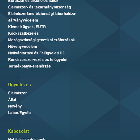
Borászat és alkoholos italok
Élelmiszer- és takarmánybiztonság
Élelmiszerlánc-biztonsági laborhálózat
Járványvédelem
Kiemelt ügyek, EUTR
Kockázatkezelés
Mezőgazdasági genetikai erőforrások
Növényvédelem
Nyilvántartási és Felügyeleti Díj
Rendszerszervezés és felügyelet
Termékpálya-ellenőrzés
Ügyintézés
Élelmiszer
Állat
Növény
Labor/Egyéb
Kapcsolat
Nébih Igazgatóságok