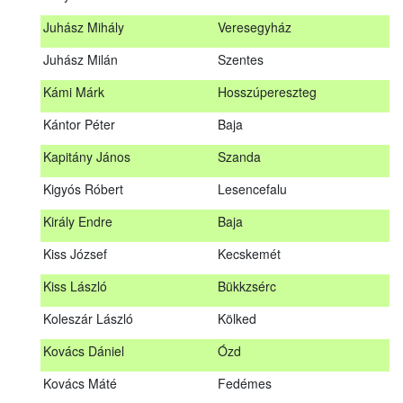
Hosszu Anita
Hosszúpályi
Juhász Mihály
Veresegyház
Hum Ferenc
Drávakeresztúr
Juhász Milán
Szentes
Janik Gergely Kálmán
Kecskemét
Kámi Márk
Hosszúpereszteg
Jónyer Imre
Szendrő
Kántor Péter
Baja
Juhász Mihály
Veresegyház
Kapitány János
Szanda
Juhász Milán
Szentes
Kigyós Róbert
Lesencefalu
Kámi Márk
Hosszúpereszteg
Király Endre
Baja
Kántor Péter
Baja
Kiss József
Kecskemét
Kapitány János
Szanda
Kiss László
Bükkzsérc
Kigyós Róbert
Lesencefalu
Koleszár László
Kölked
Király Endre
Baja
Kovács Dániel
Ózd
Kiss József
Kecskemét
Kovács Máté
Fedémes
Kiss László
Bükkzsérc