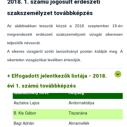
2018. 1. számú jogosult erdészeti
szakszemélyzet továbbképzés
Az alábbiakban tesszük közzé a 2018. szeptember 19-én
megrendezett erdészeti szakszemélyzeti vizsgát sikeresen
teljesítők névsorát.
A sikeres vizsgáról szóló tanúsítványt postán küldjük meg. A
sikertelen vizsgázókat levélben értesítjük.
(az erdőgazdálkodást és az erdészeti szakirányítást érintő
hatályos jogszabályokról és azok alkalmazásáról szóló
általános továbbképzés)
Elfogadott jelentkezők listája - 2018.
2018.09.18. – 2018.09.19.
évi 1. számú továbbképzés
Szakszemély neve
Helység
Asztalos Lajos
Andornaktálya
B. Kis Gábor
Tiszanána
Az alábbiakban tesszük közzé a 2018. szeptember 19-én
Bagi Adrián
Almamellék