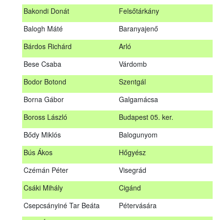
megrendezett erdészeti szakszemélyzeti vizsgát sikeresen
Bakondi Donát
Felsőtárkány
teljesítők névsorát.
A sikeres vizsgáról szóló tanúsítványt postán küldjük meg. A
Balogh Máté
Baranyajenő
sikertelen vizsgázókat levélben értesítjük.
Bárdos Richárd
Arló
Szakszemély neve
Helység
Bese Csaba
Várdomb
Asztalos Lajos
Andornaktálya
Bodor Botond
Szentgál
B. Kis Gábor
Tiszanána
Borna Gábor
Galgamácsa
Bagi Adrián
Almamellék
Boross László
Budapest 05. ker.
Bakondi Donát
Felsőtárkány
Bődy Miklós
Balogunyom
Balogh Máté
Baranyajenő
Bús Ákos
Hőgyész
Bárdos Richárd
Arló
Czémán Péter
Visegrád
Bese Csaba
Várdomb
Csáki Mihály
Cigánd
Bodor Botond
Szentgál
Csepcsányiné Tar Beáta
Pétervására
Boross László
Budapest 05. ker.