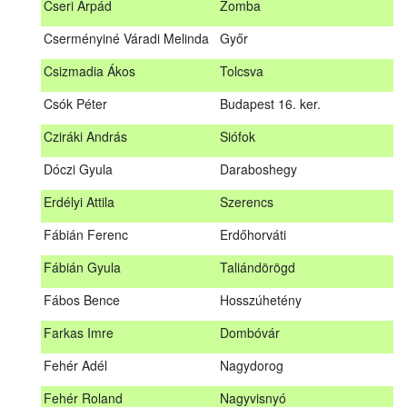
Cseri Árpád
Zomba
Bődy Miklós
Balogunyom
Cserményiné Váradi Melinda
Győr
Bús Ákos
Hőgyész
Csizmadia Ákos
Tolcsva
Czémán Péter
Visegrád
Csók Péter
Budapest 16. ker.
Cziráki András
Barcs
Cziráki András
Siófok
Csáki Mihály
Cigánd
Dóczi Gyula
Daraboshegy
Cseri Árpád
Zomba
Erdélyi Attila
Szerencs
Cserményiné Váradi Melinda
Győr
Fábián Ferenc
Erdőhorváti
Csizmadia Ákos
Tolcsva
Fábián Gyula
Taliándörögd
Csók Péter
Budapest 16. ker.
Fábos Bence
Hosszúhetény
Dóczi Gyula
Daraboshegy
Farkas Imre
Dombóvár
Erdélyi Attila
Szerencs
Fehér Adél
Nagydorog
Fábián Ferenc
Erdőhorváti
Fehér Roland
Nagyvisnyó