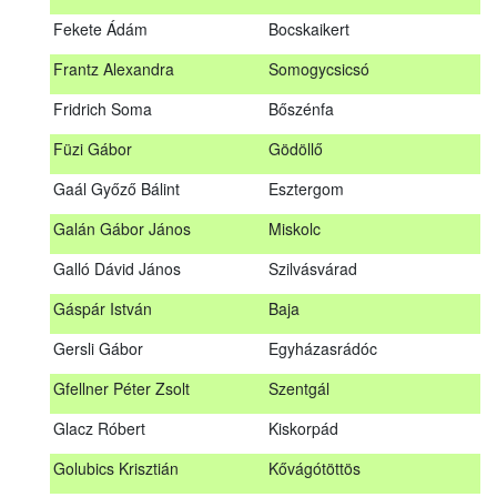
Fábián Gyula
Taliándörögd
Fekete Ádám
Bocskaikert
Fábos Bence
Hosszúhetény
Frantz Alexandra
Somogycsicsó
Farkas Imre
Dombóvár
Fridrich Soma
Bőszénfa
Fehér Adél
Nagydorog
Füzi Gábor
Gödöllő
Fehér Roland
Nagyvisnyó
Gaál Győző Bálint
Esztergom
Fekete Ádám
Bocskaikert
Galán Gábor János
Miskolc
Frantz Alexandra
Somogycsicsó
Galló Dávid János
Szilvásvárad
Füzi Gábor
Gödöllő
Gáspár István
Baja
Gaál Győző Bálint
Esztergom
Gersli Gábor
Egyházasrádóc
Galán Gábor János
Miskolc
Gfellner Péter Zsolt
Szentgál
Galló Dávid János
Szilvásvárad
Glacz Róbert
Kiskorpád
Gáspár István
Baja
Golubics Krisztián
Kővágótöttös
Gersli Gábor
Egyházasrádóc