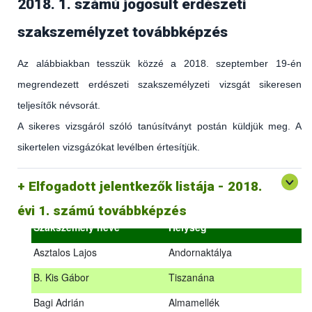
2018. 1. számú jogosult erdészeti
szakszemélyzet továbbképzés
Az alábbiakban tesszük közzé a 2018. szeptember 19-én
megrendezett erdészeti szakszemélyzeti vizsgát sikeresen
teljesítők névsorát.
A sikeres vizsgáról szóló tanúsítványt postán küldjük meg. A
sikertelen vizsgázókat levélben értesítjük.
(az erdőgazdálkodást és az erdészeti szakirányítást érintő
hatályos jogszabályokról és azok alkalmazásáról szóló
általános továbbképzés)
Elfogadott jelentkezők listája - 2018.
2018.09.18. – 2018.09.19.
évi 1. számú továbbképzés
Szakszemély neve
Helység
Asztalos Lajos
Andornaktálya
B. Kis Gábor
Tiszanána
Az alábbiakban tesszük közzé a 2018. szeptember 19-én
Bagi Adrián
Almamellék