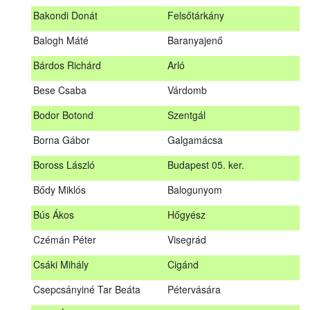
megrendezett erdészeti szakszemélyzeti vizsgát sikeresen
Bakondi Donát
Felsőtárkány
teljesítők névsorát.
A sikeres vizsgáról szóló tanúsítványt postán küldjük meg. A
Balogh Máté
Baranyajenő
sikertelen vizsgázókat levélben értesítjük.
Bárdos Richárd
Arló
Szakszemély neve
Helység
Bese Csaba
Várdomb
Asztalos Lajos
Andornaktálya
Bodor Botond
Szentgál
B. Kis Gábor
Tiszanána
Borna Gábor
Galgamácsa
Bagi Adrián
Almamellék
Boross László
Budapest 05. ker.
Bakondi Donát
Felsőtárkány
Bődy Miklós
Balogunyom
Balogh Máté
Baranyajenő
Bús Ákos
Hőgyész
Bárdos Richárd
Arló
Czémán Péter
Visegrád
Bese Csaba
Várdomb
Csáki Mihály
Cigánd
Bodor Botond
Szentgál
Csepcsányiné Tar Beáta
Pétervására
Boross László
Budapest 05. ker.