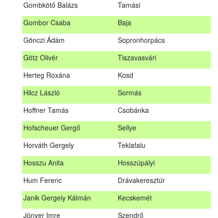
Gombkötő Balázs
Tamási
Gfellner Péter Zsolt
Szentgál
Gombor Csaba
Baja
Glacz Róbert
Kiskorpád
Gönczi Ádám
Sopronhorpács
Golubics Krisztián
Kővágótöttös
Götz Olivér
Tiszavasvári
Gombkötő Balázs
Tamási
Herteg Roxána
Kosd
Gombor Csaba
Baja
Hilcz László
Sormás
Gönczi Ádám
Sopronhorpács
Hoffner Tamás
Csobánka
Götz Olivér
Tiszavasvári
Hofscheuer Gergő
Sellye
Herteg Roxána
Kosd
Horváth Gergely
Teklafalu
Hilcz László
Sormás
Hosszu Anita
Hosszúpályi
Hoffner Tamás
Csobánka
Hum Ferenc
Drávakeresztúr
Hofscheuer Gergő
Sellye
Janik Gergely Kálmán
Kecskemét
Horváth Gergely
Teklafalu
Jónyer Imre
Szendrő