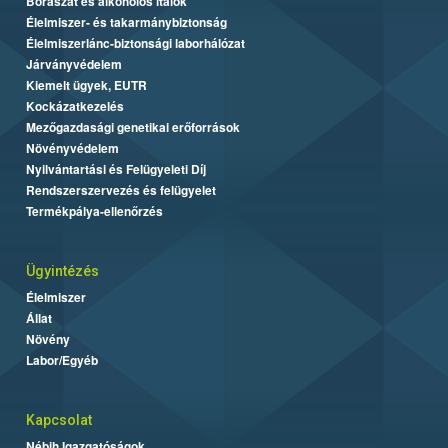
Borászat és alkoholos italok
Élelmiszer- és takarmánybiztonság
Élelmiszerlánc-biztonsági laborhálózat
Járványvédelem
Kiemelt ügyek, EUTR
Kockázatkezelés
Mezőgazdasági genetikai erőforrások
Növényvédelem
Nyilvántartási és Felügyeleti Díj
Rendszerszervezés és felügyelet
Termékpálya-ellenőrzés
Ügyintézés
Élelmiszer
Állat
Növény
Labor/Egyéb
Kapcsolat
Nébih Igazgatóságok