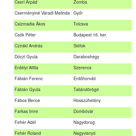
Cseri Árpád
Zomba
Bődy Miklós
Balogunyom
Cserményiné Váradi Melinda
Győr
Bús Ákos
Hőgyész
Csizmadia Ákos
Tolcsva
Czémán Péter
Visegrád
Csók Péter
Budapest 16. ker.
Cziráki András
Barcs
Cziráki András
Siófok
Csáki Mihály
Cigánd
Dóczi Gyula
Daraboshegy
Cseri Árpád
Zomba
Erdélyi Attila
Szerencs
Cserményiné Váradi Melinda
Győr
Fábián Ferenc
Erdőhorváti
Csizmadia Ákos
Tolcsva
Fábián Gyula
Taliándörögd
Csók Péter
Budapest 16. ker.
Fábos Bence
Hosszúhetény
Dóczi Gyula
Daraboshegy
Farkas Imre
Dombóvár
Erdélyi Attila
Szerencs
Fehér Adél
Nagydorog
Fábián Ferenc
Erdőhorváti
Fehér Roland
Nagyvisnyó