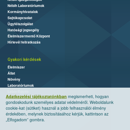
Nébih Laboratóriumok
Kormányhivatalok
Sajtókapcsolat
Ügyfélszolgálat
Hatósági jogsegély
Élelmiszermentő Központ
Hírlevél feliratkozás
Gyakori kérdések
Élelmiszer
Állat
Növény
Laboratóriumok
Labor/Egyéb
Adatkezelési tájékoztatónkban
megismerheti, hogyan
gondoskodunk személyes adatai védelméről. Weboldalunk
cookie-kat (sütiket) használ a jobb felhasználói élmény
érdekében, melynek biztosításához kérjük, kattintson az
„Elfogadom” gombra.