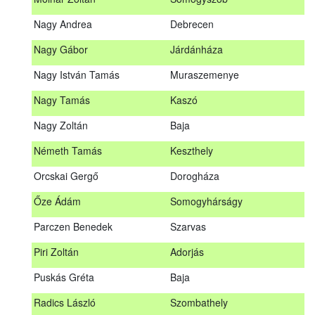
Meditz Andrea
Budapest
Nagy Andrea
Debrecen
Mihalóczki Kevin
Sajópüspöki
Nagy Gábor
Járdánháza
Mihalóczki Krisztián
Sajópüspöki
Nagy István Tamás
Muraszemenye
Molnár Zoltán
Somogyszob
Nagy Tamás
Kaszó
Nagy Andrea
Debrecen
Nagy Zoltán
Baja
Nagy Gábor
Járdánháza
Németh Tamás
Keszthely
Nagy István Tamás
Muraszemenye
Orcskai Gergő
Dorogháza
Nagy Tamás
Kaszó
Őze Ádám
Somogyhárságy
Nagy Zoltán
Baja
Parczen Benedek
Szarvas
Nárai István
Sárvár
A továbbképzés vizsgával zárul!
Piri Zoltán
Adorjás
Németh Tamás
Keszthely
Jelentkezés, lemondás
Puskás Gréta
Baja
Orcskai Gergő
Dorogháza
Jelentkezni a továbbképzésre kizárólag a Nébih honlapján
Radics László
Szombathely
elhelyezett űrlapon lehet. A jelentkezés elfogadásáról
Őze Ádám
Somogyhárságy