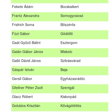
Fábián Gyula
Taliándörögd
Fekete Ádám
Bocskaikert
Fábos Bence
Hosszúhetény
Frantz Alexandra
Somogycsicsó
Farkas Imre
Dombóvár
Fridrich Soma
Bőszénfa
Fehér Adél
Nagydorog
Füzi Gábor
Gödöllő
Fehér Roland
Nagyvisnyó
Gaál Győző Bálint
Esztergom
Fekete Ádám
Bocskaikert
Galán Gábor János
Miskolc
Frantz Alexandra
Somogycsicsó
Galló Dávid János
Szilvásvárad
Füzi Gábor
Gödöllő
Gáspár István
Baja
Gaál Győző Bálint
Esztergom
Gersli Gábor
Egyházasrádóc
Galán Gábor János
Miskolc
Gfellner Péter Zsolt
Szentgál
Galló Dávid János
Szilvásvárad
Glacz Róbert
Kiskorpád
Gáspár István
Baja
Golubics Krisztián
Kővágótöttös
Gersli Gábor
Egyházasrádóc