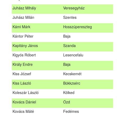
Hosszu Anita
Hosszúpályi
Juhász Mihály
Veresegyház
Hum Ferenc
Drávakeresztúr
Juhász Milán
Szentes
Janik Gergely Kálmán
Kecskemét
Kámi Márk
Hosszúpereszteg
Jónyer Imre
Szendrő
Kántor Péter
Baja
Juhász Mihály
Veresegyház
Kapitány János
Szanda
Juhász Milán
Szentes
Kigyós Róbert
Lesencefalu
Kámi Márk
Hosszúpereszteg
Király Endre
Baja
Kántor Péter
Baja
Kiss József
Kecskemét
Kapitány János
Szanda
Kiss László
Bükkzsérc
Kigyós Róbert
Lesencefalu
Koleszár László
Kölked
Király Endre
Baja
Kovács Dániel
Ózd
Kiss József
Kecskemét
Kovács Máté
Fedémes
Kiss László
Bükkzsérc