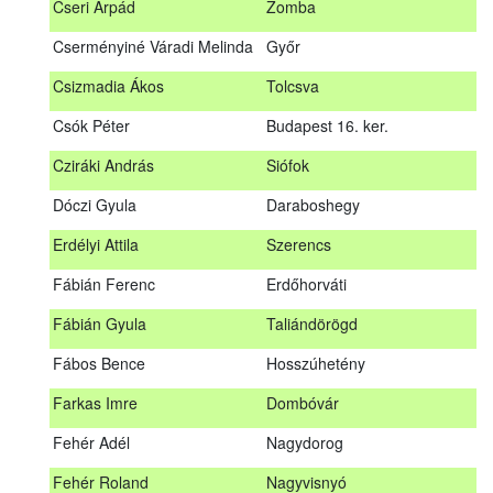
Cseri Árpád
Zomba
Bődy Miklós
Balogunyom
Cserményiné Váradi Melinda
Győr
Bús Ákos
Hőgyész
Csizmadia Ákos
Tolcsva
Czémán Péter
Visegrád
Csók Péter
Budapest 16. ker.
Cziráki András
Barcs
Cziráki András
Siófok
Csáki Mihály
Cigánd
Dóczi Gyula
Daraboshegy
Cseri Árpád
Zomba
Erdélyi Attila
Szerencs
Cserményiné Váradi Melinda
Győr
Fábián Ferenc
Erdőhorváti
Csizmadia Ákos
Tolcsva
Fábián Gyula
Taliándörögd
Csók Péter
Budapest 16. ker.
Fábos Bence
Hosszúhetény
Dóczi Gyula
Daraboshegy
Farkas Imre
Dombóvár
Erdélyi Attila
Szerencs
Fehér Adél
Nagydorog
Fábián Ferenc
Erdőhorváti
Fehér Roland
Nagyvisnyó