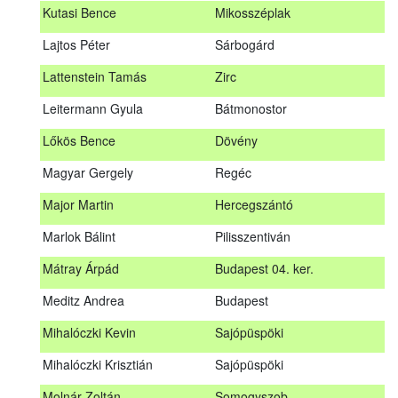
Kutasi Bence
Mikosszéplak
Koleszár László
Kölked
Lajtos Péter
Sárbogárd
Kovács Dániel
Ózd
Lattenstein Tamás
Zirc
Kovács Máté
Fedémes
Leitermann Gyula
Bátmonostor
Kutasi Bence
Mikosszéplak
Lőkös Bence
Dövény
Lajtos Péter
Sárbogárd
Magyar Gergely
Regéc
Lattenstein Tamás
Zirc
Major Martin
Hercegszántó
Leitermann Gyula
Bátmonostor
Marlok Bálint
Pilisszentiván
Lőkös Bence
Dövény
Mátray Árpád
Budapest 04. ker.
Magyar Gergely
Regéc
Meditz Andrea
Budapest
Major Martin
Hercegszántó
Mihalóczki Kevin
Sajópüspöki
Marlok Bálint
Pilisszentiván
Mihalóczki Krisztián
Sajópüspöki
Mátray Árpád
Budapest 04. ker.
Molnár Zoltán
Somogyszob