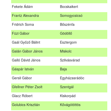
Fábián Gyula
Taliándörögd
Fekete Ádám
Bocskaikert
Fábos Bence
Hosszúhetény
Frantz Alexandra
Somogycsicsó
Farkas Imre
Dombóvár
Fridrich Soma
Bőszénfa
Fehér Adél
Nagydorog
Füzi Gábor
Gödöllő
Fehér Roland
Nagyvisnyó
Gaál Győző Bálint
Esztergom
Fekete Ádám
Bocskaikert
Galán Gábor János
Miskolc
Frantz Alexandra
Somogycsicsó
Galló Dávid János
Szilvásvárad
Füzi Gábor
Gödöllő
Gáspár István
Baja
Gaál Győző Bálint
Esztergom
Gersli Gábor
Egyházasrádóc
Galán Gábor János
Miskolc
Gfellner Péter Zsolt
Szentgál
Galló Dávid János
Szilvásvárad
Glacz Róbert
Kiskorpád
Gáspár István
Baja
Golubics Krisztián
Kővágótöttös
Gersli Gábor
Egyházasrádóc