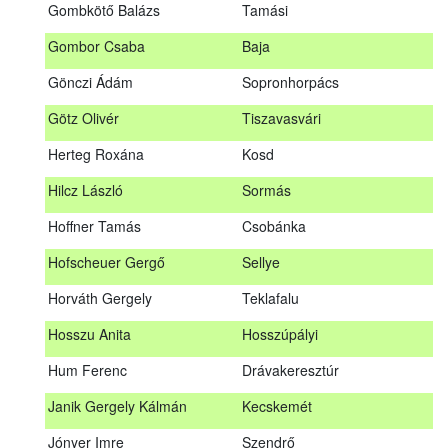
Gombkötő Balázs
Tamási
Gfellner Péter Zsolt
Szentgál
Gombor Csaba
Baja
Glacz Róbert
Kiskorpád
Gönczi Ádám
Sopronhorpács
Golubics Krisztián
Kővágótöttös
Götz Olivér
Tiszavasvári
Gombkötő Balázs
Tamási
Herteg Roxána
Kosd
Gombor Csaba
Baja
Hilcz László
Sormás
Gönczi Ádám
Sopronhorpács
Hoffner Tamás
Csobánka
Götz Olivér
Tiszavasvári
Hofscheuer Gergő
Sellye
Herteg Roxána
Kosd
Horváth Gergely
Teklafalu
Hilcz László
Sormás
Hosszu Anita
Hosszúpályi
Hoffner Tamás
Csobánka
Hum Ferenc
Drávakeresztúr
Hofscheuer Gergő
Sellye
Janik Gergely Kálmán
Kecskemét
Horváth Gergely
Teklafalu
Jónyer Imre
Szendrő