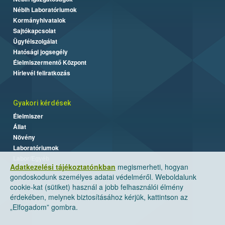
Nébih Laboratóriumok
Kormányhivatalok
Sajtókapcsolat
Ügyfélszolgálat
Hatósági jogsegély
Élelmiszermentő Központ
Hírlevél feliratkozás
Gyakori kérdések
Élelmiszer
Állat
Növény
Laboratóriumok
Labor/Egyéb
Adatkezelési tájékoztatónkban
megismerheti, hogyan
gondoskodunk személyes adatai védelméről. Weboldalunk
cookie-kat (sütiket) használ a jobb felhasználói élmény
érdekében, melynek biztosításához kérjük, kattintson az
„Elfogadom” gombra.