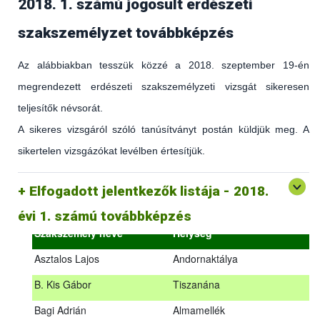
2018. 1. számú jogosult erdészeti
szakszemélyzet továbbképzés
Az alábbiakban tesszük közzé a 2018. szeptember 19-én
megrendezett erdészeti szakszemélyzeti vizsgát sikeresen
teljesítők névsorát.
A sikeres vizsgáról szóló tanúsítványt postán küldjük meg. A
sikertelen vizsgázókat levélben értesítjük.
(az erdőgazdálkodást és az erdészeti szakirányítást érintő
hatályos jogszabályokról és azok alkalmazásáról szóló
általános továbbképzés)
Elfogadott jelentkezők listája - 2018.
2018.09.18. – 2018.09.19.
évi 1. számú továbbképzés
Szakszemély neve
Helység
Asztalos Lajos
Andornaktálya
B. Kis Gábor
Tiszanána
Az alábbiakban tesszük közzé a 2018. szeptember 19-én
Bagi Adrián
Almamellék