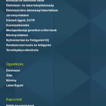
Borászat és alkoholos italok
Élelmiszer- és takarmánybiztonság
Élelmiszerlánc-biztonsági laborhálózat
Járványvédelem
Kiemelt ügyek, EUTR
Kockázatkezelés
Mezőgazdasági genetikai erőforrások
Növényvédelem
Nyilvántartási és Felügyeleti Díj
Rendszerszervezés és felügyelet
Termékpálya-ellenőrzés
Ügyintézés
Élelmiszer
Állat
Növény
Labor/Egyéb
Kapcsolat
Nébih Igazgatóságok