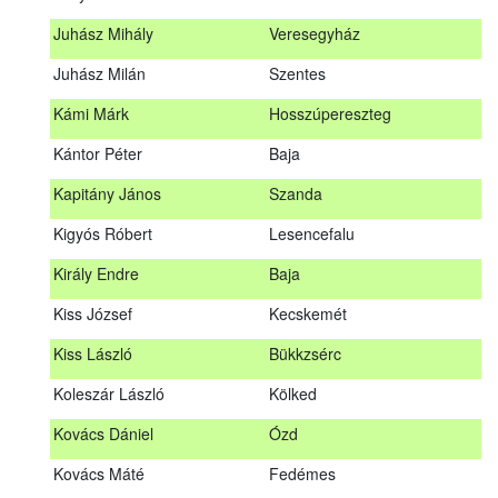
Hosszu Anita
Hosszúpályi
Juhász Mihály
Veresegyház
Hum Ferenc
Drávakeresztúr
Juhász Milán
Szentes
Janik Gergely Kálmán
Kecskemét
Kámi Márk
Hosszúpereszteg
Jónyer Imre
Szendrő
Kántor Péter
Baja
Juhász Mihály
Veresegyház
Kapitány János
Szanda
Juhász Milán
Szentes
Kigyós Róbert
Lesencefalu
Kámi Márk
Hosszúpereszteg
Király Endre
Baja
Kántor Péter
Baja
Kiss József
Kecskemét
Kapitány János
Szanda
Kiss László
Bükkzsérc
Kigyós Róbert
Lesencefalu
Koleszár László
Kölked
Király Endre
Baja
Kovács Dániel
Ózd
Kiss József
Kecskemét
Kovács Máté
Fedémes
Kiss László
Bükkzsérc