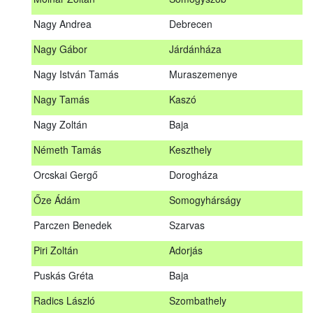
Meditz Andrea
Budapest
Nagy Andrea
Debrecen
Mihalóczki Kevin
Sajópüspöki
Nagy Gábor
Járdánháza
Mihalóczki Krisztián
Sajópüspöki
Nagy István Tamás
Muraszemenye
Molnár Zoltán
Somogyszob
Nagy Tamás
Kaszó
Nagy Andrea
Debrecen
Nagy Zoltán
Baja
Nagy Gábor
Járdánháza
Németh Tamás
Keszthely
Nagy István Tamás
Muraszemenye
Orcskai Gergő
Dorogháza
Nagy Tamás
Kaszó
Őze Ádám
Somogyhárságy
Nagy Zoltán
Baja
Parczen Benedek
Szarvas
Nárai István
Sárvár
A továbbképzés vizsgával zárul!
Piri Zoltán
Adorjás
Németh Tamás
Keszthely
Jelentkezés, lemondás
Puskás Gréta
Baja
Orcskai Gergő
Dorogháza
Jelentkezni a továbbképzésre kizárólag a Nébih honlapján
Radics László
Szombathely
elhelyezett űrlapon lehet. A jelentkezés elfogadásáról
Őze Ádám
Somogyhárságy