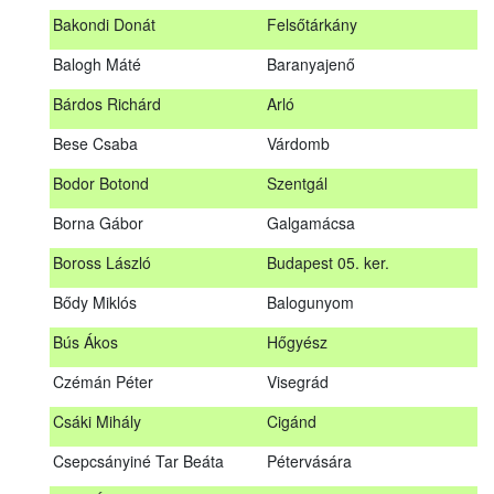
megrendezett erdészeti szakszemélyzeti vizsgát sikeresen
Bakondi Donát
Felsőtárkány
teljesítők névsorát.
A sikeres vizsgáról szóló tanúsítványt postán küldjük meg. A
Balogh Máté
Baranyajenő
sikertelen vizsgázókat levélben értesítjük.
Bárdos Richárd
Arló
Szakszemély neve
Helység
Bese Csaba
Várdomb
Asztalos Lajos
Andornaktálya
Bodor Botond
Szentgál
B. Kis Gábor
Tiszanána
Borna Gábor
Galgamácsa
Bagi Adrián
Almamellék
Boross László
Budapest 05. ker.
Bakondi Donát
Felsőtárkány
Bődy Miklós
Balogunyom
Balogh Máté
Baranyajenő
Bús Ákos
Hőgyész
Bárdos Richárd
Arló
Czémán Péter
Visegrád
Bese Csaba
Várdomb
Csáki Mihály
Cigánd
Bodor Botond
Szentgál
Csepcsányiné Tar Beáta
Pétervására
Boross László
Budapest 05. ker.